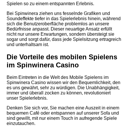
Spielen so zu einem entspannten Erlebnis.
Bei Spinwinera ziehen uns fesselnde Grafiken und
Soundeffekte tiefer in das Spielerlebnis hinein, während
sich die Benutzeroberfläche problemlos an unsere
Bedürfnisse anpasst. Dieser neuartige Ansatz erfüllt
nicht nur unsere Erwartungen, sondern übersteigt sie
sogar und sorgt dafür, dass jede Spielsitzung ertragreich
und unterhaltsam ist.
Die Vorteile des mobilen Spielens
im Spinwinera Casino
Beim Eintreten in die Welt des Mobile Spielens im
Spinwinera Casino wissen wir den Bequemlichkeit, den
es uns gewährt, sehr zu würdigen. Die Unabhängigkeit,
immer und überall zocken zu können, revolutioniert
unser Spielerlebnis.
Denken Sie sich vor, Sie machen eine Auszeit in einem
bequemen Café oder entspannen auf unserer Sofa und
sind gewillt, mit nur einem Touch in aufregende Spiele
einzutauchen.