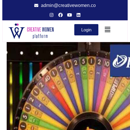
admin@creativewomen.co
Login