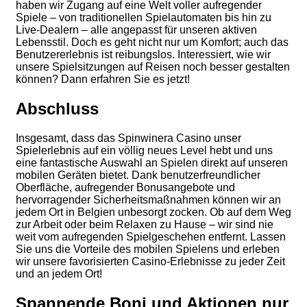
haben wir Zugang auf eine Welt voller aufregender
Spiele – von traditionellen Spielautomaten bis hin zu
Live-Dealern – alle angepasst für unseren aktiven
Lebensstil. Doch es geht nicht nur um Komfort; auch das
Benutzererlebnis ist reibungslos. Interessiert, wie wir
unsere Spielsitzungen auf Reisen noch besser gestalten
können? Dann erfahren Sie es jetzt!
Abschluss
Insgesamt, dass das Spinwinera Casino unser
Spielerlebnis auf ein völlig neues Level hebt und uns
eine fantastische Auswahl an Spielen direkt auf unseren
mobilen Geräten bietet. Dank benutzerfreundlicher
Oberfläche, aufregender Bonusangebote und
hervorragender Sicherheitsmaßnahmen können wir an
jedem Ort in Belgien unbesorgt zocken. Ob auf dem Weg
zur Arbeit oder beim Relaxen zu Hause – wir sind nie
weit vom aufregenden Spielgeschehen entfernt. Lassen
Sie uns die Vorteile des mobilen Spielens und erleben
wir unsere favorisierten Casino-Erlebnisse zu jeder Zeit
und an jedem Ort!
Spannende Boni und Aktionen nur