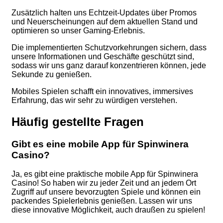
Zusätzlich halten uns Echtzeit-Updates über Promos
und Neuerscheinungen auf dem aktuellen Stand und
optimieren so unser Gaming-Erlebnis.
Die implementierten Schutzvorkehrungen sichern, dass
unsere Informationen und Geschäfte geschützt sind,
sodass wir uns ganz darauf konzentrieren können, jede
Sekunde zu genießen.
Mobiles Spielen schafft ein innovatives, immersives
Erfahrung, das wir sehr zu würdigen verstehen.
Häufig gestellte Fragen
Gibt es eine mobile App für Spinwinera
Casino?
Ja, es gibt eine praktische mobile App für Spinwinera
Casino! So haben wir zu jeder Zeit und an jedem Ort
Zugriff auf unsere bevorzugten Spiele und können ein
packendes Spielerlebnis genießen. Lassen wir uns
diese innovative Möglichkeit, auch draußen zu spielen!