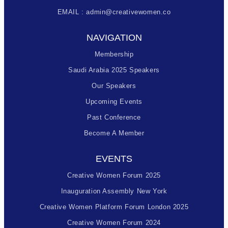
EMAIL : admin@creativewomen.co
NAVIGATION
Membership
Saudi Arabia 2025 Speakers
Our Speakers
Upcoming Events
Past Conference
Become A Member
EVENTS
Creative Women Forum 2025
Inauguration Assembly New York
Creative Women Platform Forum London 2025
Creative Women Forum 2024