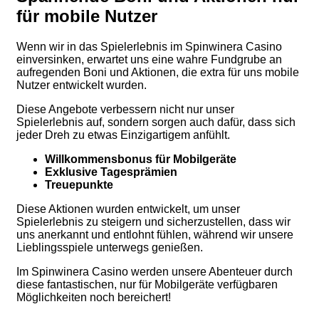
für mobile Nutzer
Wenn wir in das Spielerlebnis im Spinwinera Casino
einversinken, erwartet uns eine wahre Fundgrube an
aufregenden Boni und Aktionen, die extra für uns mobile
Nutzer entwickelt wurden.
Diese Angebote verbessern nicht nur unser
Spielerlebnis auf, sondern sorgen auch dafür, dass sich
jeder Dreh zu etwas Einzigartigem anfühlt.
Willkommensbonus für Mobilgeräte
Exklusive Tagesprämien
Treuepunkte
Diese Aktionen wurden entwickelt, um unser
Spielerlebnis zu steigern und sicherzustellen, dass wir
uns anerkannt und entlohnt fühlen, während wir unsere
Lieblingsspiele unterwegs genießen.
Im Spinwinera Casino werden unsere Abenteuer durch
diese fantastischen, nur für Mobilgeräte verfügbaren
Möglichkeiten noch bereichert!