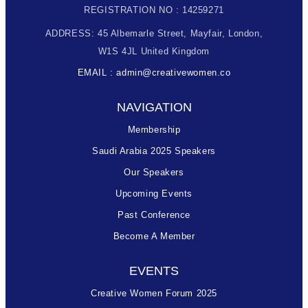
REGISTRATION NO : 14259271
ADDRESS: 45 Albemarle Street, Mayfair, London,
W1S 4JL United Kingdom
EMAIL : admin@creativewomen.co
NAVIGATION
Membership
Saudi Arabia 2025 Speakers
Our Speakers
Upcoming Events
Past Conference
Become A Member
EVENTS
Creative Women Forum 2025