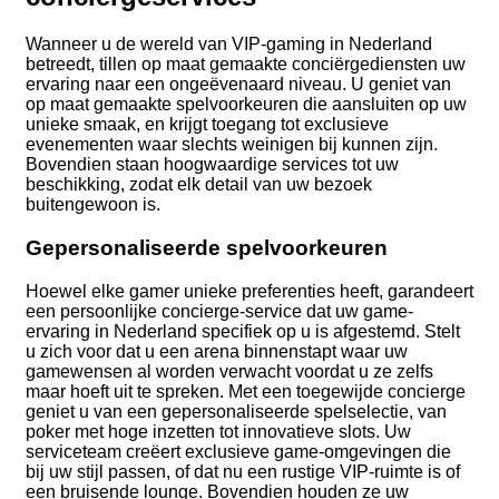
Wanneer u de wereld van VIP-gaming in Nederland
betreedt, tillen op maat gemaakte conciërgediensten uw
ervaring naar een ongeëvenaard niveau. U geniet van
op maat gemaakte spelvoorkeuren die aansluiten op uw
unieke smaak, en krijgt toegang tot exclusieve
evenementen waar slechts weinigen bij kunnen zijn.
Bovendien staan hoogwaardige services tot uw
beschikking, zodat elk detail van uw bezoek
buitengewoon is.
Gepersonaliseerde spelvoorkeuren
Hoewel elke gamer unieke preferenties heeft, garandeert
een persoonlijke concierge-service dat uw game-
ervaring in Nederland specifiek op u is afgestemd. Stelt
u zich voor dat u een arena binnenstapt waar uw
gamewensen al worden verwacht voordat u ze zelfs
maar hoeft uit te spreken. Met een toegewijde concierge
geniet u van een gepersonaliseerde spelselectie, van
poker met hoge inzetten tot innovatieve slots. Uw
serviceteam creëert exclusieve game-omgevingen die
bij uw stijl passen, of dat nu een rustige VIP-ruimte is of
een bruisende lounge. Bovendien houden ze uw