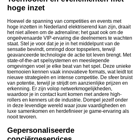
hoge inzet
Hoewel de spanning van competities en events met
hoge inzetten in Nederland elektriserend kan zijn, draait
het niet alleen om de adrenaline; het gaat ook om de
ongeëvenaarde VIP-ervaring die deelnemers te wachten
staat. Stel je voor dat je je in het middelpunt van de
sensatie bevindt, omringd door topspelers, terwijl
geavanceerde technologie de actie tot leven brengt. Met
state-of-the-art spelsystemen en meeslepende
omgevingen voel je elke beat van het spel. Deze unieke
toernooien kennen vaak innovatieve formats, wat leidt tot
nieuwe strategieën en intense competitie. De sfeer bruist
van potentie, terwijl je strijdt om aanzienlijke prijzen en
erkenning. Er zijn volop netwerkmogelijkheden,
waardoor je in contact kunt komen met andere high-
rollers en kenners uit de industrie. Dompel jezelf onder
in deze levendige wereld waar jouw vaardigheden en
luxe samenkomen en herdefinieer je game-ervaring als
nooit tevoren.
Gepersonaliseerde
conciërgeservices