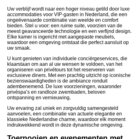
Uw verblijf wordt naar een hoger niveau getild door luxe
accommodaties voor VIP-gasten in Nederland, die een
ongeëvenaarde combinatie van weelde en comfort
bieden. Stel u voor: een ruime suite, voorzien van de
meest geavanceerde technologie en een verfijnd design.
Elke kamer is ingericht met aangepaste meubels,
waardoor een omgeving ontstaat die perfect aansluit op
uw smaak.
U kunt genieten van individuele conciërgeservices, die
klaarstaan om aan al uw wensen te voldoen, van het
organiseren van privétours tot het reserveren van
exclusieve diners. Met een prachtig uitzicht op iconische
bezienswaardigheden is de ambiance ronduit
adembenemend. De luxe voorzieningen, waaronder
privéspa’s en randloze zwembaden, beloven
ontspanning en vernieuwing.
Uw ervaring zal uniek en zorgvuldig samengesteld
aanvoelen, een combinatie van actuele elegantie en
klassieke Nederlandse charme, waardoor elk moment
indrukwekkend wordt in deze dynamische omgeving.
Toernooien en evenementen met