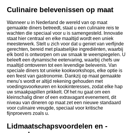
Culinaire belevenissen op maat
Wanneer u in Nederland de wereld van op maat
gemaakte diners betreedt, staat u een culinaire reis te
wachten die speciaal voor u is samengesteld. Innovatie
staat hier centraal en elke maaltijd wordt een uniek
meesterwerk. Stelt u zich voor dat u geniet van verfijnde
gerechten, bereid met plaatselijke ingrediënten, waarbij
elk bord is ontworpen om uw smaak te weerspiegelen. U
beleeft een dynamische eetervaring, waarbij chefs uw
maaltijd omtoveren tot een levendige belevenis. Van
speciale diners tot unieke kookworkshops, elke optie is
een feest van gastronomie. Dankzij op maat gemaakte
menu’s wordt er altijd rekening gehouden met
voedingsvoorkeuren en kookinteresses, zodat elke hap
uw smaakpapillen prikkelt. Of het nu gaat om een
kleinschalig diner of een extravagant evenement, dit
niveau van dineren op maat zet een nieuwe standaard
voor culinaire vreugde, speciaal voor kritische
fijnproevers zoals u.
Lidmaatschapsvoordelen en -