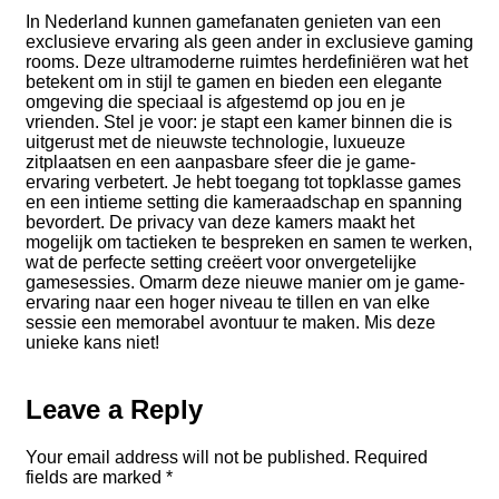
In Nederland kunnen gamefanaten genieten van een
exclusieve ervaring als geen ander in exclusieve gaming
rooms. Deze ultramoderne ruimtes herdefiniëren wat het
betekent om in stijl te gamen en bieden een elegante
omgeving die speciaal is afgestemd op jou en je
vrienden. Stel je voor: je stapt een kamer binnen die is
uitgerust met de nieuwste technologie, luxueuze
zitplaatsen en een aanpasbare sfeer die je game-
ervaring verbetert. Je hebt toegang tot topklasse games
en een intieme setting die kameraadschap en spanning
bevordert. De privacy van deze kamers maakt het
mogelijk om tactieken te bespreken en samen te werken,
wat de perfecte setting creëert voor onvergetelijke
gamesessies. Omarm deze nieuwe manier om je game-
ervaring naar een hoger niveau te tillen en van elke
sessie een memorabel avontuur te maken. Mis deze
unieke kans niet!
Leave a Reply
Your email address will not be published.
Required
fields are marked
*