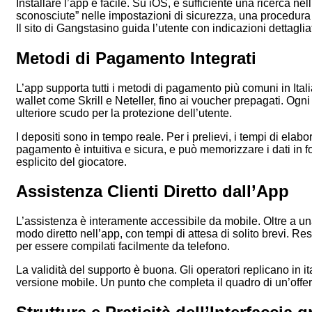
Installare l’app è facile. Su iOS, è sufficiente una ricerca ne
sconosciute” nelle impostazioni di sicurezza, una procedura
Il sito di Gangstasino guida l’utente con indicazioni dettagli
Metodi di Pagamento Integrati
L’app supporta tutti i metodi di pagamento più comuni in Italia
wallet come Skrill e Neteller, fino ai voucher prepagati. Ogn
ulteriore scudo per la protezione dell’utente.
I depositi sono in tempo reale. Per i prelievi, i tempi di elabo
pagamento è intuitiva e sicura, e può memorizzare i dati in f
esplicito del giocatore.
Assistenza Clienti Diretto dall’App
L’assistenza è interamente accessibile da mobile. Oltre a una
modo diretto nell’app, con tempi di attesa di solito brevi. Res
per essere compilati facilmente da telefono.
La validità del supporto è buona. Gli operatori replicano in i
versione mobile. Un punto che completa il quadro di un’offer