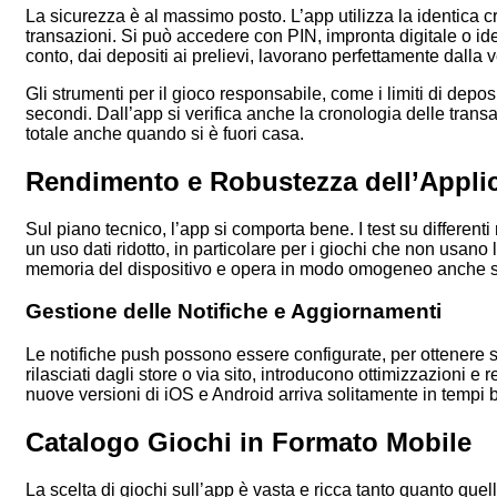
La sicurezza è al massimo posto. L’app utilizza la identica cri
transazioni. Si può accedere con PIN, impronta digitale o ide
conto, dai depositi ai prelievi, lavorano perfettamente dalla 
Gli strumenti per il gioco responsabile, come i limiti di depo
secondi. Dall’app si verifica anche la cronologia delle transa
totale anche quando si è fuori casa.
Rendimento e Robustezza dell’Appli
Sul piano tecnico, l’app si comporta bene. I test su differenti 
un uso dati ridotto, in particolare per i giochi che non usano
memoria del dispositivo e opera in modo omogeneo anche 
Gestione delle Notifiche e Aggiornamenti
Le notifiche push possono essere configurate, per ottenere so
rilasciati dagli store o via sito, introducono ottimizzazioni e 
nuove versioni di iOS e Android arriva solitamente in tempi b
Catalogo Giochi in Formato Mobile
La scelta di giochi sull’app è vasta e ricca tanto quanto quell