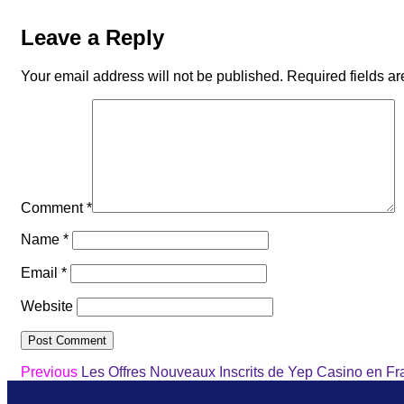
Leave a Reply
Your email address will not be published.
Required fields a
Comment
*
Name
*
Email
*
Website
Previous
Les Offres Nouveaux Inscrits de Yep Casino en F