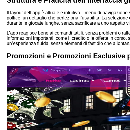
Struttura e Praticità dell’Interfaccia g
Il layout dell’app è attuale e intuitivo. I menu di navigazion
pollice, un dettaglio che perfeziona l’usabilità. La selezione 
durante le giocate lunghe, senza sacrificare a uno aspetto vi
L’app reagisce bene ai comandi tattili, senza problemi o rall
informazioni importanti, come il credito o le offerte in corso, s
un’esperienza fluida, senza elementi di fastidio che allonta
Promozioni e Promozioni Esclusive 