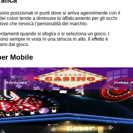
rafica
e sono posizionati in punti dove si arriva agevolmente con il
dei colori tende a diminuire lo affaticamento per gli occhi
sivo che rievoca l’personalità del marchio.
entamenti quando si sfoglia o si seleziona un gioco. I
ono sempre in vista in una striscia in alto. Il effetto è
nano dal gioco.
per Mobile