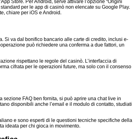
ll’App Store. Per Android, serve attivare l’opzione “Origini
 standard per le app di casinò non elencate su Google Play.
ate, chiare per iOS e Android.
. Si va dal bonifico bancario alle carte di credito, inclusi e-
i operazione può richiedere una conferma a due fattori, un
razione rispettano le regole del casinò. L’interfaccia di
orma cifrata per le operazioni future, ma solo con il consenso
 sezione FAQ ben fornita, si può aprire una chat live in
tano disponibili anche l’email e il modulo di contatto, studiati
taliano e sono esperti di le questioni tecniche specifiche della
ta ideata per chi gioca in movimento.