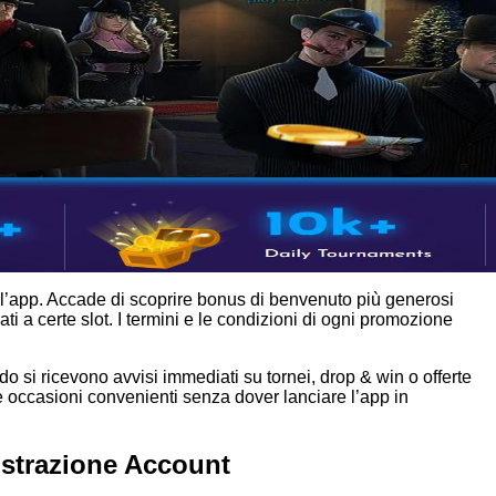
ll’app. Accade di scoprire bonus di benvenuto più generosi
ati a certe slot. I termini e le condizioni di ogni promozione
 si ricevono avvisi immediati su tornei, drop & win o offerte
 occasioni convenienti senza dover lanciare l’app in
istrazione Account