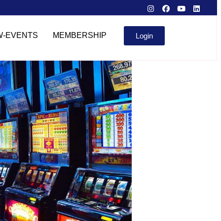
W-EVENTS
MEMBERSHIP
Login