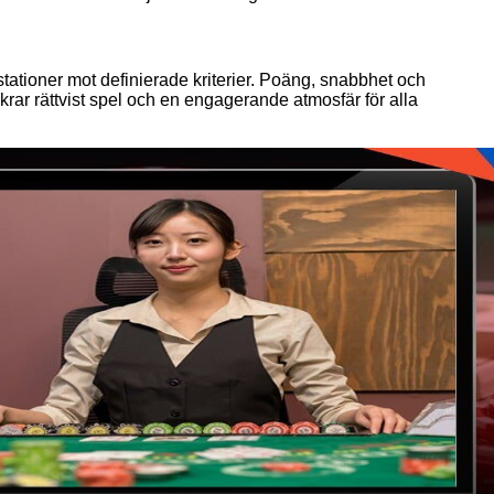
stationer mot definierade kriterier. Poäng, snabbhet och
säkrar rättvist spel och en engagerande atmosfär för alla