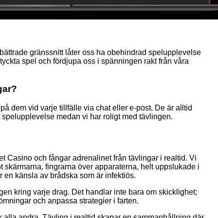
rbättrade gränssnitt låter oss ha obehindrad spelupplevelse
omtyckta spel och fördjupa oss i spänningen rakt från våra
gar?
å dem vid varje tillfälle via chat eller e-post. De är alltid
rkt spelupplevelse medan vi har roligt med tävlingen.
t Casino och fångar adrenalinet från tävlingar i realtid. Vi
 skärmarna, fingrarna över apparaterna, helt uppslukade i
er en känsla av brådska som är infektiös.
en kring varje drag. Det handlar inte bara om skicklighet;
mningar och anpassa strategier i farten.
lik alla andra. Tävling i realtid skapar en sammanhållning där