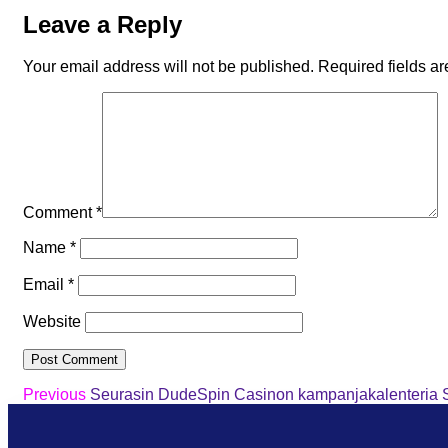
Leave a Reply
Your email address will not be published.
Required fields a
Comment
*
Name
*
Email
*
Website
Previous
Seurasin DudeSpin Casinon kampanjakalenteria S