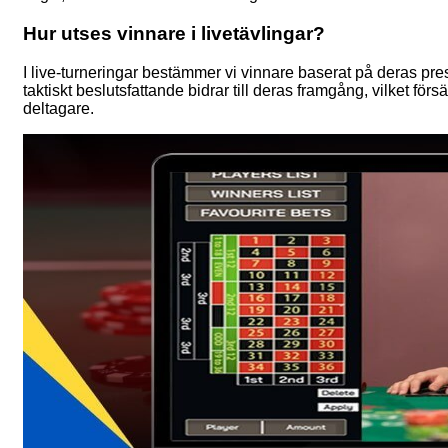
Hur utses vinnare i livetävlingar?
I live-turneringar bestämmer vi vinnare baserat på deras pre
taktiskt beslutsfattande bidrar till deras framgång, vilket för
deltagare.