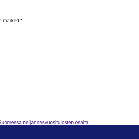
re marked
*
uomessa neljännesvuositulosten osalta