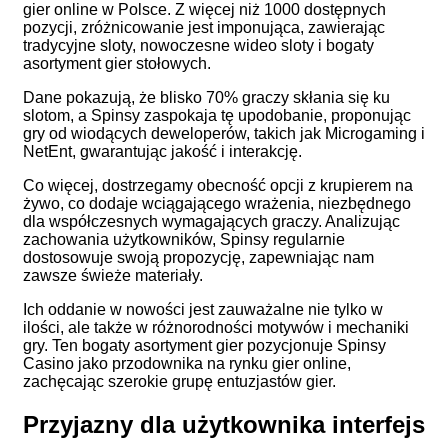
gier online w Polsce. Z więcej niż 1000 dostępnych
pozycji, zróżnicowanie jest imponująca, zawierając
tradycyjne sloty, nowoczesne wideo sloty i bogaty
asortyment gier stołowych.
Dane pokazują, że blisko 70% graczy skłania się ku
slotom, a Spinsy zaspokaja tę upodobanie, proponując
gry od wiodących deweloperów, takich jak Microgaming i
NetEnt, gwarantując jakość i interakcję.
Co więcej, dostrzegamy obecność opcji z krupierem na
żywo, co dodaje wciągającego wrażenia, niezbędnego
dla współczesnych wymagających graczy. Analizując
zachowania użytkowników, Spinsy regularnie
dostosowuje swoją propozycję, zapewniając nam
zawsze świeże materiały.
Ich oddanie w nowości jest zauważalne nie tylko w
ilości, ale także w różnorodności motywów i mechaniki
gry. Ten bogaty asortyment gier pozycjonuje Spinsy
Casino jako przodownika na rynku gier online,
zachęcając szerokie grupę entuzjastów gier.
Przyjazny dla użytkownika interfejs