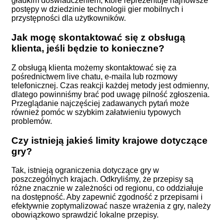
gładkim doświadczeniem, które reprezentuje najnowsze
postępy w dziedzinie technologii gier mobilnych i
przystępności dla użytkowników.
Jak mogę skontaktować się z obsługą
klienta, jeśli będzie to konieczne?
Z obsługą klienta możemy skontaktować się za
pośrednictwem live chatu, e-maila lub rozmowy
telefonicznej. Czas reakcji każdej metody jest odmienny,
dlatego powinniśmy brać pod uwagę pilność zgłoszenia.
Przeglądanie najczęściej zadawanych pytań może
również pomóc w szybkim załatwieniu typowych
problemów.
Czy istnieją jakieś limity krajowe dotyczące
gry?
Tak, istnieją ograniczenia dotyczące gry w
poszczególnych krajach. Odkryliśmy, że przepisy są
różne znacznie w zależności od regionu, co oddziałuje
na dostępność. Aby zapewnić zgodność z przepisami i
efektywnie zoptymalizować nasze wrażenia z gry, należy
obowiązkowo sprawdzić lokalne przepisy.