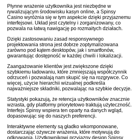
Płynne wrażenie użytkownika jest niezbędne w
rywalizującym środowisku kasyn online, a Spinsy
Casino wyróżnia się w tym aspekcie dzięki przyjaznemu
interfejsowi. Układ jest czytelny i zorganizowany, co
pozwala na łatwą nawigację po rozmaitych działach.
Dzięki zastosowaniu zasad responsywnego
projektowania strona jest dobrze zoptymalizowana
zarówno pod kątem desktopów, jak i smartfonów,
gwarantując dostępność w każdej chwili i lokalizacji.
Zaangażowanie klientów jest zwiększone dzięki
szybkiemu ładowaniu, które zmniejszają współczynnik
odrzuceń i pozwalają nam skupić się na rozgrywce. Co
więcej, użycie hierarchii wizualnej podkreśla
najważniejsze składniki, pozwalając na szybkie decyzje.
Statystyki pokazują, że retencja użytkowników znacznie
wzrasta, gdy platformy priorytetowo traktują użyteczność.
Interfejs Spinsy wspiera ten oparty na danych wgląd,
dopasowując się do naszych preferencji.
Interaktywne elementy są gładko wkomponowane,
dostarczając ożywcze wrażenia, które motywują do
odkrywania. Użytkownikowi przyjazny design Spinsy