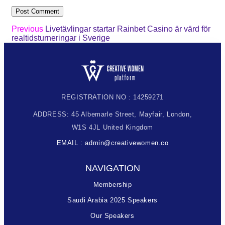
Previous
Livetävlingar startar Rainbet Casino är värd för
realtidsturneringar i Sverige
REGISTRATION NO : 14259271
ADDRESS: 45 Albemarle Street, Mayfair, London,
W1S 4JL United Kingdom
EMAIL : admin@creativewomen.co
NAVIGATION
Membership
Saudi Arabia 2025 Speakers
Our Speakers