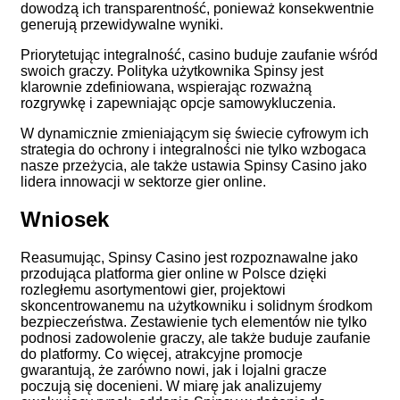
dowodzą ich transparentność, ponieważ konsekwentnie
generują przewidywalne wyniki.
Priorytetując integralność, casino buduje zaufanie wśród
swoich graczy. Polityka użytkownika Spinsy jest
klarownie zdefiniowana, wspierając rozważną
rozgrywkę i zapewniając opcje samowykluczenia.
W dynamicznie zmieniającym się świecie cyfrowym ich
strategia do ochrony i integralności nie tylko wzbogaca
nasze przeżycia, ale także ustawia Spinsy Casino jako
lidera innowacji w sektorze gier online.
Wniosek
Reasumując, Spinsy Casino jest rozpoznawalne jako
przodująca platforma gier online w Polsce dzięki
rozległemu asortymentowi gier, projektowi
skoncentrowanemu na użytkowniku i solidnym środkom
bezpieczeństwa. Zestawienie tych elementów nie tylko
podnosi zadowolenie graczy, ale także buduje zaufanie
do platformy. Co więcej, atrakcyjne promocje
gwarantują, że zarówno nowi, jak i lojalni gracze
poczują się docenieni. W miarę jak analizujemy