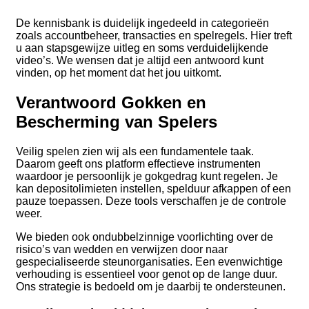
De kennisbank is duidelijk ingedeeld in categorieën
zoals accountbeheer, transacties en spelregels. Hier treft
u aan stapsgewijze uitleg en soms verduidelijkende
video’s. We wensen dat je altijd een antwoord kunt
vinden, op het moment dat het jou uitkomt.
Verantwoord Gokken en
Bescherming van Spelers
Veilig spelen zien wij als een fundamentele taak.
Daarom geeft ons platform effectieve instrumenten
waardoor je persoonlijk je gokgedrag kunt regelen. Je
kan depositolimieten instellen, spelduur afkappen of een
pauze toepassen. Deze tools verschaffen je de controle
weer.
We bieden ook ondubbelzinnige voorlichting over de
risico’s van wedden en verwijzen door naar
gespecialiseerde steunorganisaties. Een evenwichtige
verhouding is essentieel voor genot op de lange duur.
Ons strategie is bedoeld om je daarbij te ondersteunen.