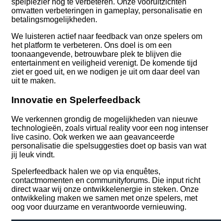
spelplezier nog te verbeteren. Onze vooruitzichten
omvatten verbeteringen in gameplay, personalisatie en
betalingsmogelijkheden.
We luisteren actief naar feedback van onze spelers om
het platform te verbeteren. Ons doel is om een
toonaangevende, betrouwbare plek te blijven die
entertainment en veiligheid verenigt. De komende tijd
ziet er goed uit, en we nodigen je uit om daar deel van
uit te maken.
Innovatie en Spelerfeedback
We verkennen grondig de mogelijkheden van nieuwe
technologieën, zoals virtual reality voor een nog intenser
live casino. Ook werken we aan geavanceerde
personalisatie die spelsuggesties doet op basis van wat
jij leuk vindt.
Spelerfeedback halen we op via enquêtes,
contactmomenten en communityforums. Die input richt
direct waar wij onze ontwikkelenergie in steken. Onze
ontwikkeling maken we samen met onze spelers, met
oog voor duurzame en verantwoorde vernieuwing.