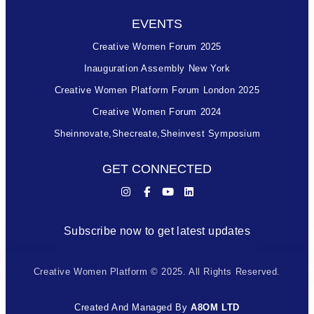
EVENTS
Creative Women Forum 2025
Inauguration Assembly New York
Creative Women Platform Forum London 2025
Creative Women Forum 2024
Sheinnovate,shecreate,sheinvest Symposium
GET CONNECTED
Subscribe now to get latest updates
Creative Women Platform © 2025. All Rights Reserved.
Created And Managed By
A8OM LTD