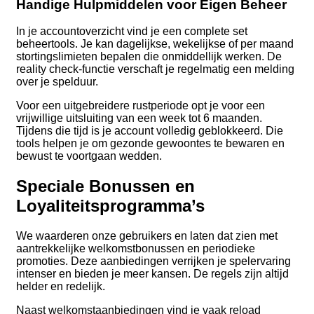
Handige Hulpmiddelen voor Eigen Beheer
In je accountoverzicht vind je een complete set
beheertools. Je kan dagelijkse, wekelijkse of per maand
stortingslimieten bepalen die onmiddellijk werken. De
reality check-functie verschaft je regelmatig een melding
over je spelduur.
Voor een uitgebreidere rustperiode opt je voor een
vrijwillige uitsluiting van een week tot 6 maanden.
Tijdens die tijd is je account volledig geblokkeerd. Die
tools helpen je om gezonde gewoontes te bewaren en
bewust te voortgaan wedden.
Speciale Bonussen en
Loyaliteitsprogramma’s
We waarderen onze gebruikers en laten dat zien met
aantrekkelijke welkomstbonussen en periodieke
promoties. Deze aanbiedingen verrijken je spelervaring
intenser en bieden je meer kansen. De regels zijn altijd
helder en redelijk.
Naast welkomstaanbiedingen vind je vaak reload