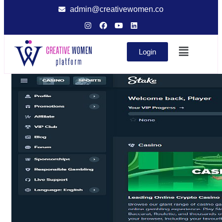
admin@creativewomen.co
Login