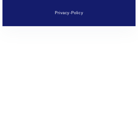
Privacy-Policy