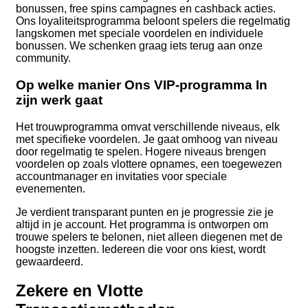
bonussen, free spins campagnes en cashback acties.
Ons loyaliteitsprogramma beloont spelers die regelmatig
langskomen met speciale voordelen en individuele
bonussen. We schenken graag iets terug aan onze
community.
Op welke manier Ons VIP-programma In
zijn werk gaat
Het trouwprogramma omvat verschillende niveaus, elk
met specifieke voordelen. Je gaat omhoog van niveau
door regelmatig te spelen. Hogere niveaus brengen
voordelen op zoals vlottere opnames, een toegewezen
accountmanager en invitaties voor speciale
evenementen.
Je verdient transparant punten en je progressie zie je
altijd in je account. Het programma is ontworpen om
trouwe spelers te belonen, niet alleen diegenen met de
hoogste inzetten. Iedereen die voor ons kiest, wordt
gewaardeerd.
Zekere en Vlotte