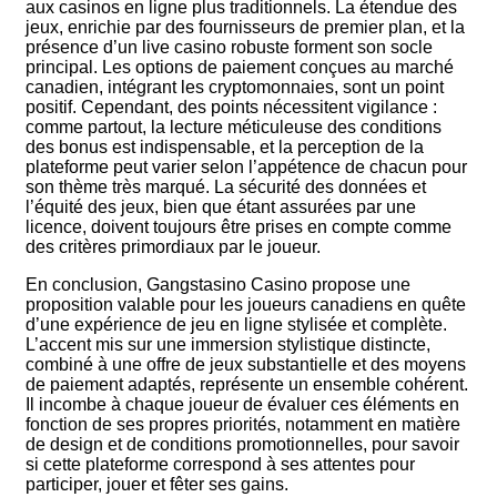
aux casinos en ligne plus traditionnels. La étendue des
jeux, enrichie par des fournisseurs de premier plan, et la
présence d’un live casino robuste forment son socle
principal. Les options de paiement conçues au marché
canadien, intégrant les cryptomonnaies, sont un point
positif. Cependant, des points nécessitent vigilance :
comme partout, la lecture méticuleuse des conditions
des bonus est indispensable, et la perception de la
plateforme peut varier selon l’appétence de chacun pour
son thème très marqué. La sécurité des données et
l’équité des jeux, bien que étant assurées par une
licence, doivent toujours être prises en compte comme
des critères primordiaux par le joueur.
En conclusion, Gangstasino Casino propose une
proposition valable pour les joueurs canadiens en quête
d’une expérience de jeu en ligne stylisée et complète.
L’accent mis sur une immersion stylistique distincte,
combiné à une offre de jeux substantielle et des moyens
de paiement adaptés, représente un ensemble cohérent.
Il incombe à chaque joueur de évaluer ces éléments en
fonction de ses propres priorités, notamment en matière
de design et de conditions promotionnelles, pour savoir
si cette plateforme correspond à ses attentes pour
participer, jouer et fêter ses gains.