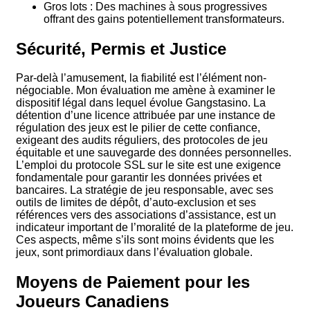
Gros lots : Des machines à sous progressives
offrant des gains potentiellement transformateurs.
Sécurité, Permis et Justice
Par-delà l’amusement, la fiabilité est l’élément non-
négociable. Mon évaluation me amène à examiner le
dispositif légal dans lequel évolue Gangstasino. La
détention d’une licence attribuée par une instance de
régulation des jeux est le pilier de cette confiance,
exigeant des audits réguliers, des protocoles de jeu
équitable et une sauvegarde des données personnelles.
L’emploi du protocole SSL sur le site est une exigence
fondamentale pour garantir les données privées et
bancaires. La stratégie de jeu responsable, avec ses
outils de limites de dépôt, d’auto-exclusion et ses
références vers des associations d’assistance, est un
indicateur important de l’moralité de la plateforme de jeu.
Ces aspects, même s’ils sont moins évidents que les
jeux, sont primordiaux dans l’évaluation globale.
Moyens de Paiement pour les
Joueurs Canadiens