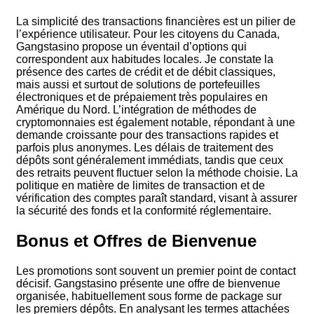
La simplicité des transactions financières est un pilier de
l’expérience utilisateur. Pour les citoyens du Canada,
Gangstasino propose un éventail d’options qui
correspondent aux habitudes locales. Je constate la
présence des cartes de crédit et de débit classiques,
mais aussi et surtout de solutions de portefeuilles
électroniques et de prépaiement très populaires en
Amérique du Nord. L’intégration de méthodes de
cryptomonnaies est également notable, répondant à une
demande croissante pour des transactions rapides et
parfois plus anonymes. Les délais de traitement des
dépôts sont généralement immédiats, tandis que ceux
des retraits peuvent fluctuer selon la méthode choisie. La
politique en matière de limites de transaction et de
vérification des comptes paraît standard, visant à assurer
la sécurité des fonds et la conformité réglementaire.
Bonus et Offres de Bienvenue
Les promotions sont souvent un premier point de contact
décisif. Gangstasino présente une offre de bienvenue
organisée, habituellement sous forme de package sur
les premiers dépôts. En analysant les termes attachées