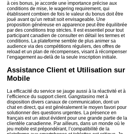
à ces bonus, je accorde une importance précise aux
conditions de mise, le wagering requirement, qui
établissent combien de fois le valeur du bonus doit être
joué avant qu’un retrait soit envisageable. Une
proposition généreuse en apparence peut être équilibrée
par des conditions trop strictes. Il est essentiel pour tout
participant canadien de consulter en détail les termes et
conditions. La plateforme semble de plus animer sa
audience via des compétitions réguliers, des offres de
reload et un plan de récompenses, visant à récompenser
l’engagement au-delà de la seule inscription initiale.
Assistance Client et Utilisation sur
Mobile
La efficacité du service se jauge aussi à la réactivité et à
l’efficience du support client. Gangstasino met à
disposition divers canaux de communication, dont un
chat en direct, qui est généralement le moyen favori pour
solutionner des questions urgentes. La présence en
français est un atout évident pour une grande partie de la
clientèle canadienne. Par ailleurs, dans un monde où le
jeu mobile est prépondérant, l’compatibilité de la