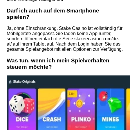
Darf ich auch auf dem Smartphone
spielen?
Ja, ohne Einschränkung. Stake Casino ist vollständig für
Mobilgeräte angepasst. Sie laden keine App runter,
sondern öffnen einfach die Seite stakeecasino.com/de-
at/ auf Ihrem Tablet auf. Nach dem Login haben Sie das
gesamte Spielangebot mit allen Optionen zur Verfügung.
Was tun, wenn ich mein Spielverhalten
steuern möchte?