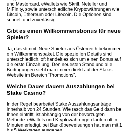
und Mastercard, eWallets wie Skrill, Neteller und
MiFinity, sowie unterschiedliche Kryptowährungen wie
Bitcoin, Ethereum oder Litecoin. Die Optionen sind
schnell und zuverlässig.
Gibt es einen Willkommensbonus für neue
Spieler?
Ja, das stimmt. Neue Spieler aus Österreich bekommen
ein Willkommenspaket. Die speziellen Details sind
unterschiedlich, oft handelt es sich um einen Bonus auf
die erste Einzahlung. Den neuesten Stand und alle
Bedingungen sieht man immer direkt auf der Stake-
Website im Bereich “Promotions”.
Welche Dauer dauern Auszahlungen bei
Stake Casino?
In der Regel bearbeitet Stake Auszahlungsanträge
innerhalb von 24 Stunden. Wie rasch das Geld dann bei
Ihnen eintrifft, ist abhängig von der bevorzugten
Methode. eWallets und Kryptowährungen laufen oft in
Minuten erledigt, bei Banküberweisungen hat man mit 1
bis 5 Werktagen ausgehen.