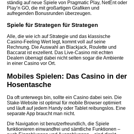
ständig auf neue Spiele von Pragmatic Play, NetEnt oder
Play’n GO, die mit großartigen Grafiken und
aufregenden Bonusrunden überzeugen.
Spiele für Strategen für Strategen
Alle, die wie ich auf Strategie und das klassische
Casino-Feeling Wert legt, kommt voll auf seine
Rechnung. Die Auswahl an Blackjack, Roulette und
Baccarat ist exzellent. Das Live-Casino mit echten
Dealern überragt dabei nicht selten sogar die Ambiente
in einer Casino vor Ort.
Mobiles Spielen: Das Casino in der
Hosentasche
Da oft unterwegs bin, sollte ein Casino dabei sein. Die
Stake-Website ist optimal für mobile Browser optimiert
und läuft auf jedem Handy oder Tablet reibungslos. Eine
separate App braucht man nicht.
Die Navigation ist benutzerfreundlich, die Spiele
funktionieren einwandfrei und sämtliche Funktionen –