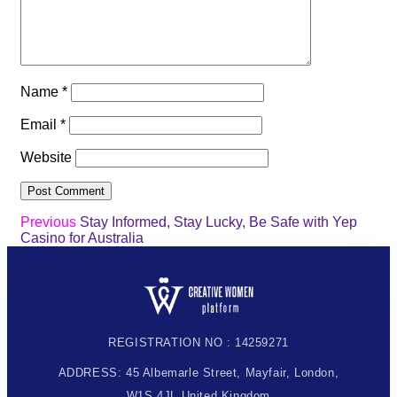
Name
*
Email
*
Website
Previous
Stay Informed, Stay Lucky, Be Safe with Yep
Casino for Australia
REGISTRATION NO : 14259271
ADDRESS: 45 Albemarle Street, Mayfair, London,
W1S 4JL United Kingdom