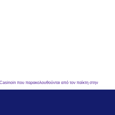
 Casinoin που παρακολουθούνται από τον παίκτη στην