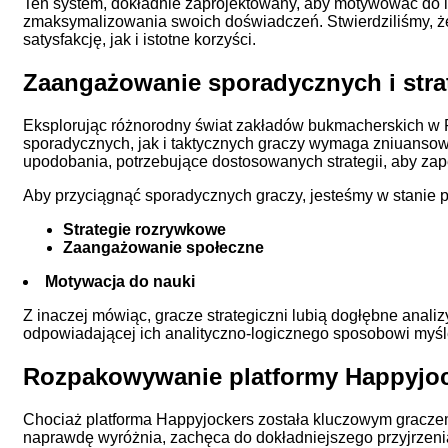
Ten system, dokładnie zaprojektowany, aby motywować do l
zmaksymalizowania swoich doświadczeń. Stwierdziliśmy, ż
satysfakcję, jak i istotne korzyści.
Zaangażowanie sporadycznych i stra
Eksplorując różnorodny świat zakładów bukmacherskich w P
sporadycznych, jak i taktycznych graczy wymaga zniuanso
upodobania, potrzebujące dostosowanych strategii, aby z
Aby przyciągnąć sporadycznych graczy, jesteśmy w stanie p
Strategie rozrywkowe
Zaangażowanie społeczne
Motywacja do nauki
Z inaczej mówiąc, gracze strategiczni lubią dogłębne analiz
odpowiadającej ich analityczno-logicznego sposobowi myśl
Rozpakowywanie platformy Happyjo
Chociaż platforma Happyjockers została kluczowym graczem
naprawdę wyróżnia, zachęca do dokładniejszego przyjrzenia