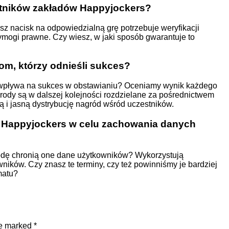
stników zakładów Happyjockers?
sz nacisk na odpowiedzialną grę potrzebuje weryfikacji
ymogi prawne. Czy wiesz, w jaki sposób gwarantuje to
m, którzy odnieśli sukces?
o wpływa na sukces w obstawianiu? Oceniamy wynik każdego
rody są w dalszej kolejności rozdzielane za pośrednictwem
 i jasną dystrybucję nagród wśród uczestników.
e Happyjockers w celu zachowania danych
dę chronią one dane użytkowników? Wykorzystują
ników. Czy znasz te terminy, czy też powinniśmy je bardziej
matu?
re marked
*