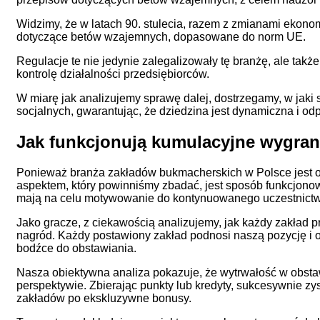
Widzimy, że w latach 90. stulecia, razem z zmianami eko
dotyczące betów wzajemnych, dopasowane do norm UE.
Regulacje te nie jedynie zalegalizowały tę branżę, ale tak
kontrolę działalności przedsiębiorców.
W miarę jak analizujemy sprawę dalej, dostrzegamy, w jaki
socjalnych, gwarantując, że dziedzina jest dynamiczna i 
Jak funkcjonują kumulacyjne wygran
Ponieważ branża zakładów bukmacherskich w Polsce jest o
aspektem, który powinniśmy zbadać, jest sposób funkcjono
mają na celu motywowanie do kontynuowanego uczestnictwa
Jako gracze, z ciekawością analizujemy, jak każdy zakład 
nagród. Każdy postawiony zakład podnosi naszą pozycję 
bodźce do obstawiania.
Nasza obiektywna analiza pokazuje, że wytrwałość w obsta
perspektywie. Zbierając punkty lub kredyty, sukcesywnie 
zakładów po ekskluzywne bonusy.