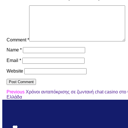
Comment
*
Name
*
Email
*
Website
Previous
Χρόνοι ανταπόκρισης σε ζωντανή chat casino στο
Ελλάδα