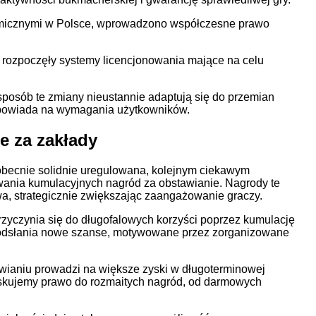
nomicznymi w Polsce, wprowadzono współczesne prawo
że rozpoczęły systemy licencjonowania mające na celu
 sposób te zmiany nieustannie adaptują się do przemian
odpowiada na wymagania użytkowników.
e za zakłady
becnie solidnie uregulowana, kolejnym ciekawym
wania kumulacyjnych nagród za obstawianie. Nagrody te
, strategicznie zwiększając zaangażowanie graczy.
przyczynia się do długofalowych korzyści poprzez kumulację
i odsłania nowe szanse, motywowane przez zorganizowane
wianiu prowadzi na większe zyski w długoterminowej
zyskujemy prawo do rozmaitych nagród, od darmowych