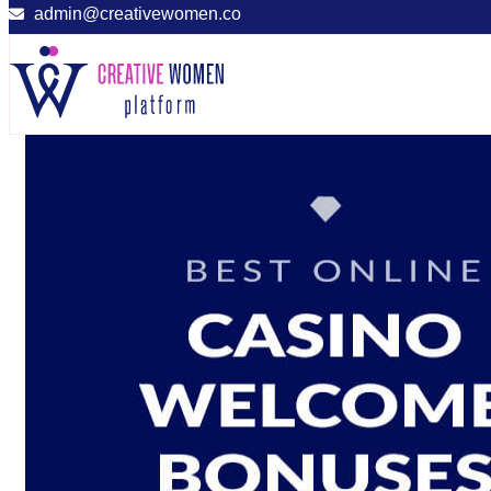
admin@creativewomen.co