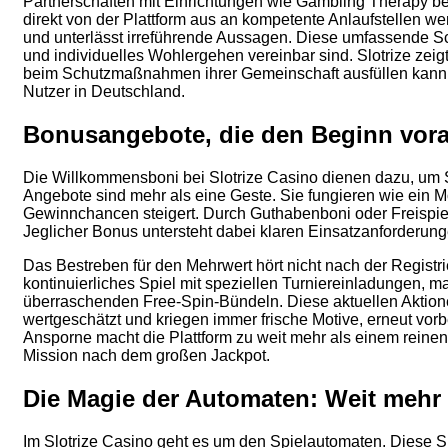
Partnerschaften mit Einrichtungen wie Gambling Therapy 
direkt von der Plattform aus an kompetente Anlaufstellen we
und unterlässt irreführende Aussagen. Diese umfassende Sch
und individuelles Wohlergehen vereinbar sind. Slotrize zeig
beim Schutzmaßnahmen ihrer Gemeinschaft ausfüllen kann. D
Nutzer in Deutschland.
Bonusangebote, die den Beginn vora
Die Willkommensboni bei Slotrize Casino dienen dazu, um 
Angebote sind mehr als eine Geste. Sie fungieren wie ein M
Gewinnchancen steigert. Durch Guthabenboni oder Freispiele
Jeglicher Bonus untersteht dabei klaren Einsatzanforderunge
Das Bestreben für den Mehrwert hört nicht nach der Regis
kontinuierliches Spiel mit speziellen Turniereinladungen
überraschenden Free-Spin-Bündeln. Diese aktuellen Aktion
wertgeschätzt und kriegen immer frische Motive, erneut v
Ansporne macht die Plattform zu weit mehr als einem reinen
Mission nach dem großen Jackpot.
Die Magie der Automaten: Weit mehr 
Im Slotrize Casino geht es um den Spielautomaten. Diese Spi