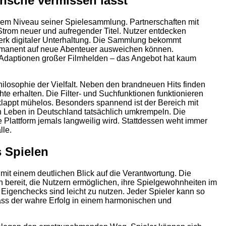
ünsche vermissen lässt
 dem Niveau seiner Spielesammlung. Partnerschaften mit
Strom neuer und aufregender Titel. Nutzer entdecken
erk digitaler Unterhaltung. Die Sammlung bekommt
rmanent auf neue Abenteuer ausweichen können.
 Adaptionen großer Filmhelden – das Angebot hat kaum
hilosophie der Vielfalt. Neben den brandneuen Hits finden
te erhalten. Die Filter- und Suchfunktionen funktionieren
klappt mühelos. Besonders spannend ist der Bereich mit
in Leben in Deutschland tatsächlich umkrempeln. Die
e Plattform jemals langweilig wird. Stattdessen weht immer
lle.
 Spielen
 mit einem deutlichen Blick auf die Verantwortung. Die
 bereit, die Nutzern ermöglichen, ihre Spielgewohnheiten im
d Eigenchecks sind leicht zu nutzen. Jeder Spieler kann so
 dass der wahre Erfolg in einem harmonischen und