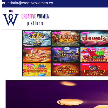
admin@creativewomen.co