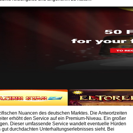
zifischen Nuancen des deutschen Marktes. Die Antwortzeiten
beiter erhöht den Service auf ein Premium-Niveau. Ein großer
ragen. Dieser umfassende Service wandelt eventuelle Hürden
s gut durchdachten Unterhaltungserlebnisses sieht. Bei