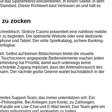
auf das Spielerlebnis konzentrieren. In einem Sektor, in dem
n Standard. Dieser Richtwert baut Vertrauen an und hält es
l zu zocken
chreibtisch. Slotrize Casino präsentiert eine nahtlose mobile
in zu begleiten. Die optimierte Website oder eine dedizierte
tphone und Tablet. Der volle Spielkatalog, sichere Banking-
erfügbar.
t. Selbst auf kleinen Bildschirmen bleibt die visuelle
. Für Touchscreens angepasste Bedienelemente machen jeden
erbindung hat Priorität, damit auch unterwegs keine
hränkte Zugang impliziert, dass der Adrenalinrausch des
n kann. Der nächste große Gewinn wartet buchstäblich in der
iviertes Support-Team, das immer unterstützen will. Ein
rm-Philosophie. Bei Anliegen zum Konto, zu Zahlungen,
 Kanäle wie Live-Chat und E-Mail bereit. Das Team geht ein
rlebnis reibungslos und angenehm zu halten.