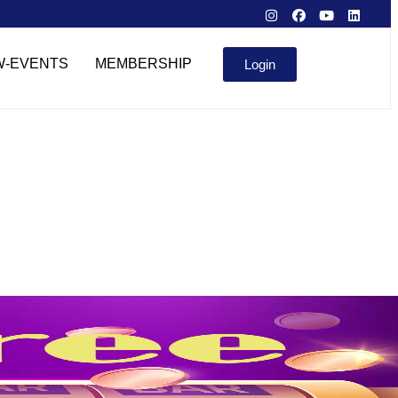
W-EVENTS
MEMBERSHIP
Login