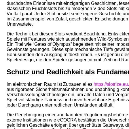
durchdachte Erlebnisse mit einzigartigen Geschichten, fess
klassischen Früchteslots bis zu modernen Video-Slots mit 
Vielfalt parat. Jeder Slot besitzt seine eigene Geschichte un
im Zusammenspiel von Zufall, geschickten Entscheidungen
Unerwartete.
Die Technik bei diesen Slots verdient Beachtung. Entwickle
Spiele mit Features wie sich ausdehnenden Wild-Symbolen, 
Ein Titel wie “Gates of Olympus” begeistert mit seiner impo
Gewinnsteigerungen. Diese spielmechanische Tiefe gewährle
Bonusrunden den Ausgang mitbestimmen. Es ist genau diese
Spieledesign, die den Spieler gefangen nimmt. Zeit und Rau
Schutz und Redlichkeit als Fundame
Im elektronischen Raum ist Zutrauen alles
https://slotrize.e
aus rigorosen Sicherheitsmaßnahmen und unabhängig kontro
Verschlüsselungstechnologie ein, um alle Daten und Vorgän
Spiel vollständige Fairness und unvorhersehbare Ergebnisse
jeder Durchgang unter redlichen Umständen abläuft.
Die Genehmigung einer anerkannten Regulierungsbehörde 
externe Institutionen wie eCOGRA bestätigen die Unversehr
geldlichen Geschäfte erfolgen über geschützte Gateways, d