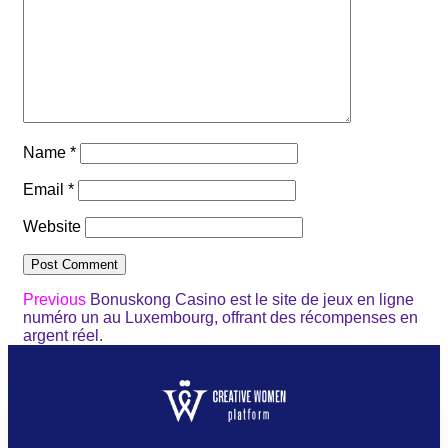
Name
*
Email
*
Website
Previous
Bonuskong Casino est le site de jeux en ligne
numéro un au Luxembourg, offrant des récompenses en
argent réel.