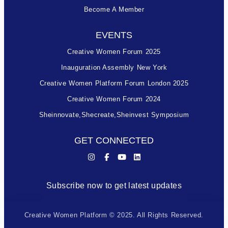
Become A Member
EVENTS
Creative Women Forum 2025
Inauguration Assembly New York
Creative Women Platform Forum London 2025
Creative Women Forum 2024
Sheinnovate,shecreate,sheinvest Symposium
GET CONNECTED
Subscribe now to get latest updates
Creative Women Platform © 2025. All Rights Reserved.