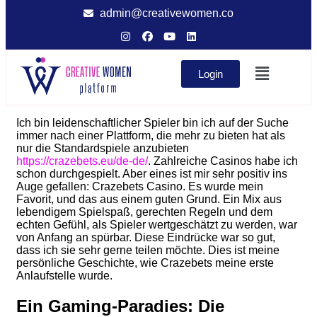
admin@creativewomen.co
Login
Ich bin leidenschaftlicher Spieler bin ich auf der Suche
immer nach einer Plattform, die mehr zu bieten hat als
nur die Standardspiele anzubieten
https://crazebets.eu/de-de/
. Zahlreiche Casinos habe ich
schon durchgespielt. Aber eines ist mir sehr positiv ins
Auge gefallen: Crazebets Casino. Es wurde mein
Favorit, und das aus einem guten Grund. Ein Mix aus
lebendigem Spielspaß, gerechten Regeln und dem
echten Gefühl, als Spieler wertgeschätzt zu werden, war
von Anfang an spürbar. Diese Eindrücke war so gut,
dass ich sie sehr gerne teilen möchte. Dies ist meine
persönliche Geschichte, wie Crazebets meine erste
Anlaufstelle wurde.
Ein Gaming-Paradies: Die