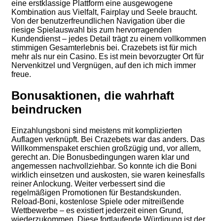
eine erstklassige Plattform eine ausgewogene
Kombination aus Vielfalt, Fairplay und Seele braucht.
Von der benutzerfreundlichen Navigation über die
riesige Spielauswahl bis zum hervorragenden
Kundendienst – jedes Detail trägt zu einem vollkommen
stimmigen Gesamterlebnis bei. Crazebets ist für mich
mehr als nur ein Casino. Es ist mein bevorzugter Ort für
Nervenkitzel und Vergnügen, auf den ich mich immer
freue.
Bonusaktionen, die wahrhaft
beindrucken
Einzahlungsboni sind meistens mit komplizierten
Auflagen verknüpft. Bei Crazebets war das anders. Das
Willkommenspaket erschien großzügig und, vor allem,
gerecht an. Die Bonusbedingungen waren klar und
angemessen nachvollziehbar. So konnte ich die Boni
wirklich einsetzen und auskosten, sie waren keinesfalls
reiner Anlockung. Weiter verbessert sind die
regelmäßigen Promotionen für Bestandskunden.
Reload-Boni, kostenlose Spiele oder mitreißende
Wettbewerbe – es existiert jederzeit einen Grund,
wiederzukommen. Diese fortlaufende Würdigung ist der