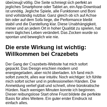
überzeugt völlig. Die Seite schmiegt sich perfekt an
jegliches Smartphone oder Tablet an, ein App-Download
ist unnötig. Jegliche Spiele, alle Funktionen und Boni
sind vollständig nutzbar. Ganz gleich ob ich auf Achse
bin oder auf dem Sofa liege, die Performance bleibt
stabil und die Darstellung klar. Diese Unabhängigkeit,
immer und an jedem Ort in hoher Qualität zu spielen, hat
mein tägliches Leben verändert. Das Zocken wurde so
spontan und beweglich wie nie.
Die erste Wirkung ist wichtig:
Willkommen bei Crazebets
Der Gang der Crazebets-Website hat mich sofort
gepackt. Das Design erschien modern und
energiegeladen, aber nicht überladen. Ich fand mich
sofort zurecht, alles war intuitiv. Noch wichtiger: Ich fühlte
mich sofort sicher und in professionellen Händen. Die
Anmeldung verlief glatt und schnell, ohne bürokratische
Hürden. Nach wenigen Minuten konnte ich beginnen.
Dieser reibungslose Start ohne Frust bildete die perfekte
Basis für alles Weitere. Ein guter erster Eindruck ist
einfach alles.