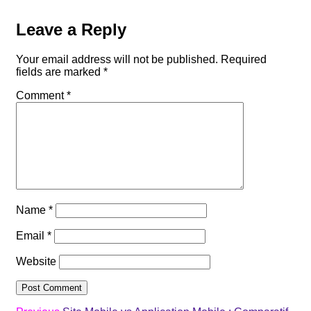
Leave a Reply
Your email address will not be published.
Required
fields are marked
*
Comment
*
Name
*
Email
*
Website