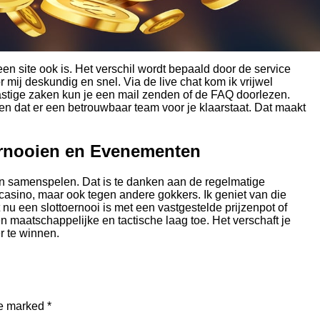
n site ook is. Het verschil wordt bepaald door de service
 mij deskundig en snel. Via de live chat kom ik vrijwel
astige zaken kun je een mail zenden of de FAQ doorlezen.
ten dat er een betrouwbaar team voor je klaarstaat. Dat maakt
ernooien en Evenementen
an samenspelen. Dat is te danken aan de regelmatige
casino, maar ook tegen andere gokkers. Ik geniet van die
et nu een slottoernooi is met een vastgestelde prijzenpot of
n maatschappelijke en tactische laag toe. Het verschaft je
r te winnen.
re marked
*