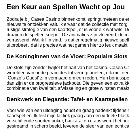
Een Keur aan Spellen Wacht op Jou
Zodra je bij Casea Casino binnenkomt, springt meteen de eno
nieuws te ontdekken valt. Ik ervaar dat de collectie met zorg 
rustige strategie van een kaartspel, er is voor elk wat wil
draaien de spellen soepel. De animaties zijn vloeiend, de mu
verrassend. Wat ik fijn vind, is dat er regelmatig nieuwe sp
uitprobeert, dat is precies wat het gamen hier zo leuk maakt.
De Koninginnen van de Vloer: Populaire Slots
De slots zijn zonder twijfel het hart van het casino. Casea C
werelden van oude piramides tot verre planeten, elk met ee
‘Gonzo’s Quest’ zijn vermaard om een reden. Hun bonusspel
dan zijn er de progressieve jackpots. Die geven een extra ki
combinatie van kwaliteit, afwisseling en grote winsten maakt
Denkwerk en Elegantie: Tafel- en Kaartspellen
Voor wie van een uitdaging houdt en graag nadenkt tijdens h
kaartspellen. Ik test mijn tactiek graag aan een virtuele blac
verschillende soorten poker, baccarat en craps wordt het noo
gestreamd in scherp beeld, leveren de sfeer van een echt cas