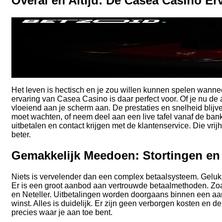
Overal en Altijd: De Casea Casino Er
Het leven is hectisch en je zou willen kunnen spelen wanne
ervaring van Casea Casino is daar perfect voor. Of je nu de a
vloeiend aan je scherm aan. De prestaties en snelheid blijven
moet wachten, of neem deel aan een live tafel vanaf de bank.
uitbetalen en contact krijgen met de klantenservice. Die vri
beter.
Gemakkelijk Meedoen: Stortingen e
Niets is vervelender dan een complex betaalsysteem. Gelu
Er is een groot aanbod aan vertrouwde betaalmethoden. Zoals
en Neteller. Uitbetalingen worden doorgaans binnen een aant
winst. Alles is duidelijk. Er zijn geen verborgen kosten en de
precies waar je aan toe bent.