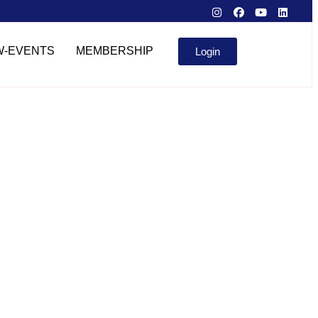
W-EVENTS
MEMBERSHIP
Login