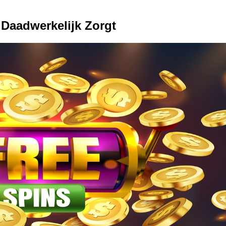
 Daadwerkelijk Zorgt