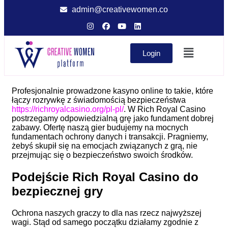
admin@creativewomen.co
Login
Profesjonalnie prowadzone kasyno online to takie, które
łączy rozrywkę z świadomością bezpieczeństwa
https://richroyalcasino.org/pl-pl/
. W Rich Royal Casino
postrzegamy odpowiedzialną grę jako fundament dobrej
zabawy. Ofertę naszą gier budujemy na mocnych
fundamentach ochrony danych i transakcji. Pragniemy,
żebyś skupił się na emocjach związanych z grą, nie
przejmując się o bezpieczeństwo swoich środków.
Podejście Rich Royal Casino do
bezpiecznej gry
Ochrona naszych graczy to dla nas rzecz najwyższej
wagi. Stąd od samego początku działamy zgodnie z