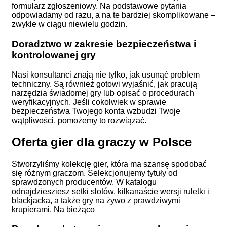
formularz zgłoszeniowy. Na podstawowe pytania
odpowiadamy od razu, a na te bardziej skomplikowane –
zwykle w ciągu niewielu godzin.
Doradztwo w zakresie bezpieczeństwa i
kontrolowanej gry
Nasi konsultanci znają nie tylko, jak usunąć problem
techniczny. Są również gotowi wyjaśnić, jak pracują
narzędzia świadomej gry lub opisać o procedurach
weryfikacyjnych. Jeśli cokolwiek w sprawie
bezpieczeństwa Twojego konta wzbudzi Twoje
wątpliwości, pomożemy to rozwiązać.
Oferta gier dla graczy w Polsce
Stworzyliśmy kolekcję gier, która ma szansę spodobać
się różnym graczom. Selekcjonujemy tytuły od
sprawdzonych producentów. W katalogu
odnajdziesziesz setki slotów, kilkanaście wersji ruletki i
blackjacka, a także gry na żywo z prawdziwymi
krupierami. Na bieżąco