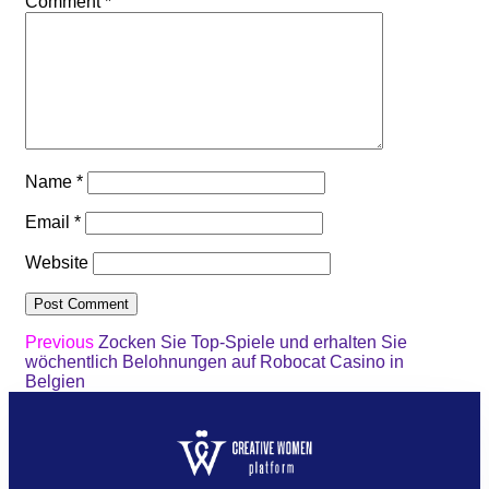
Comment
*
Name
*
Email
*
Website
Previous
Zocken Sie Top-Spiele und erhalten Sie
wöchentlich Belohnungen auf Robocat Casino in
Belgien