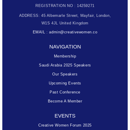
REGISTRATION NO : 14259271
ADDRESS: 45 Albemarle Street, Mayfair, London,
W1S 4JL United Kingdom
EMAIL : admin@creativewomen.co
NAVIGATION
Membership
Saudi Arabia 2025 Speakers
Our Speakers
Upcoming Events
Past Conference
Become A Member
EVENTS
Creative Women Forum 2025