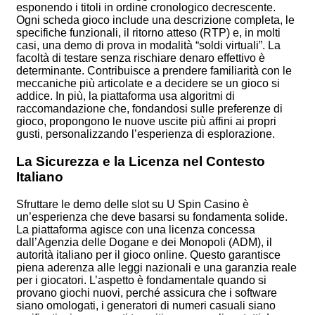
esponendo i titoli in ordine cronologico decrescente.
Ogni scheda gioco include una descrizione completa, le
specifiche funzionali, il ritorno atteso (RTP) e, in molti
casi, una demo di prova in modalità “soldi virtuali”. La
facoltà di testare senza rischiare denaro effettivo è
determinante. Contribuisce a prendere familiarità con le
meccaniche più articolate e a decidere se un gioco si
addice. In più, la piattaforma usa algoritmi di
raccomandazione che, fondandosi sulle preferenze di
gioco, propongono le nuove uscite più affini ai propri
gusti, personalizzando l’esperienza di esplorazione.
La Sicurezza e la Licenza nel Contesto
Italiano
Sfruttare le demo delle slot su U Spin Casino è
un’esperienza che deve basarsi su fondamenta solide.
La piattaforma agisce con una licenza concessa
dall’Agenzia delle Dogane e dei Monopoli (ADM), il
autorità italiano per il gioco online. Questo garantisce
piena aderenza alle leggi nazionali e una garanzia reale
per i giocatori. L’aspetto è fondamentale quando si
provano giochi nuovi, perché assicura che i software
siano omologati, i generatori di numeri casuali siano