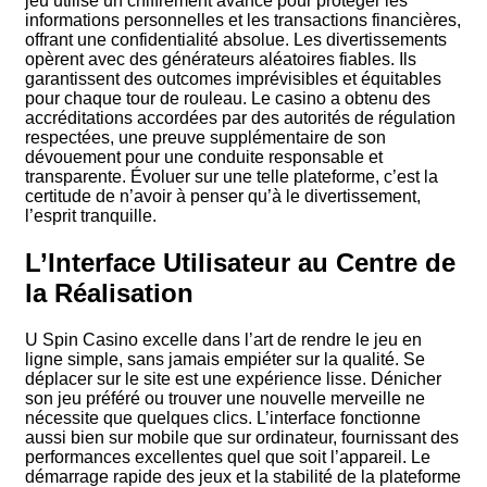
jeu utilise un chiffrement avancé pour protéger les
informations personnelles et les transactions financières,
offrant une confidentialité absolue. Les divertissements
opèrent avec des générateurs aléatoires fiables. Ils
garantissent des outcomes imprévisibles et équitables
pour chaque tour de rouleau. Le casino a obtenu des
accréditations accordées par des autorités de régulation
respectées, une preuve supplémentaire de son
dévouement pour une conduite responsable et
transparente. Évoluer sur une telle plateforme, c’est la
certitude de n’avoir à penser qu’à le divertissement,
l’esprit tranquille.
L’Interface Utilisateur au Centre de
la Réalisation
U Spin Casino excelle dans l’art de rendre le jeu en
ligne simple, sans jamais empiéter sur la qualité. Se
déplacer sur le site est une expérience lisse. Dénicher
son jeu préféré ou trouver une nouvelle merveille ne
nécessite que quelques clics. L’interface fonctionne
aussi bien sur mobile que sur ordinateur, fournissant des
performances excellentes quel que soit l’appareil. Le
démarrage rapide des jeux et la stabilité de la plateforme