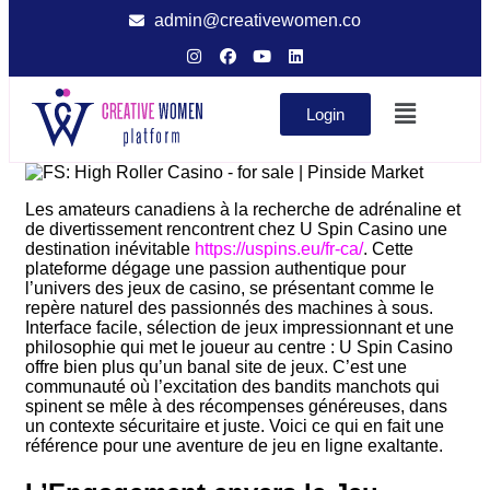
admin@creativewomen.co
Login
Les amateurs canadiens à la recherche de adrénaline et
de divertissement rencontrent chez U Spin Casino une
destination inévitable
https://uspins.eu/fr-ca/
. Cette
plateforme dégage une passion authentique pour
l’univers des jeux de casino, se présentant comme le
repère naturel des passionnés des machines à sous.
Interface facile, sélection de jeux impressionnant et une
philosophie qui met le joueur au centre : U Spin Casino
offre bien plus qu’un banal site de jeux. C’est une
communauté où l’excitation des bandits manchots qui
spinent se mêle à des récompenses généreuses, dans
un contexte sécuritaire et juste. Voici ce qui en fait une
référence pour une aventure de jeu en ligne exaltante.