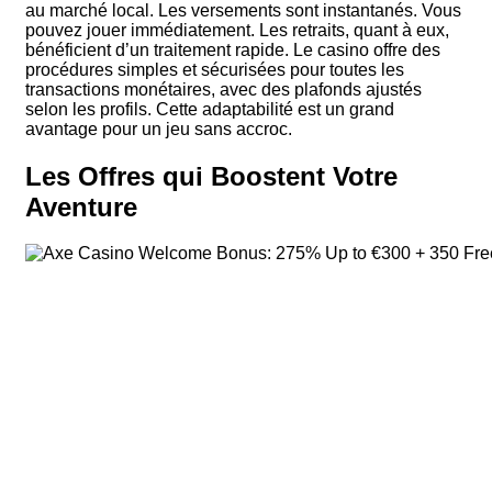
au marché local. Les versements sont instantanés. Vous
pouvez jouer immédiatement. Les retraits, quant à eux,
bénéficient d’un traitement rapide. Le casino offre des
procédures simples et sécurisées pour toutes les
transactions monétaires, avec des plafonds ajustés
selon les profils. Cette adaptabilité est un grand
avantage pour un jeu sans accroc.
Les Offres qui Boostent Votre
Aventure