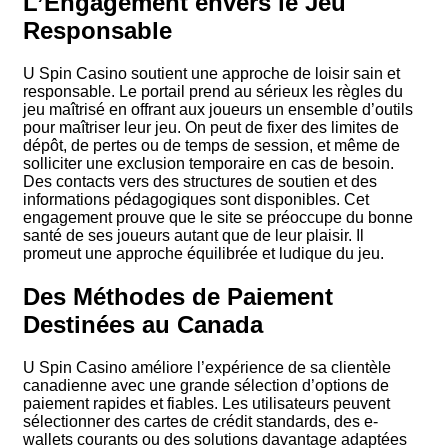
L’Engagement envers le Jeu
Responsable
U Spin Casino soutient une approche de loisir sain et
responsable. Le portail prend au sérieux les règles du
jeu maîtrisé en offrant aux joueurs un ensemble d’outils
pour maîtriser leur jeu. On peut de fixer des limites de
dépôt, de pertes ou de temps de session, et même de
solliciter une exclusion temporaire en cas de besoin.
Des contacts vers des structures de soutien et des
informations pédagogiques sont disponibles. Cet
engagement prouve que le site se préoccupe du bonne
santé de ses joueurs autant que de leur plaisir. Il
promeut une approche équilibrée et ludique du jeu.
Des Méthodes de Paiement
Destinées au Canada
U Spin Casino améliore l’expérience de sa clientèle
canadienne avec une grande sélection d’options de
paiement rapides et fiables. Les utilisateurs peuvent
sélectionner des cartes de crédit standards, des e-
wallets courants ou des solutions davantage adaptées