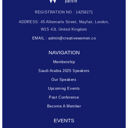
REGISTRATION NO : 14259271
ADDRESS: 45 Albemarle Street, Mayfair, London,
W1S 4JL United Kingdom
EMAIL : admin@creativewomen.co
NAVIGATION
Membership
Saudi Arabia 2025 Speakers
Our Speakers
Upcoming Events
Past Conference
Become A Member
EVENTS