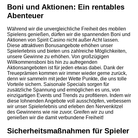
Boni und Aktionen: Ein rentables
Abenteuer
Während wir die unvergleichliche Freiheit des mobilen
Spielens genießen, dürfen wir die spannenden Boni und
Aktionen von Spirit Casino nicht außer Acht lassen.
Diese attraktiven Bonusangebote erhöhen unser
Spielerlebnis und bieten uns zahlreiche Möglichkeiten,
unsere Gewinne zu erhöhen. Von großzügigen
Willkommensboni bis hin zu aufregenden
Aktionsangeboten ist für jeden etwas dabei. Dank der
Treueprämien kommen wir immer wieder gerne zurück,
denn wir sammeln mit jeder Wette Punkte, die uns tolle
Vorteile sichern. Saisonale Specials sorgen für
zusätzliche Spannung und ermöglichen es uns, von
einzigartigen Events und Trends zu profitieren. Indem wir
diese lohnenden Angebote voll ausschöpfen, verbessern
wir unser Spielerlebnis und erleben den Nervenkitzel
des Gewinnens wie nie zuvor. Greifen wir zu und
genießen wir die damit verbundene Freiheit!
Sicherheitsmaßnahmen für Spieler