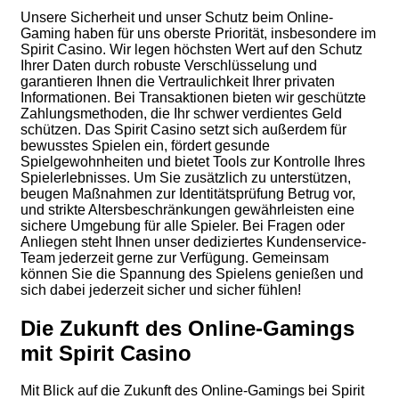
Unsere Sicherheit und unser Schutz beim Online-
Gaming haben für uns oberste Priorität, insbesondere im
Spirit Casino. Wir legen höchsten Wert auf den Schutz
Ihrer Daten durch robuste Verschlüsselung und
garantieren Ihnen die Vertraulichkeit Ihrer privaten
Informationen. Bei Transaktionen bieten wir geschützte
Zahlungsmethoden, die Ihr schwer verdientes Geld
schützen. Das Spirit Casino setzt sich außerdem für
bewusstes Spielen ein, fördert gesunde
Spielgewohnheiten und bietet Tools zur Kontrolle Ihres
Spielerlebnisses. Um Sie zusätzlich zu unterstützen,
beugen Maßnahmen zur Identitätsprüfung Betrug vor,
und strikte Altersbeschränkungen gewährleisten eine
sichere Umgebung für alle Spieler. Bei Fragen oder
Anliegen steht Ihnen unser dediziertes Kundenservice-
Team jederzeit gerne zur Verfügung. Gemeinsam
können Sie die Spannung des Spielens genießen und
sich dabei jederzeit sicher und sicher fühlen!
Die Zukunft des Online-Gamings
mit Spirit Casino
Mit Blick auf die Zukunft des Online-Gamings bei Spirit