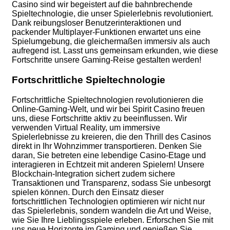
Casino sind wir begeistert auf die bahnbrechende
Spieltechnologie, die unser Spielerlebnis revolutioniert.
Dank reibungsloser Benutzerinteraktionen und
packender Multiplayer-Funktionen erwartet uns eine
Spielumgebung, die gleichermaßen immersiv als auch
aufregend ist. Lasst uns gemeinsam erkunden, wie diese
Fortschritte unsere Gaming-Reise gestalten werden!
Fortschrittliche Spieltechnologie
Fortschrittliche Spieltechnologien revolutionieren die
Online-Gaming-Welt, und wir bei Spirit Casino freuen
uns, diese Fortschritte aktiv zu beeinflussen. Wir
verwenden Virtual Reality, um immersive
Spielerlebnisse zu kreieren, die den Thrill des Casinos
direkt in Ihr Wohnzimmer transportieren. Denken Sie
daran, Sie betreten eine lebendige Casino-Etage und
interagieren in Echtzeit mit anderen Spielern! Unsere
Blockchain-Integration sichert zudem sichere
Transaktionen und Transparenz, sodass Sie unbesorgt
spielen können. Durch den Einsatz dieser
fortschrittlichen Technologien optimieren wir nicht nur
das Spielerlebnis, sondern wandeln die Art und Weise,
wie Sie Ihre Lieblingsspiele erleben. Erforschen Sie mit
uns neue Horizonte im Gaming und genießen Sie