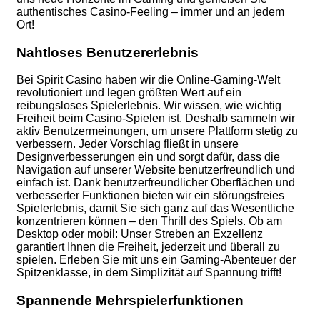
authentisches Casino-Feeling – immer und an jedem
Ort!
Nahtloses Benutzererlebnis
Bei Spirit Casino haben wir die Online-Gaming-Welt
revolutioniert und legen größten Wert auf ein
reibungsloses Spielerlebnis. Wir wissen, wie wichtig
Freiheit beim Casino-Spielen ist. Deshalb sammeln wir
aktiv Benutzermeinungen, um unsere Plattform stetig zu
verbessern. Jeder Vorschlag fließt in unsere
Designverbesserungen ein und sorgt dafür, dass die
Navigation auf unserer Website benutzerfreundlich und
einfach ist. Dank benutzerfreundlicher Oberflächen und
verbesserter Funktionen bieten wir ein störungsfreies
Spielerlebnis, damit Sie sich ganz auf das Wesentliche
konzentrieren können – den Thrill des Spiels. Ob am
Desktop oder mobil: Unser Streben an Exzellenz
garantiert Ihnen die Freiheit, jederzeit und überall zu
spielen. Erleben Sie mit uns ein Gaming-Abenteuer der
Spitzenklasse, in dem Simplizität auf Spannung trifft!
Spannende Mehrspielerfunktionen