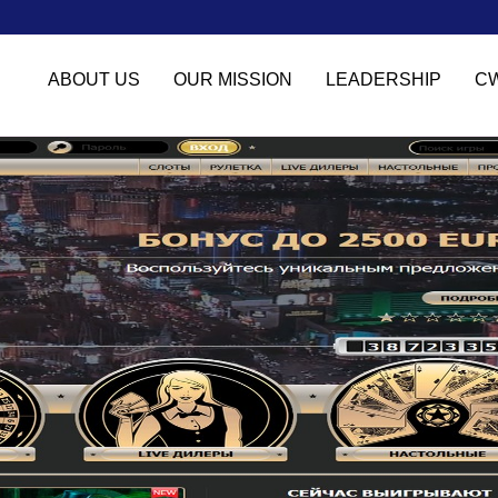
ABOUT US
OUR MISSION
LEADERSHIP
C