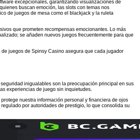
tware excepcionales, garantizando visualizaciones de
 quienes buscan emoción, las slots con temas nos
tico de juegos de mesa como el blackjack y la ruleta
gresivos que prometen recompensas emocionantes. Lo más
ctualizado; se añaden nuevos juegos frecuentemente para que
a de juegos de Spinsy Casino asegura que cada jugador
 seguridad inigualables son la preocupación principal en sus
as experiencias de juego sin inquietudes.
protege nuestra información personal y financiera de ojos
regulado por autoridades de prestigio, lo que consolida su