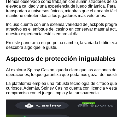
Hemos observado cómo trabajan con suministradores de sof
elevada calidad y una experiencia de juego dinámica. Para
transportan a universos únicos, mientras que el encanto tác
mantiene entretenidos a los jugadores más veteranos.
Incluso cuenta con una extensa variedad de jackpots pro
atractivo es el enfoque del casino en conservar material a
nuestra experiencia esté siempre al día.
En este panorama en perpetua cambio, la variada bibliotec
descubra algo que le guste.
Aspectos de protección inigualables
Al explorar Spinsy Casino, queda claro que las acciones de
operaciones, lo que garantiza que podamos gozar de nuestr
La plataforma emplea una robusta tecnología de cifrado que 
curiosos. Además, Spinsy Casino cuenta con licencia y está 
compromiso con el juego limpio y la transparencia.