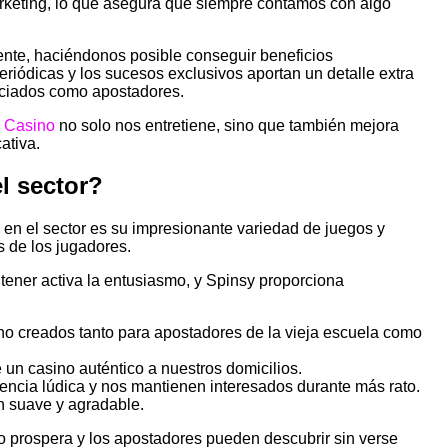
rketing, lo que asegura que siempre contamos con algo
ente, haciéndonos posible conseguir beneficios
riódicas y los sucesos exclusivos aportan un detalle extra
eciados como apostadores.
 Casino
no solo nos entretiene, sino que también mejora
ativa.
l sector?
en el sector es su impresionante variedad de juegos y
s de los jugadores.
ener activa la entusiasmo, y Spinsy proporciona
 creados tanto para apostadores de la vieja escuela como
 un casino auténtico a nuestros domicilios.
ncia lúdica y nos mantienen interesados durante más rato.
n suave y agradable.
o prospera y los apostadores pueden descubrir sin verse