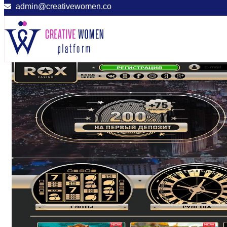
admin@creativewomen.co