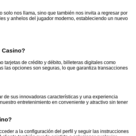
o solo nos llama, sino que también nos invita a regresar por
des y anhelos del jugador moderno, estableciendo un nuevo
y Casino?
arjetas de crédito y débito, billeteras digitales como
as las opciones son seguras, lo que garantiza transacciones
 de sus innovadoras características y una experiencia
 nuestro entretenimiento en conveniente y atractivo sin tener
ino?
eder a la configuración del perfil y seguir las instrucciones