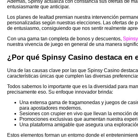
Además, Spinsy actualiza con constancia sus ofertas de ma
entusiasmante que anticipar.
Los planes de lealtad premian nuestra intervención perman
personalizadas según nuestras elecciones. Las ofertas de pe
de entusiasmo, consiguiendo que nos sentir realmente apr
Con una gama tan completa de bonos y descuentos,
Spinsy
nuestra vivencia de juego en general de una manera signific
¿Por qué Spinsy Casino destaca en e
Una de las causas clave por las que Spinsy Casino destaca 
características únicas que cumplen las diversas preferencia
Todos sabemos lo importante que es la diversidad para mant
precisamente eso. Su enfoque innovador brinda:
Una extensa gama de tragamonedas y juegos de casino
para apostadores modernos.
Sesiones con crupier en vivo que llevan la emoción de
Promociones exclusivas que aumentan nuestra experie
Una plataforma amigable que asegura una exploració
Estos elementos forman un entorno donde el entretenimient