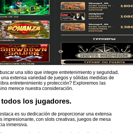
uscar una sitio que integre entretenimiento y seguridad.
una extensa variedad de juegos y sólidas medidas de
ibra entretenimiento y protección? Exploremos las
ino merece nuestra consideración.
 todos los jugadores.
destaca es su dedicación de proporcionar una extensa
s impresionante, con slots creativas, juegos de mesa
cia inmersiva.