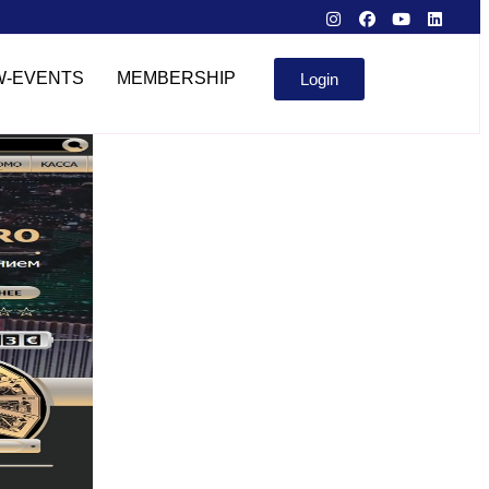
W-EVENTS
MEMBERSHIP
Login