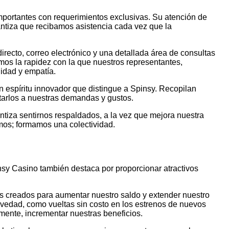
portantes con requerimientos exclusivas. Su atención de
rantiza que recibamos asistencia cada vez que la
irecto, correo electrónico y una detallada área de consultas
mos la rapidez con la que nuestros representantes,
idad y empatía.
 espíritu innovador que distingue a Spinsy. Recopilan
starlos a nuestras demandas y gustos.
rantiza sentirnos respaldados, a la vez que mejora nuestra
mos; formamos una colectividad.
sy Casino también destaca por proporcionar atractivos
 creados para aumentar nuestro saldo y extender nuestro
vedad, como vueltas sin costo en los estrenos de nuevos
emente, incrementar nuestras beneficios.