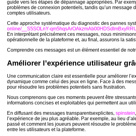
guide vers les étapes de dépannage appropriées. Par exempl
problèmes de connexion potentiels, tandis qu’un message de
comptes utilisateurs.
Cette approche systématique du diagnostic des pannes sy
online/__S5SOLnY-qm5hqsArOAkzmAb00HDSdImBxyRR
En interprétant précisément ces messages, nous minimisons le
opérationnelle de la plateforme et, au final, assurons la sati
Comprendre ces messages est un élément essentiel de notr
Améliorer l’expérience utilisateur g
Une communication claire est essentielle pour améliorer l’
dynamique comme celui des jeux en ligne. Face à des message
pour résoudre les problèmes potentiels sans frustration.
Nous comprenons que ces moments peuvent être stressantsdéli
informations concises et exploitables qui permettent aux uti
En diffusant des messages transparentsexplicites,
spinstein
l’expérience de jeu plus agréable. Par exemple, au lieu d’a
passé et comment les joueurs peuvent résoudre le problème. 
entre les utilisateurs et la plateforme.