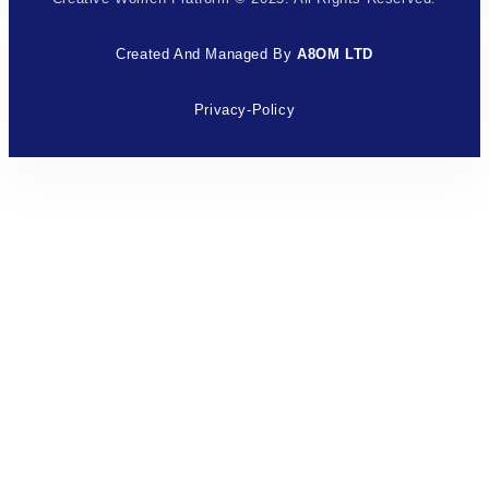
Created And Managed By
A8OM LTD
Privacy-Policy