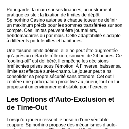
Pour garder la main sur ses finances, un instrument
pratique existe : la fixation de limites de dépôt.
Spinorhino Casino autorise à chaque joueur de définir
un maximum précis pour les sommes transférées sur son
compte. Ces limites peuvent être journaliers,
hebdomadaires ou par mois. Cette adaptabilité s’adapte
à différents portefeuilles et habitudes.
Une foisune limite définie, elle ne peut être augmentée
qu’après un délai de réflexion, souvent de 24 heures. Ce
“cooling-off” est délibéré. Il empêche les décisions
irréfléchies prises sous l’émotion. À l’inverse, baisser sa
limite est effectué sur-le-champ. Le joueur peut ainsi
consolider sa propre sécurité sans attendre. Cet outil
confère une participation proactive au joueur, tout en lui
proposant un environnement stable pour l’exercer.
Les Options d’Auto-Exclusion et
de Time-Out
Lorsqu’un joueur ressent le besoin d’une véritable
coupure, Spinorhino propose des mécanismes d’auto-