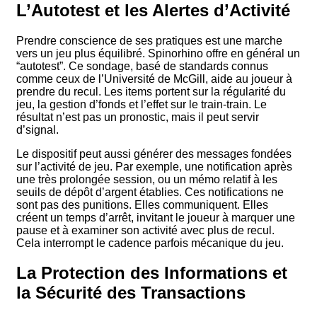
L’Autotest et les Alertes d’Activité
Prendre conscience de ses pratiques est une marche
vers un jeu plus équilibré. Spinorhino offre en général un
“autotest”. Ce sondage, basé de standards connus
comme ceux de l’Université de McGill, aide au joueur à
prendre du recul. Les items portent sur la régularité du
jeu, la gestion d’fonds et l’effet sur le train-train. Le
résultat n’est pas un pronostic, mais il peut servir
d’signal.
Le dispositif peut aussi générer des messages fondées
sur l’activité de jeu. Par exemple, une notification après
une très prolongée session, ou un mémo relatif à les
seuils de dépôt d’argent établies. Ces notifications ne
sont pas des punitions. Elles communiquent. Elles
créent un temps d’arrêt, invitant le joueur à marquer une
pause et à examiner son activité avec plus de recul.
Cela interrompt le cadence parfois mécanique du jeu.
La Protection des Informations et
la Sécurité des Transactions