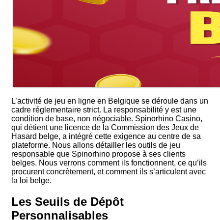
L’activité de jeu en ligne en Belgique se déroule dans un
cadre réglementaire strict. La responsabilité y est une
condition de base, non négociable. Spinorhino Casino,
qui détient une licence de la Commission des Jeux de
Hasard belge, a intégré cette exigence au centre de sa
plateforme. Nous allons détailler les outils de jeu
responsable que Spinorhino propose à ses clients
belges. Nous verrons comment ils fonctionnent, ce qu’ils
procurent concrètement, et comment ils s’articulent avec
la loi belge.
Les Seuils de Dépôt
Personnalisables