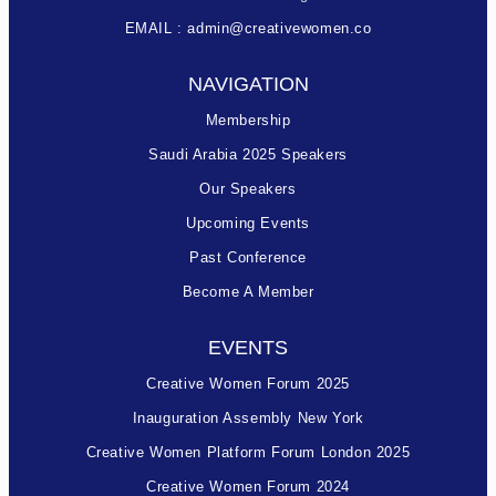
EMAIL : admin@creativewomen.co
NAVIGATION
Membership
Saudi Arabia 2025 Speakers
Our Speakers
Upcoming Events
Past Conference
Become A Member
EVENTS
Creative Women Forum 2025
Inauguration Assembly New York
Creative Women Platform Forum London 2025
Creative Women Forum 2024