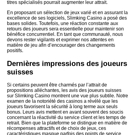
titres spécialisés pourrait augmenter leur attrait.
En proposant un sélection de jeux varié et en assurant la
excellence de ses logiciels, Slimking Casino a posé des
bases solides. Toutefois, une réaction constante aux
retours des joueurs sera essentielle pour maintenir son
bénéfice concurrentiel. En tant que communauté, nous
devons rester vigilants et exprimer nos attentes en
matière de jeu afin d’encourager des changements
positifs.
Dernières impressions des joueurs
suisses
Si certains peuvent être charmés par l’attrait de
propositions alléchantes, les avis des joueurs suisses
sur Slimking Casino montrent une vue plus subtile. Notre
examen de la notoriété des casinos a révélé que les
joueurs favorisent la sécurité à long terme aux seuls
bonus. Leurs avis mettent en avant souvent des soucis
concernant la réactivité du service client et les temps de
retrait. Bien que la plateforme se distingue en matière de
récompenses attractifs et de choix de jeux, ces
caractéristiques masque parfois des points de service