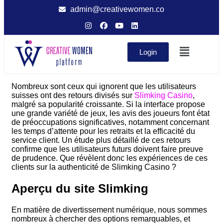
admin@creativewomen.co
Login
Nombreux sont ceux qui ignorent que les utilisateurs
suisses ont des retours divisés sur
Slimking Casino
,
malgré sa popularité croissante. Si la interface propose
une grande variété de jeux, les avis des joueurs font état
de préoccupations significatives, notamment concernant
les temps d’attente pour les retraits et la efficacité du
service client. Un étude plus détaillé de ces retours
confirme que les utilisateurs futurs doivent faire preuve
de prudence. Que révèlent donc les expériences de ces
clients sur la authenticité de Slimking Casino ?
Aperçu du site Slimking
En matière de divertissement numérique, nous sommes
nombreux à chercher des options remarquables, et