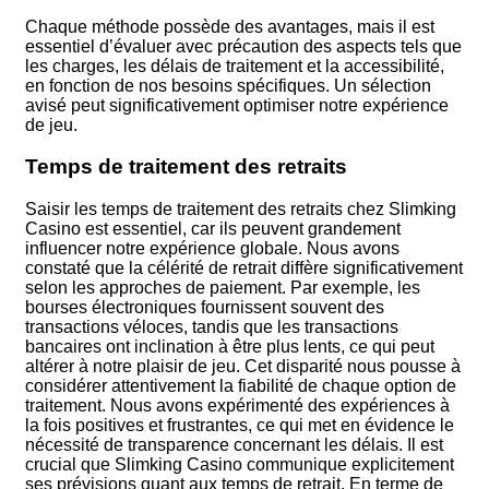
Chaque méthode possède des avantages, mais il est
essentiel d’évaluer avec précaution des aspects tels que
les charges, les délais de traitement et la accessibilité,
en fonction de nos besoins spécifiques. Un sélection
avisé peut significativement optimiser notre expérience
de jeu.
Temps de traitement des retraits
Saisir les temps de traitement des retraits chez Slimking
Casino est essentiel, car ils peuvent grandement
influencer notre expérience globale. Nous avons
constaté que la célérité de retrait diffère significativement
selon les approches de paiement. Par exemple, les
bourses électroniques fournissent souvent des
transactions véloces, tandis que les transactions
bancaires ont inclination à être plus lents, ce qui peut
altérer à notre plaisir de jeu. Cet disparité nous pousse à
considérer attentivement la fiabilité de chaque option de
traitement. Nous avons expérimenté des expériences à
la fois positives et frustrantes, ce qui met en évidence le
nécessité de transparence concernant les délais. Il est
crucial que Slimking Casino communique explicitement
ses prévisions quant aux temps de retrait. En terme de