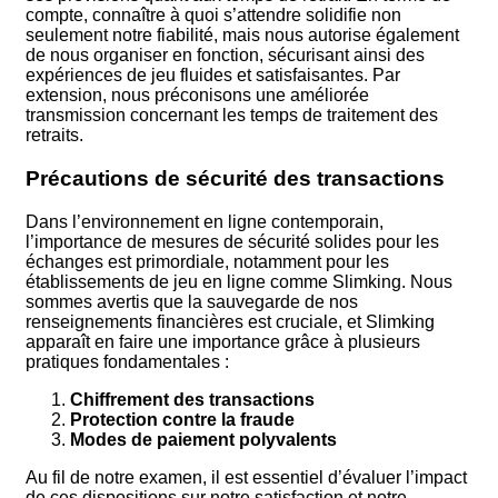
compte, connaître à quoi s’attendre solidifie non
seulement notre fiabilité, mais nous autorise également
de nous organiser en fonction, sécurisant ainsi des
expériences de jeu fluides et satisfaisantes. Par
extension, nous préconisons une améliorée
transmission concernant les temps de traitement des
retraits.
Précautions de sécurité des transactions
Dans l’environnement en ligne contemporain,
l’importance de mesures de sécurité solides pour les
échanges est primordiale, notamment pour les
établissements de jeu en ligne comme Slimking. Nous
sommes avertis que la sauvegarde de nos
renseignements financières est cruciale, et Slimking
apparaît en faire une importance grâce à plusieurs
pratiques fondamentales :
Chiffrement des transactions
Protection contre la fraude
Modes de paiement polyvalents
Au fil de notre examen, il est essentiel d’évaluer l’impact
de ces dispositions sur notre satisfaction et notre