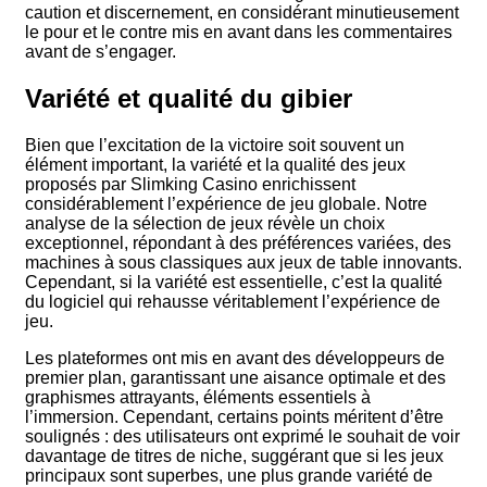
caution et discernement, en considérant minutieusement
le pour et le contre mis en avant dans les commentaires
avant de s’engager.
Variété et qualité du gibier
Bien que l’excitation de la victoire soit souvent un
élément important, la variété et la qualité des jeux
proposés par Slimking Casino enrichissent
considérablement l’expérience de jeu globale. Notre
analyse de la sélection de jeux révèle un choix
exceptionnel, répondant à des préférences variées, des
machines à sous classiques aux jeux de table innovants.
Cependant, si la variété est essentielle, c’est la qualité
du logiciel qui rehausse véritablement l’expérience de
jeu.
Les plateformes ont mis en avant des développeurs de
premier plan, garantissant une aisance optimale et des
graphismes attrayants, éléments essentiels à
l’immersion. Cependant, certains points méritent d’être
soulignés : des utilisateurs ont exprimé le souhait de voir
davantage de titres de niche, suggérant que si les jeux
principaux sont superbes, une plus grande variété de