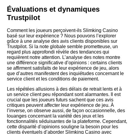
Évaluations et dynamiques
Trustpilot
Comment les joueurs perçoivent-ils Slimking Casino
basé sur leur expérience ? Nous pouvons l’explorer
grâce à une analyse des avis clients disponibles sur
Trustpilot. Si la note globale semble prometteuse, un
regard plus approfondi révèle des tendances qui
requièrent notre attention. L’analyse des notes montre
une différence significative d’opinions : certains clients
se affirment satisfaits de leur expérience de jeu, alors
que d’autres manifestent des inquiétudes concernant le
service client et les conditions de paiement.
Les répétées allusions à des délais de retrait lents et à
un service client peu répondant sont alarmantes. Il est
crucial que les joueurs futurs sachent que ces avis
critiques peuvent affecter leur expérience de jeu. À
l’inverse, on observe aussi, de façon occasionnelle, des
louanges concernant la variété des jeux et les
fonctionnalités séduisantes de la plateforme. Cependant,
cette disparité d’opinions souligne la besoin pour les
clients éventuels d’aborder Slimking Casino avec