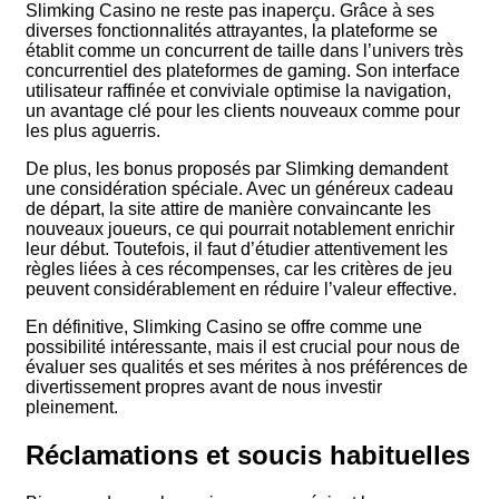
Slimking Casino ne reste pas inaperçu. Grâce à ses
diverses fonctionnalités attrayantes, la plateforme se
établit comme un concurrent de taille dans l’univers très
concurrentiel des plateformes de gaming. Son interface
utilisateur raffinée et conviviale optimise la navigation,
un avantage clé pour les clients nouveaux comme pour
les plus aguerris.
De plus, les bonus proposés par Slimking demandent
une considération spéciale. Avec un généreux cadeau
de départ, la site attire de manière convaincante les
nouveaux joueurs, ce qui pourrait notablement enrichir
leur début. Toutefois, il faut d’étudier attentivement les
règles liées à ces récompenses, car les critères de jeu
peuvent considérablement en réduire l’valeur effective.
En définitive, Slimking Casino se offre comme une
possibilité intéressante, mais il est crucial pour nous de
évaluer ses qualités et ses mérites à nos préférences de
divertissement propres avant de nous investir
pleinement.
Réclamations et soucis habituelles