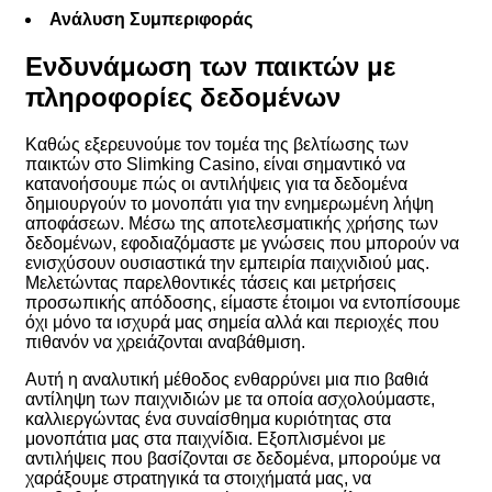
Ανάλυση Συμπεριφοράς
Ενδυνάμωση των παικτών με
πληροφορίες δεδομένων
Καθώς εξερευνούμε τον τομέα της βελτίωσης των
παικτών στο Slimking Casino, είναι σημαντικό να
κατανοήσουμε πώς οι αντιλήψεις για τα δεδομένα
δημιουργούν το μονοπάτι για την ενημερωμένη λήψη
αποφάσεων. Μέσω της αποτελεσματικής χρήσης των
δεδομένων, εφοδιαζόμαστε με γνώσεις που μπορούν να
ενισχύσουν ουσιαστικά την εμπειρία παιχνιδιού μας.
Μελετώντας παρελθοντικές τάσεις και μετρήσεις
προσωπικής απόδοσης, είμαστε έτοιμοι να εντοπίσουμε
όχι μόνο τα ισχυρά μας σημεία αλλά και περιοχές που
πιθανόν να χρειάζονται αναβάθμιση.
Αυτή η αναλυτική μέθοδος ενθαρρύνει μια πιο βαθιά
αντίληψη των παιχνιδιών με τα οποία ασχολούμαστε,
καλλιεργώντας ένα συναίσθημα κυριότητας στα
μονοπάτια μας στα παιχνίδια. Εξοπλισμένοι με
αντιλήψεις που βασίζονται σε δεδομένα, μπορούμε να
χαράξουμε στρατηγικά τα στοιχήματά μας, να