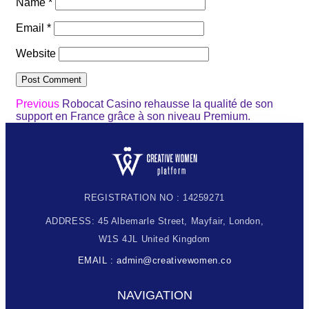
Name
*
Email
*
Website
Previous
Robocat Casino rehausse la qualité de son
support en France grâce à son niveau Premium.
REGISTRATION NO : 14259271
ADDRESS: 45 Albemarle Street, Mayfair, London,
W1S 4JL United Kingdom
EMAIL : admin@creativewomen.co
NAVIGATION