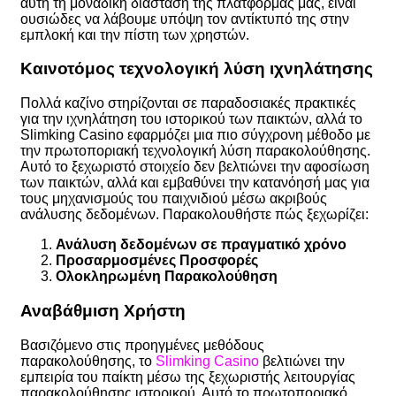
αυτή τη μοναδική διάσταση της πλατφόρμας μας, είναι
ουσιώδες να λάβουμε υπόψη τον αντίκτυπό της στην
εμπλοκή και την πίστη των χρηστών.
Καινοτόμος τεχνολογική λύση ιχνηλάτησης
Πολλά καζίνο στηρίζονται σε παραδοσιακές πρακτικές
για την ιχνηλάτηση του ιστορικού των παικτών, αλλά το
Slimking Casino εφαρμόζει μια πιο σύγχρονη μέθοδο με
την πρωτοποριακή τεχνολογική λύση παρακολούθησης.
Αυτό το ξεχωριστό στοιχείο δεν βελτιώνει την αφοσίωση
των παικτών, αλλά και εμβαθύνει την κατανόησή μας για
τους μηχανισμούς του παιχνιδιού μέσω ακριβούς
ανάλυσης δεδομένων. Παρακολουθήστε πώς ξεχωρίζει:
Ανάλυση δεδομένων σε πραγματικό χρόνο
Προσαρμοσμένες Προσφορές
Ολοκληρωμένη Παρακολούθηση
Αναβάθμιση Χρήστη
Βασιζόμενο στις προηγμένες μεθόδους
παρακολούθησης, το
Slimking Casino
βελτιώνει την
εμπειρία του παίκτη μέσω της ξεχωριστής λειτουργίας
παρακολούθησης ιστορικού. Αυτό το πρωτοποριακό