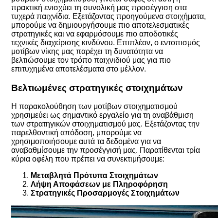
πρακτική ενισχύει τη συνολική μας προσέγγιση στα
τυχερά παιχνίδια. Εξετάζοντας προηγούμενα στοιχήματα,
μπορούμε να δημιουργήσουμε πιο αποτελεσματικές
στρατηγικές και να εφαρμόσουμε πιο αποδοτικές
τεχνικές διαχείρισης κινδύνου. Επιπλέον, ο εντοπισμός
μοτίβων νίκης μας παρέχει τη δυνατότητα να
βελτιώσουμε τον τρόπο παιχνιδιού μας για πιο
επιτυχημένα αποτελέσματα στο μέλλον.
Βελτιωμένες στρατηγικές στοιχημάτων
Η παρακολούθηση των μοτίβων στοιχηματισμού
χρησιμεύει ως σημαντικό εργαλείο για τη αναβάθμιση
των στρατηγικών στοιχηματισμού μας. Εξετάζοντας την
παρελθοντική απόδοση, μπορούμε να
χρησιμοποιήσουμε αυτά τα δεδομένα για να
αναβαθμίσουμε την προσέγγισή μας. Παρατίθενται τρία
κύρια οφέλη που πρέπει να συνεκτιμήσουμε:
Μεταβλητά Πρότυπα Στοιχημάτων
Λήψη Αποφάσεων με Πληροφόρηση
Στρατηγικές Προσαρμογές Στοιχημάτων