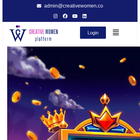
admin@creativewomen.co
Login