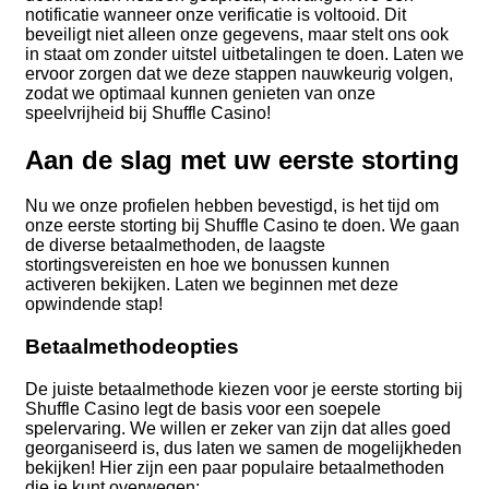
notificatie wanneer onze verificatie is voltooid. Dit
beveiligt niet alleen onze gegevens, maar stelt ons ook
in staat om zonder uitstel uitbetalingen te doen. Laten we
ervoor zorgen dat we deze stappen nauwkeurig volgen,
zodat we optimaal kunnen genieten van onze
speelvrijheid bij Shuffle Casino!
Aan de slag met uw eerste storting
Nu we onze profielen hebben bevestigd, is het tijd om
onze eerste storting bij Shuffle Casino te doen. We gaan
de diverse betaalmethoden, de laagste
stortingsvereisten en hoe we bonussen kunnen
activeren bekijken. Laten we beginnen met deze
opwindende stap!
Betaalmethodeopties
De juiste betaalmethode kiezen voor je eerste storting bij
Shuffle Casino legt de basis voor een soepele
spelervaring. We willen er zeker van zijn dat alles goed
georganiseerd is, dus laten we samen de mogelijkheden
bekijken! Hier zijn een paar populaire betaalmethoden
die je kunt overwegen: