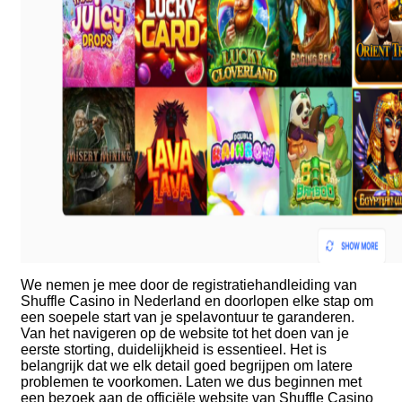
We nemen je mee door de registratiehandleiding van
Shuffle Casino in Nederland en doorlopen elke stap om
een soepele start van je spelavontuur te garanderen.
Van het navigeren op de website tot het doen van je
eerste storting, duidelijkheid is essentieel. Het is
belangrijk dat we elk detail goed begrijpen om latere
problemen te voorkomen. Laten we dus beginnen met
een bezoek aan de officiële website van Shuffle Casino