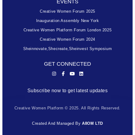
EVENTS
Creative Women Forum 2025
Inauguration Assembly New York
Creative Women Platform Forum London 2025
Creative Women Forum 2024
Sheinnovate,shecreate,sheinvest Symposium
GET CONNECTED
Subscribe now to get latest updates
Creative Women Platform © 2025. All Rights Reserved.
Created And Managed By
A8OM LTD