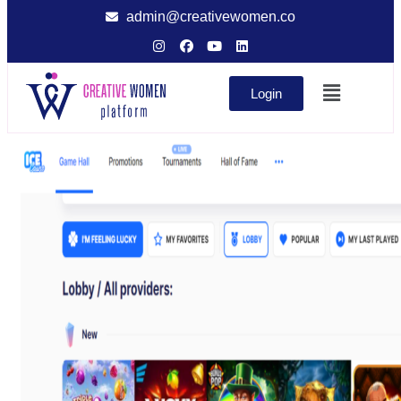
admin@creativewomen.co
Login