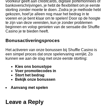
voorkeur geeft aan creditcards, digitale portemonnees of
bankoverschrijvingen, je hebt de flexibiliteit om je eerste
storting zonder moeite te doen. Zodra je je methode hebt
gekozen, hoef je alleen nog maar het bedrag in te
voeren en je bent klaar om te spelen! Door op de hoogte
te zijn van deze vereisten, kun je zonder problemen
beginnen en volop genieten van de sensatie die Shuffle
Casino je te bieden heeft.
Bonusactiveringsproces
Het activeren van onze bonussen bij Shuffle Casino is
een simpel proces dat onze spelervaring verrijkt. Zo
kunnen we aan de slag met onze eerste storting:
Kies ons bonustype
Voer promotiecodes in
Stort het bedrag
Bekijk onze bonussen
Aanvang met spelen
Leave a Reply