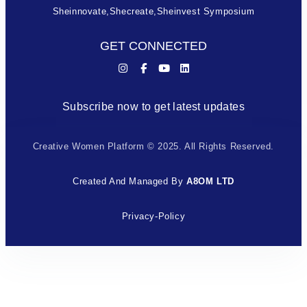
Sheinnovate,shecreate,sheinvest Symposium
GET CONNECTED
Subscribe now to get latest updates
Creative Women Platform © 2025. All Rights Reserved.
Created And Managed By
A8OM LTD
Privacy-Policy