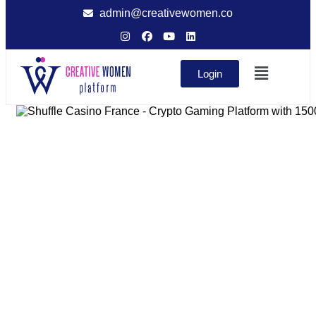
admin@creativewomen.co
Login