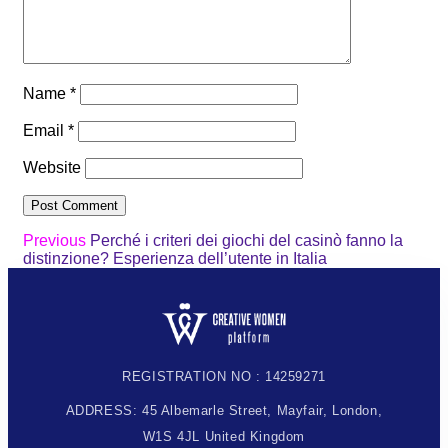
Name
*
Email
*
Website
Previous
Perché i criteri dei giochi del casinò fanno la
distinzione? Esperienza dell’utente in Italia
REGISTRATION NO : 14259271
ADDRESS: 45 Albemarle Street, Mayfair, London,
W1S 4JL United Kingdom