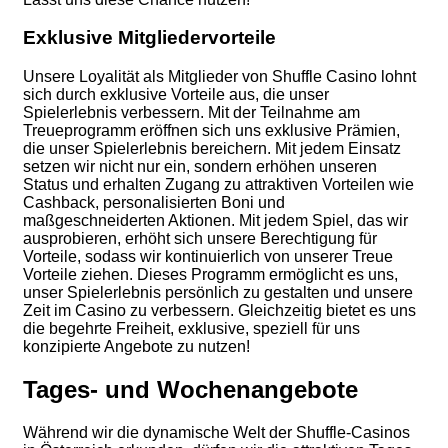
Exklusive Mitgliedervorteile
Unsere Loyalität als Mitglieder von Shuffle Casino lohnt
sich durch exklusive Vorteile aus, die unser
Spielerlebnis verbessern. Mit der Teilnahme am
Treueprogramm eröffnen sich uns exklusive Prämien,
die unser Spielerlebnis bereichern. Mit jedem Einsatz
setzen wir nicht nur ein, sondern erhöhen unseren
Status und erhalten Zugang zu attraktiven Vorteilen wie
Cashback, personalisierten Boni und
maßgeschneiderten Aktionen. Mit jedem Spiel, das wir
ausprobieren, erhöht sich unsere Berechtigung für
Vorteile, sodass wir kontinuierlich von unserer Treue
Vorteile ziehen. Dieses Programm ermöglicht es uns,
unser Spielerlebnis persönlich zu gestalten und unsere
Zeit im Casino zu verbessern. Gleichzeitig bietet es uns
die begehrte Freiheit, exklusive, speziell für uns
konzipierte Angebote zu nutzen!
Tages- und Wochenangebote
Während wir die dynamische Welt der Shuffle-Casinos