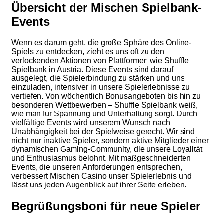
Übersicht der Mischen Spielbank-
Events
Wenn es darum geht, die große Sphäre des Online-
Spiels zu entdecken, zieht es uns oft zu den
verlockenden Aktionen von Plattformen wie Shuffle
Spielbank in Austria. Diese Events sind darauf
ausgelegt, die Spielerbindung zu stärken und uns
einzuladen, intensiver in unsere Spielerlebnisse zu
vertiefen. Von wöchentlich Bonusangeboten bis hin zu
besonderen Wettbewerben – Shuffle Spielbank weiß,
wie man für Spannung und Unterhaltung sorgt. Durch
vielfältige Events wird unserem Wunsch nach
Unabhängigkeit bei der Spielweise gerecht. Wir sind
nicht nur inaktive Spieler, sondern aktive Mitglieder einer
dynamischen Gaming-Community, die unsere Loyalität
und Enthusiasmus belohnt. Mit maßgeschneiderten
Events, die unseren Anforderungen entsprechen,
verbessert Mischen Casino unser Spielerlebnis und
lässt uns jeden Augenblick auf ihrer Seite erleben.
Begrüßungsboni für neue Spieler