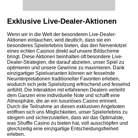
Exklusive Live-Dealer-Aktionen
Wenn wir in die Welt der besonderen Live-Dealer-
Aktionen eintauchen, wird deutlich, dass sie ein
besonderes Spielerlebnis bieten, das den Nervenkitzel
eines echten Casinos direkt auf unsere Bildschirme
bringt. Diese Aktionen beinhalten oft besondere Live-
Dealer-Strategien, die darauf abzielen, unser Spiel zu
optimieren und unsere Gewinne zu maximieren. Dank
einzigartiger Spielvarianten können wir fesselnde
Neuinterpretationen traditioneller Favoriten erleben,
wodurch sich jede Spielsitzung erfrischend und fesselnd
anfühlt. Die Interaktion mit erfahrenen Dealern verleiht
dem Ganzen eine individuelle Note und schafft eine
Atmosphäre, die an ein luxuriöses Casino erinnert.
Durch die Teilnahme an diesen exklusiven Angeboten
eröffnen sich uns Möglichkeiten, unser Spielerlebnis zu
steigern und sicherzustellen, dass wir das Optimalste,
was Shuffle Casino zu bieten hat, voll ausschöpfen und
gleichzeitig eine einzigartige Entscheidungsfreiheit
erleben.