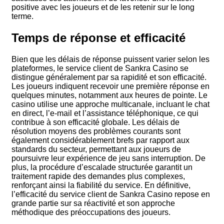
positive avec les joueurs et de les retenir sur le long
terme.
Temps de réponse et efficacité
Bien que les délais de réponse puissent varier selon les
plateformes, le service client de Sankra Casino se
distingue généralement par sa rapidité et son efficacité.
Les joueurs indiquent recevoir une première réponse en
quelques minutes, notamment aux heures de pointe. Le
casino utilise une approche multicanale, incluant le chat
en direct, l’e-mail et l’assistance téléphonique, ce qui
contribue à son efficacité globale. Les délais de
résolution moyens des problèmes courants sont
également considérablement brefs par rapport aux
standards du secteur, permettant aux joueurs de
poursuivre leur expérience de jeu sans interruption. De
plus, la procédure d’escalade structurée garantit un
traitement rapide des demandes plus complexes,
renforçant ainsi la fiabilité du service. En définitive,
l’efficacité du service client de Sankra Casino repose en
grande partie sur sa réactivité et son approche
méthodique des préoccupations des joueurs.