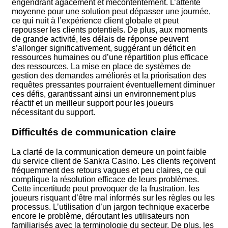
engendrant agacement et mécontentement. L’attente
moyenne pour une solution peut dépasser une journée,
ce qui nuit à l’expérience client globale et peut
repousser les clients potentiels. De plus, aux moments
de grande activité, les délais de réponse peuvent
s’allonger significativement, suggérant un déficit en
ressources humaines ou d’une répartition plus efficace
des ressources. La mise en place de systèmes de
gestion des demandes améliorés et la priorisation des
requêtes pressantes pourraient éventuellement diminuer
ces défis, garantissant ainsi un environnement plus
réactif et un meilleur support pour les joueurs
nécessitant du support.
Difficultés de communication claire
La clarté de la communication demeure un point faible
du service client de Sankra Casino. Les clients reçoivent
fréquemment des retours vagues et peu claires, ce qui
complique la résolution efficace de leurs problèmes.
Cette incertitude peut provoquer de la frustration, les
joueurs risquant d’être mal informés sur les règles ou les
processus. L’utilisation d’un jargon technique exacerbe
encore le problème, déroutant les utilisateurs non
familiarisés avec la terminologie du secteur. De plus, les