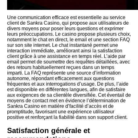
Une communication efficace est essentielle au service
client de Sankra Casino, qui propose aux utilisateurs de
divers moyens pour poser leurs questions et exprimer
leurs préoccupations. Le casino propose plusieurs choix,
notamment le chat en direct, le email et une section FAQ
sur son site internet. Le chat instantané permet une
interaction immédiate, améliorant ainsi la satisfaction
client grâce à une assistance en temps réel. L’aide par
email permet de soumettre des requêtes détaillées, avec
des retours habituellement reçues dans un temps
imparti. La FAQ représente une source d’information
autonome, répondant efficacement aux questions
fréquentes et aux interrogations d’usage. De plus, l’aide
est disponible en différentes langues, afin de satisfaire
aux exigences de sa clientèle diversifiée. Cet éventail de
moyens de contact met en évidence l’détermination de
Sankra Casino en matière d’facilité d’accès et de
promptitude, favorisant une expérience utilisateur
positive et renforçant la fiabilité dans son support client.
Satisfaction générale et