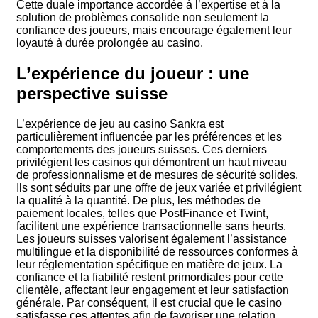
Cette duale importance accordée à l’expertise et à la
solution de problèmes consolide non seulement la
confiance des joueurs, mais encourage également leur
loyauté à durée prolongée au casino.
L’expérience du joueur : une
perspective suisse
L’expérience de jeu au casino Sankra est
particulièrement influencée par les préférences et les
comportements des joueurs suisses. Ces derniers
privilégient les casinos qui démontrent un haut niveau
de professionnalisme et de mesures de sécurité solides.
Ils sont séduits par une offre de jeux variée et privilégient
la qualité à la quantité. De plus, les méthodes de
paiement locales, telles que PostFinance et Twint,
facilitent une expérience transactionnelle sans heurts.
Les joueurs suisses valorisent également l’assistance
multilingue et la disponibilité de ressources conformes à
leur réglementation spécifique en matière de jeux. La
confiance et la fiabilité restent primordiales pour cette
clientèle, affectant leur engagement et leur satisfaction
générale. Par conséquent, il est crucial que le casino
satisfasse ces attentes afin de favoriser une relation