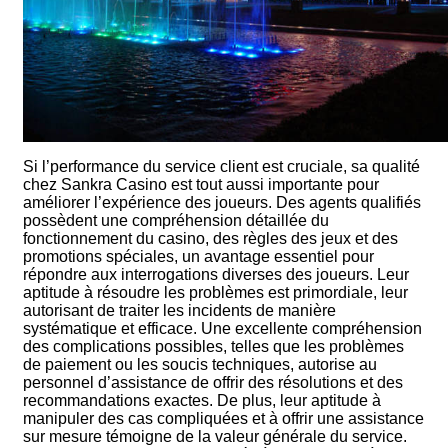
Si l’performance du service client est cruciale, sa qualité
chez Sankra Casino est tout aussi importante pour
améliorer l’expérience des joueurs. Des agents qualifiés
possèdent une compréhension détaillée du
fonctionnement du casino, des règles des jeux et des
promotions spéciales, un avantage essentiel pour
répondre aux interrogations diverses des joueurs. Leur
aptitude à résoudre les problèmes est primordiale, leur
autorisant de traiter les incidents de manière
systématique et efficace. Une excellente compréhension
des complications possibles, telles que les problèmes
de paiement ou les soucis techniques, autorise au
personnel d’assistance de offrir des résolutions et des
recommandations exactes. De plus, leur aptitude à
manipuler des cas compliquées et à offrir une assistance
sur mesure témoigne de la valeur générale du service.