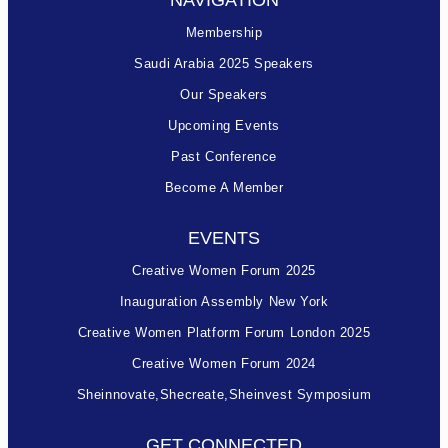
NAVIGATION
Membership
Saudi Arabia 2025 Speakers
Our Speakers
Upcoming Events
Past Conference
Become A Member
EVENTS
Creative Women Forum 2025
Inauguration Assembly New York
Creative Women Platform Forum London 2025
Creative Women Forum 2024
Sheinnovate,shecreate,sheinvest Symposium
GET CONNECTED