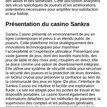
des atouts et des faiblesses. Cette discussion analysera
des vécus spécifiques de joueurs et les améliorations
potentielles nécessaires pour amplifier leur satisfaction
et leur fidélité.
Présentation du casino Sankra
Sankra Casino présente un environnement de jeu en
ligne contemporain et prévu à un étendu public de
joueurs. Cette plateforme inclut stratégiquement des
innovations technologiques pour maximiser
l’accessibilité et l’expérience utilisateur. Présentant une
vaste gamme de jeux, dont des bandits manchots, des
jeux de table et des choix avec croupiers en direct, elle
se place comme une option de divertissement intégrale.
Elle utilise une système de sécurité solide pour sécuriser
la sécurité des joueurs et la protection de leurs données,
un facteur crucial pour préserver la confiance au sein de
la communauté des jeux en ligne. De plus, l’interface de
Sankra Casino est intuitive et facilite une exploration
fluide. Le site est adapté pour les postes de travail et les
dispositifs portables. Le casino fournit également des
informations détaillées sur les méthodes de paiement, la
supervision des comptes et les politiques générales,