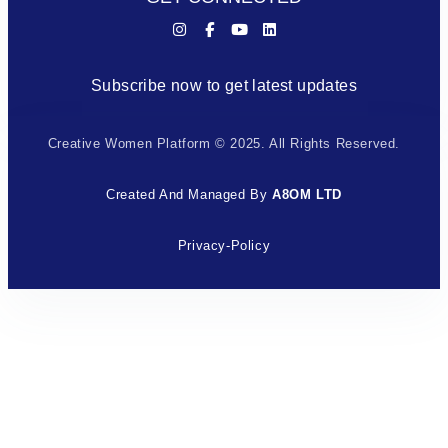
Subscribe now to get latest updates
Creative Women Platform © 2025. All Rights Reserved.
Created And Managed By
A8OM LTD
Privacy-Policy