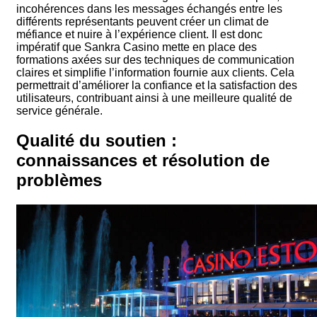
incohérences dans les messages échangés entre les
différents représentants peuvent créer un climat de
méfiance et nuire à l’expérience client. Il est donc
impératif que Sankra Casino mette en place des
formations axées sur des techniques de communication
claires et simplifie l’information fournie aux clients. Cela
permettrait d’améliorer la confiance et la satisfaction des
utilisateurs, contribuant ainsi à une meilleure qualité de
service générale.
Qualité du soutien :
connaissances et résolution de
problèmes