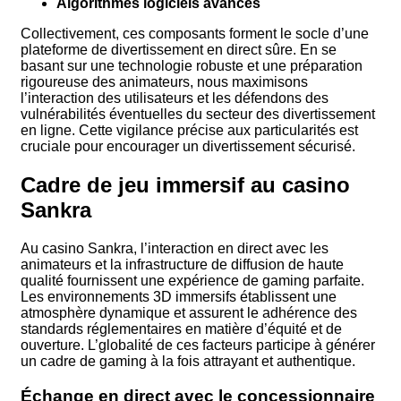
Algorithmes logiciels avancés
Collectivement, ces composants forment le socle d’une
plateforme de divertissement en direct sûre. En se
basant sur une technologie robuste et une préparation
rigoureuse des animateurs, nous maximisons
l’interaction des utilisateurs et les défendons des
vulnérabilités éventuelles du secteur des divertissement
en ligne. Cette vigilance précise aux particularités est
cruciale pour encourager un divertissement sécurisé.
Cadre de jeu immersif au casino
Sankra
Au casino Sankra, l’interaction en direct avec les
animateurs et la infrastructure de diffusion de haute
qualité fournissent une expérience de gaming parfaite.
Les environnements 3D immersifs établissent une
atmosphère dynamique et assurent le adhérence des
standards réglementaires en matière d’équité et de
ouverture. L’globalité de ces facteurs participe à générer
un cadre de gaming à la fois attrayant et authentique.
Échange en direct avec le concessionnaire