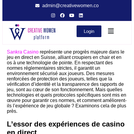
admin@creativewomen.co
Login
Sankra Casino
représente une progrès majeure dans le
jeu en direct en Suisse, alliant croupiers en chair et en
os à une technologie de pointe. En respectant des
normes réglementaires strictes, il garantit un
environnement sécurisé aux joueurs. Des mesures
renforcées de protection des joueurs, telles que la
vérification d’identité et la transparence des rapports de
jeu, sont au cœur de son fonctionnement. Mais quelles
technologies et quels protocoles spécifiques sont mis en
œuvre pour garantir ces normes, et comment améliorent-
ils l’expérience de jeu globale ? Examinons cela de plus
près.
L’essor des expériences de casino
en direct