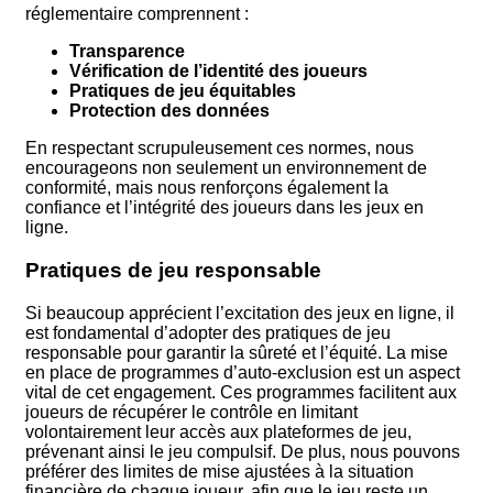
réglementaire comprennent :
Transparence
Vérification de l’identité des joueurs
Pratiques de jeu équitables
Protection des données
En respectant scrupuleusement ces normes, nous
encourageons non seulement un environnement de
conformité, mais nous renforçons également la
confiance et l’intégrité des joueurs dans les jeux en
ligne.
Pratiques de jeu responsable
Si beaucoup apprécient l’excitation des jeux en ligne, il
est fondamental d’adopter des pratiques de jeu
responsable pour garantir la sûreté et l’équité. La mise
en place de programmes d’auto-exclusion est un aspect
vital de cet engagement. Ces programmes facilitent aux
joueurs de récupérer le contrôle en limitant
volontairement leur accès aux plateformes de jeu,
prévenant ainsi le jeu compulsif. De plus, nous pouvons
préférer des limites de mise ajustées à la situation
financière de chaque joueur, afin que le jeu reste un