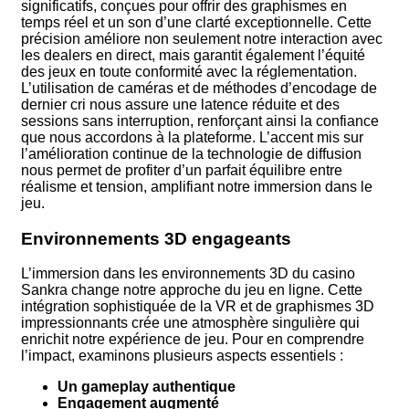
significatifs, conçues pour offrir des graphismes en
temps réel et un son d’une clarté exceptionnelle. Cette
précision améliore non seulement notre interaction avec
les dealers en direct, mais garantit également l’équité
des jeux en toute conformité avec la réglementation.
L’utilisation de caméras et de méthodes d’encodage de
dernier cri nous assure une latence réduite et des
sessions sans interruption, renforçant ainsi la confiance
que nous accordons à la plateforme. L’accent mis sur
l’amélioration continue de la technologie de diffusion
nous permet de profiter d’un parfait équilibre entre
réalisme et tension, amplifiant notre immersion dans le
jeu.
Environnements 3D engageants
L’immersion dans les environnements 3D du casino
Sankra change notre approche du jeu en ligne. Cette
intégration sophistiquée de la VR et de graphismes 3D
impressionnants crée une atmosphère singulière qui
enrichit notre expérience de jeu. Pour en comprendre
l’impact, examinons plusieurs aspects essentiels :
Un gameplay authentique
Engagement augmenté