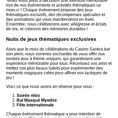
Tenez-vous prêts à découvrir une aventure mémorable
lors de nos événements et activités thématiques ce
mois-ci ! Chaque événement propose des jeux
thématiques exclusifs, des récompenses spéciales et
des animations qui vous maintiendront en éveil.
Ensemble, nous célébrerons avec allégresse et éclats
de rire, et créerons des mémoires durables !
Nuits de jeux thématiques exclusives
Alors que le mois de célébrations du Casino Sankra bat
son plein, nous sommes enchantés de vous offrir nos
soirées jeux à thème uniques, qui garantissent une
expérience mémorable pour tous. Réunissez vos amis et
mettez vos plus beaux habits pour expérimenter des
moments magiques créés pour affiner vos tactiques de
jeu !
Voici ce que nous avons en réserve pour vous :
Soirée rétro
Bal Masqué Mystère
Fête internationale
Chaque événement thématique a pour intention de