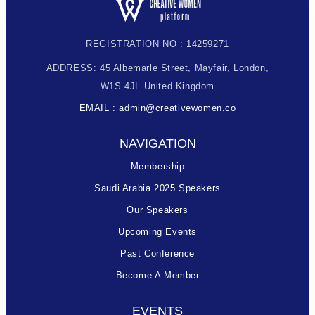
REGISTRATION NO : 14259271
ADDRESS: 45 Albemarle Street, Mayfair, London,
W1S 4JL United Kingdom
EMAIL : admin@creativewomen.co
NAVIGATION
Membership
Saudi Arabia 2025 Speakers
Our Speakers
Upcoming Events
Past Conference
Become A Member
EVENTS