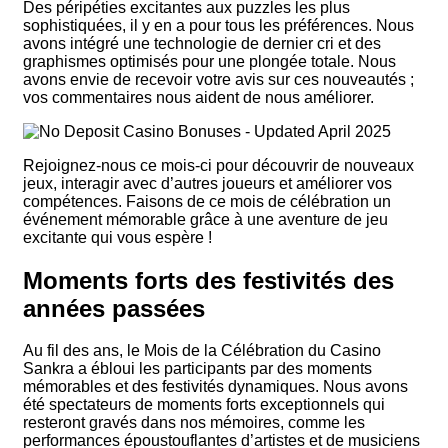
Des péripéties excitantes aux puzzles les plus
sophistiquées, il y en a pour tous les préférences. Nous
avons intégré une technologie de dernier cri et des
graphismes optimisés pour une plongée totale. Nous
avons envie de recevoir votre avis sur ces nouveautés ;
vos commentaires nous aident de nous améliorer.
Rejoignez-nous ce mois-ci pour découvrir de nouveaux
jeux, interagir avec d’autres joueurs et améliorer vos
compétences. Faisons de ce mois de célébration un
événement mémorable grâce à une aventure de jeu
excitante qui vous espère !
Moments forts des festivités des
années passées
Au fil des ans, le Mois de la Célébration du Casino
Sankra a ébloui les participants par des moments
mémorables et des festivités dynamiques. Nous avons
été spectateurs de moments forts exceptionnels qui
resteront gravés dans nos mémoires, comme les
performances époustouflantes d’artistes et de musiciens