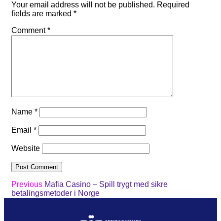
Your email address will not be published.
Required
fields are marked
*
Comment
*
Name
*
Email
*
Website
Previous
Mafia Casino – Spill trygt med sikre
betalingsmetoder i Norge