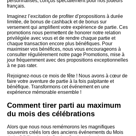
personnalisés, conçus spécialement pour nos joueurs
français.
Imaginez l’excitation de profiter d’propositions à durée
limitée, de bonus de cashback et de bonus sur
versement qui amplifient votre expérience de partie. Ces
promotions nous permettent de honorer notre relation
privilégiée avec vous et de rendre chaque partie et
chaque transaction encore plus bénéfiques. Pour
maximiser vos bénéfices, nous vous encourageons à
consulter régulièrement notre page Promotions, mise à
jour fréquemment avec des propositions exceptionnelles
à ne pas rater.
Rejoignez-nous ce mois de fête ! Nous avons à cœur de
faire votre aventure de partie à la fois palpitante et
bénéfique. Transformons cet événement en une
expérience mémorable ensemble !
Comment tirer parti au maximum
du mois des célébrations
Alors que nous nous remémorons les magnifiques
souvenirs créés lors des anciens événements du Mois