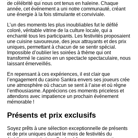
de célébrité qui nous ont tenus en haleine. Chaque
année, cet événement a uni notre communauté, créant
une énergie à la fois stimulante et conviviale.
L’un des moments les plus inoubliables fut le défilé
coloré, véritable vitrine de la culture locale, qui a
enchanté tous les participants. Les festivités proposaient
une cuisine savoureuse, des jeux attrayants et des prix
uniques, permettant à chacun de se sentir spécial.
Impossible d’oublier les soirées à thème qui ont
transformé le casino en un spectacle spectaculaire, nous
laissant émerveillés.
En repensant à ces expériences, il est clair que
l’engagement du casino Sankra envers ses joueurs crée
une atmosphère où chacun se sent à l’aise et où règne
l’enthousiasme. Apprécions ces moments priceless et
attendons avec impatience un prochain événement
mémorable !
Présents et prix exclusifs
Soyez prêts à une sélection exceptionnelle de présents
et de prix uniques durant le mois de festivités du