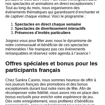
nos spectacles et animations en direct exceptionnels !
Tout au long du mois, nous organiserons des
événements thématiques qui garantissent d’enchanter et
de captiver chaque visiteur. Voici le programme :
Spectacles en direct chaque semaine
Spectacles de divertissement interactifs
Présences d’invités particuliers
Joignez-vous pour fêter avec nous le dynamisme de
notre communauté et bénéficier de ces spectacles
mémorables ! Ne manquez pas ces événements
remarquables et réservez votre agenda à l’avance !
Offres spéciales et bonus pour les
participants français
Chez Sankra Casino, nous sommes heureux de offrir à
nos joueurs français des promotions et des bonus
exceptionnels durant tout notre mois de fête. Afin de
récompenser votre fidélité, nous avons mis en place des
bonus exclusifs pour enrichir votre expérience de jeu.
Dès votre enregistrement, vous profiterez d’bénéfices