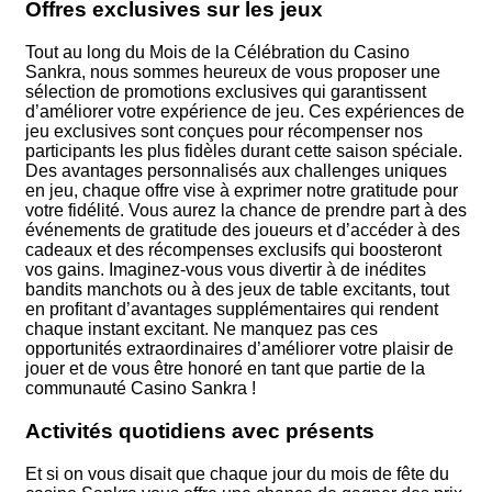
Offres exclusives sur les jeux
Tout au long du Mois de la Célébration du Casino
Sankra, nous sommes heureux de vous proposer une
sélection de promotions exclusives qui garantissent
d’améliorer votre expérience de jeu. Ces expériences de
jeu exclusives sont conçues pour récompenser nos
participants les plus fidèles durant cette saison spéciale.
Des avantages personnalisés aux challenges uniques
en jeu, chaque offre vise à exprimer notre gratitude pour
votre fidélité. Vous aurez la chance de prendre part à des
événements de gratitude des joueurs et d’accéder à des
cadeaux et des récompenses exclusifs qui boosteront
vos gains. Imaginez-vous vous divertir à de inédites
bandits manchots ou à des jeux de table excitants, tout
en profitant d’avantages supplémentaires qui rendent
chaque instant excitant. Ne manquez pas ces
opportunités extraordinaires d’améliorer votre plaisir de
jouer et de vous être honoré en tant que partie de la
communauté Casino Sankra !
Activités quotidiens avec présents
Et si on vous disait que chaque jour du mois de fête du