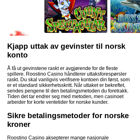
Kjapp uttak av gevinster til norsk
konto
Å få ut gevinstene raskt er avgjørende for de fleste
spillere. Roostino Casino håndterer uttaksforespørsler
raskt. Du skal vanligvis verifisere kontoen din først, som
er et standard sikkerhetsskritt. Når uttaket er bekreftet,
sendes pengene til den betalingsmetoden du foretrakk.
Tiden det tar endrer seg med metoden, men casinoet
arbeider for korte ventetider for norske kunder.
Sikre betalingsmetoder for norske
kroner
Roostino Casino aksepterer mange nasjonale