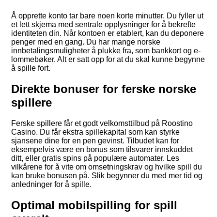
Å opprette konto tar bare noen korte minutter. Du fyller ut
et lett skjema med sentrale opplysninger for å bekrefte
identiteten din. Når kontoen er etablert, kan du deponere
penger med en gang. Du har mange norske
innbetalingsmuligheter å plukke fra, som bankkort og e-
lommebøker. Alt er satt opp for at du skal kunne begynne
å spille fort.
Direkte bonuser for ferske norske
spillere
Ferske spillere får et godt velkomsttilbud på Roostino
Casino. Du får ekstra spillekapital som kan styrke
sjansene dine for en pen gevinst. Tilbudet kan for
eksempelvis være en bonus som tilsvarer innskuddet
ditt, eller gratis spins på populære automater. Les
vilkårene for å vite om omsetningskrav og hvilke spill du
kan bruke bonusen på. Slik begynner du med mer tid og
anledninger for å spille.
Optimal mobilspilling for spill