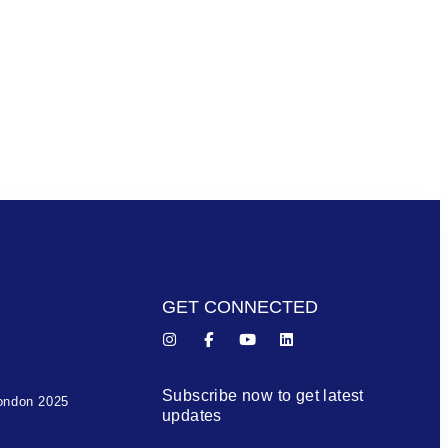
GET CONNECTED
Subscribe now to get latest
ondon 2025
updates