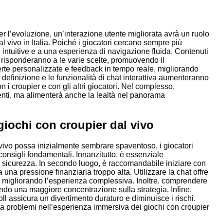
r l’evoluzione, un’interazione utente migliorata avrà un ruolo
l vivo in Italia. Poiché i giocatori cercano sempre più
n intuitive e a una esperienza di navigazione fluida. Contenuti
, risponderanno a le varie scelte, promuovendo il
fferte personalizzate e feedback in tempo reale, migliorando
 definizione e le funzionalità di chat interattiva aumenteranno
 i croupier e con gli altri giocatori. Nel complesso,
tenti, ma alimenterà anche la lealtà nel panorama
giochi con croupier dal vivo
ivo possa inizialmente sembrare spaventoso, i giocatori
onsigli fondamentali. Innanzitutto, è essenziale
a sicurezza. In secondo luogo, è raccomandabile iniziare con
a una pressione finanziaria troppo alta. Utilizzare la chat offre
ori, migliorando l’esperienza complessiva. Inoltre, comprendere
ttendo una maggiore concentrazione sulla strategia. Infine,
l assicura un divertimento duraturo e diminuisce i rischi.
a problemi nell’esperienza immersiva dei giochi con croupier