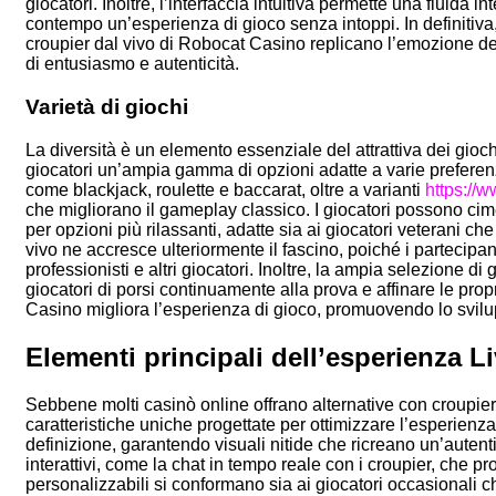
giocatori. Inoltre, l’interfaccia intuitiva permette una fluid
contempo un’esperienza di gioco senza intoppi. In definitiva, 
croupier dal vivo di Robocat Casino replicano l’emozione del
di entusiasmo e autenticità.
Varietà di giochi
La diversità è un elemento essenziale del attrattiva dei gioc
giocatori un’ampia gamma di opzioni adatte a varie preferenze
come blackjack, roulette e baccarat, oltre a varianti
https://
che migliorano il gameplay classico. I giocatori possono cime
per opzioni più rilassanti, adatte sia ai giocatori veterani che
vivo ne accresce ulteriormente il fascino, poiché i partecipa
professionisti e altri giocatori. Inoltre, la ampia selezione 
giocatori di porsi continuamente alla prova e affinare le prop
Casino migliora l’esperienza di gioco, promuovendo lo svilup
Elementi principali dell’esperienza L
Sebbene molti casinò online offrano alternative con croupier
caratteristiche uniche progettate per ottimizzare l’esperienza 
definizione, garantendo visuali nitide che ricreano un’autent
interattivi, come la chat in tempo reale con i croupier, che pr
personalizzabili si conformano sia ai giocatori occasionali c