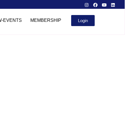
W-EVENTS
MEMBERSHIP
Login