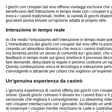
I giochi con croupier dal vivo offrono vantaggi esclusivi che 
beneficiano dell’interazione in tempo reale con i croupier e 
evoca i casinò tradizionali. Inoltre, la varietà di giochi disp
giocatore possa trovare un’opzione adatta al proprio stile.
Interazione in tempo reale
In che modo l’entusiasmo dell’interazione in tempo reale pot
L’immediatezza dei giochi con croupier dal vivo offre la possi
creando un’atmosfera dinamica che evoca i casinò tradiziona
ma fomenta anche un senso di comunità tra i giocatori, che v
feedback in tempo reale sul gioco snellisce il processo decisi
fare domande, delucidare le regole e persino costruire un rap
Questa combinazione unica di tecnologia e interazione person
coinvolgente e attraente per coloro che vogliono un’esperienz
Un’genuina esperienza da casinò
L’genuina esperienza di casinò offerta dai giochi con croupie
online. Questi giochi colmano il divario tra i casinò fisici e i
sensoriale che migliora il coinvolgimento. Lo streaming vide
veri croupier interfacciano con i giocatori, facilitando un am
di osservare i croupier mentre mischiano le carte e controll