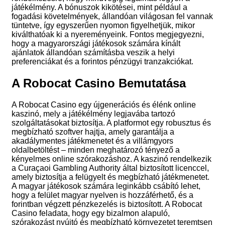
játékélmény. A bónuszok kikötései, mint például a
fogadási követelmények, állandóan világosan fel vannak
tüntetve, így egyszerűen nyomon figyelhetjük, mikor
kiválthatóak ki a nyereményeink. Fontos megjegyezni,
hogy a magyarországi játékosok számára kínált
ajánlatok állandóan számításba veszik a helyi
preferenciákat és a forintos pénzügyi tranzakciókat.
A Robocat Casino Bemutatása
A Robocat Casino egy újgenerációs és élénk online
kaszinó, mely a játékélmény legjavába tartozó
szolgáltatásokat biztosítja. A platformot egy robusztus és
megbízható szoftver hajtja, amely garantálja a
akadálymentes játékmenetet és a villámgyors
oldalbetöltést – minden meghatározó tényező a
kényelmes online szórakozáshoz. A kaszinó rendelkezik
a Curaçaoi Gambling Authority által biztosított licenccel,
amely biztosítja a felügyelt és megbízható játékmenetet.
A magyar játékosok számára leginkább csábító lehet,
hogy a felület magyar nyelven is hozzáférhető, és a
forintban végzett pénzkezelés is biztosított. A Robocat
Casino feladata, hogy egy bizalmon alapuló,
szórakozást nyújtó és megbízható környezetet teremtsen