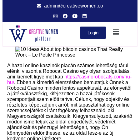
admin@creativewomen.co
Login
A hazai online kaszinók piacán számos lehetőség tárul
elénk, viszont a Robocat Casino egy olyan szolgáltatás,
ami kiemelt figyelmet kap
https://casinorobocats.com/hu-
hu/
. Ebben a kimerítő elemzésben bemutatjuk Önnek a
Robocat Casino minden fontos aspektusát, az előnyeitől
a játékválasztékig, kifejezetten a hazai játékosok
szempontjait szem előtt tartva. Célunk, hogy objektív és
részletes képet adjunk arról, mit tapasztalhat egy online
szerencsejátékok iránt fogékony felhasználó, aki
Magyarországról csatlakozik. Kiegyensúlyozott, szakértő
módon ismertetjük az oldal engedélyét, védelmét,
ajándékait és pénzügyi lehetőségeit, hogy Ön
könnyedén eldönthesse, ez az oldal lesz-e az új
kedvenc online játéktere.