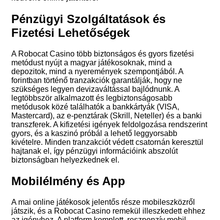
Pénzügyi Szolgáltatások és
Fizetési Lehetőségek
A Robocat Casino több biztonságos és gyors fizetési
metódust nyújt a magyar játékosoknak, mind a
depozitok, mind a nyeremények szempontjából. A
forintban történő tranzakciók garantálják, hogy ne
szükséges legyen devizaváltással bajlódnunk. A
legtöbbször alkalmazott és legbiztonságosabb
metódusok közé találhatók a bankkártyák (VISA,
Mastercard), az e-penztárak (Skrill, Neteller) és a banki
transzferek. A kifizetési igények feldolgozása rendszerint
gyors, és a kaszinó próbál a lehető leggyorsabb
kivételre. Minden tranzakciót védett csatornán keresztül
hajtanak el, így pénzügyi információink abszolút
biztonságban helyezkednek el.
Mobilélmény és App
A mai online játékosok jelentős része mobileszközről
játszik, és a Robocat Casino remekül illeszkedett ehhez
az igényhez. A platform komplett, reszponzív mobil