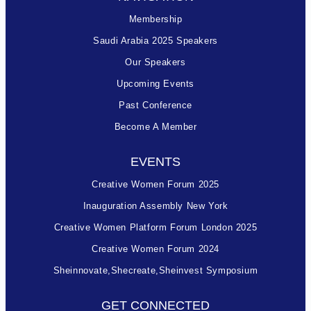
Membership
Saudi Arabia 2025 Speakers
Our Speakers
Upcoming Events
Past Conference
Become A Member
EVENTS
Creative Women Forum 2025
Inauguration Assembly New York
Creative Women Platform Forum London 2025
Creative Women Forum 2024
Sheinnovate,shecreate,sheinvest Symposium
GET CONNECTED