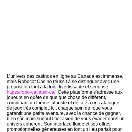
L’univers des casinos en ligne au Canada est immense,
mais Robocat Casino réussit à se distinguer avec une
proposition tout à la fois divertissante et sérieuse
https://robo-cat.eu/fr-ca/
. Cette plateforme s’adresse aux
joueurs en quête de quelque chose de différent,
combinant un thème futuriste et décalé à un catalogue
de jeux très complet. Ici, chaque spin de roue vous
garantit une petite aventure, avec la chance de gagner,
bien sûr, mais surtout l’occasion de vous évader dans un
univers cohérent. Son interface fluide et ses offres
promotionnelles généreuses en font un lieu parfait pour