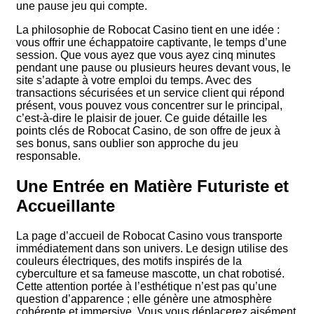
une pause jeu qui compte.
La philosophie de Robocat Casino tient en une idée :
vous offrir une échappatoire captivante, le temps d’une
session. Que vous ayez que vous ayez cinq minutes
pendant une pause ou plusieurs heures devant vous, le
site s’adapte à votre emploi du temps. Avec des
transactions sécurisées et un service client qui répond
présent, vous pouvez vous concentrer sur le principal,
c’est-à-dire le plaisir de jouer. Ce guide détaille les
points clés de Robocat Casino, de son offre de jeux à
ses bonus, sans oublier son approche du jeu
responsable.
Une Entrée en Matière Futuriste et
Accueillante
La page d’accueil de Robocat Casino vous transporte
immédiatement dans son univers. Le design utilise des
couleurs électriques, des motifs inspirés de la
cyberculture et sa fameuse mascotte, un chat robotisé.
Cette attention portée à l’esthétique n’est pas qu’une
question d’apparence ; elle génère une atmosphère
cohérente et immersive. Vous vous déplacerez aisément