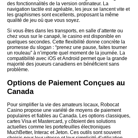
des fonctionnalités de la version ordinateur. La
navigation tactile est agréable, les jeux se lancent vite et
les graphismes sont excellents, proposant la même
qualité de jeu où que vous soyez.
Si vous êtes dans les transports, en salle d’attente ou
chez vous sur le canapé, le casino est disponible en
quelques secondes. Cette flexibilité donne concrète la
promesse du slogan : “prenez une pause, faites tourner
un rouleau” à n’importe quel moment de la journée. La
compatibilité avec iOS et Android permet que la grande
majorité des joueurs canadiens en bénéficient sans
problème.
Options de Paiement Conçues au
Canada
Pour simplifier la vie des amateurs locaux, Robocat
Casino propose une variété de moyens de paiement
populaires et fiables au Canada. Les options classiques,
cartes Visa et Mastercard, y côtoient des solutions
actuelles comme les portefeuilles électroniques
MuchBetter, Interac et Jeton. Ces outils sont souvent
choisis pour leur vitesse et leur simplicité d’utilisation.