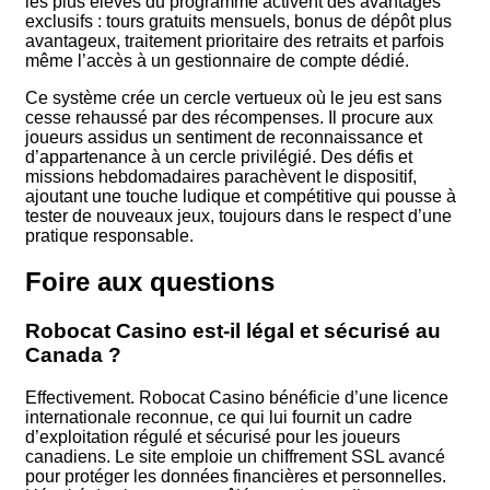
les plus élevés du programme activent des avantages
exclusifs : tours gratuits mensuels, bonus de dépôt plus
avantageux, traitement prioritaire des retraits et parfois
même l’accès à un gestionnaire de compte dédié.
Ce système crée un cercle vertueux où le jeu est sans
cesse rehaussé par des récompenses. Il procure aux
joueurs assidus un sentiment de reconnaissance et
d’appartenance à un cercle privilégié. Des défis et
missions hebdomadaires parachèvent le dispositif,
ajoutant une touche ludique et compétitive qui pousse à
tester de nouveaux jeux, toujours dans le respect d’une
pratique responsable.
Foire aux questions
Robocat Casino est-il légal et sécurisé au
Canada ?
Effectivement. Robocat Casino bénéficie d’une licence
internationale reconnue, ce qui lui fournit un cadre
d’exploitation régulé et sécurisé pour les joueurs
canadiens. Le site emploie un chiffrement SSL avancé
pour protéger les données financières et personnelles.