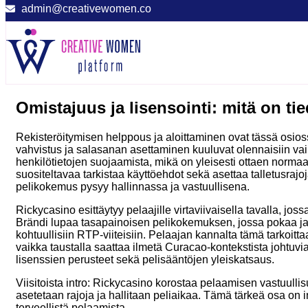
admin@creativewomen.co
Omistajuus ja lisensointi: mitä on ti
Rekisteröitymisen helppous ja aloittaminen ovat tässä osioss
vahvistus ja salasanan asettaminen kuuluvat olennaisiin vaih
henkilötietojen suojaamista, mikä on yleisesti ottaen norma
suositeltavaa tarkistaa käyttöehdot sekä asettaa talletusrajo
pelikokemus pysyy hallinnassa ja vastuullisena.
Rickycasino esittäytyy pelaajille virtaviivaisella tavalla, j
Brändi lupaa tasapainoisen pelikokemuksen, jossa pokaa ja
kohtuullisiin RTP-viiteisiin. Pelaajan kannalta tämä tarkoit
vaikka taustalla saattaa ilmetä Curacao-kontekstista johtuv
lisenssien perusteet sekä pelisääntöjen yleiskatsaus.
Viisitoista intro: Rickycasino korostaa pelaamisen vastuullis
asetetaan rajoja ja hallitaan peliaikaa. Tämä tärkeä osa on 
terveellistä pelaamista.