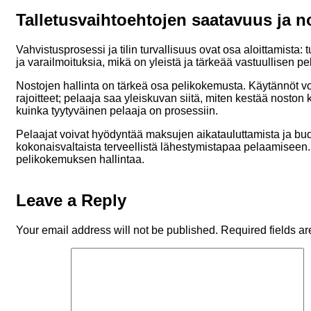
Talletusvaihtoehtojen saatavuus ja 
Vahvistusprosessi ja tilin turvallisuus ovat osa aloittamista
ja varailmoituksia, mikä on yleistä ja tärkeää vastuullisen 
Nostojen hallinta on tärkeä osa pelikokemusta. Käytännöt vo
rajoitteet; pelaaja saa yleiskuvan siitä, miten kestää noston 
kuinka tyytyväinen pelaaja on prosessiin.
Pelaajat voivat hyödyntää maksujen aikatauluttamista ja bu
kokonaisvaltaista terveellistä lähestymistapaa pelaamiseen.
pelikokemuksen hallintaa.
Leave a Reply
Your email address will not be published.
Required fields a