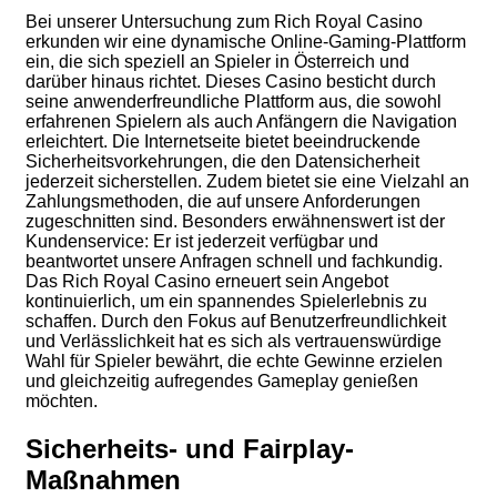
Bei unserer Untersuchung zum Rich Royal Casino
erkunden wir eine dynamische Online-Gaming-Plattform
ein, die sich speziell an Spieler in Österreich und
darüber hinaus richtet. Dieses Casino besticht durch
seine anwenderfreundliche Plattform aus, die sowohl
erfahrenen Spielern als auch Anfängern die Navigation
erleichtert. Die Internetseite bietet beeindruckende
Sicherheitsvorkehrungen, die den Datensicherheit
jederzeit sicherstellen. Zudem bietet sie eine Vielzahl an
Zahlungsmethoden, die auf unsere Anforderungen
zugeschnitten sind. Besonders erwähnenswert ist der
Kundenservice: Er ist jederzeit verfügbar und
beantwortet unsere Anfragen schnell und fachkundig.
Das Rich Royal Casino erneuert sein Angebot
kontinuierlich, um ein spannendes Spielerlebnis zu
schaffen. Durch den Fokus auf Benutzerfreundlichkeit
und Verlässlichkeit hat es sich als vertrauenswürdige
Wahl für Spieler bewährt, die echte Gewinne erzielen
und gleichzeitig aufregendes Gameplay genießen
möchten.
Sicherheits- und Fairplay-
Maßnahmen