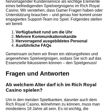
hervorragender Kundenservice als wichtige Elemente
eines befriedigenden Spielvergnügens im Rich Royal
Casino. Wir verstehen, dass Gamer Fragen haben oder
Unterstützung brauchen – und genau hier kommt unser
engagiertes Support-Team ins Spiel. Folgendes stellen
wir bereit:
Verfügbarkeit rund um die Uhr
Mehrere Kommunikationskanäle
Hervorragend ausgebildetes Personal
Ausführliche FAQs
Gemeinsam sichern wir Ihnen ein störungsfreies und
angenehmes Spielvergnügen, sodass Sie sich auf das
Essenzielle fokussieren können – den Spielgenuss!
Fragen und Antworten
Ab welchem Alter darf ich im Rich Royal
Casino spielen?
Um in den meisten Spielbanken, darunter auch dem
Rich Royal Casino, teilnehmen zu können, muss man
mindestens 18 Jahre alt sein. Es ist wichtig, die