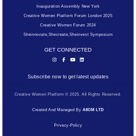
Inauguration Assembly New York
Creative Women Platform Forum London 2025
Creative Women Forum 2024
Sheinnovate,shecreate,sheinvest Symposium
GET CONNECTED
Subscribe now to get latest updates
Creative Women Platform © 2025. All Rights Reserved.
Created And Managed By
A8OM LTD
Privacy-Policy