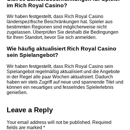
im Rich Royal Casino?
Wir haben festgestellt, dass Rich Royal Casino
länderspezifische Beschränkungen hat. Spieler aus
bestimmten Regionen sind möglicherweise nicht
zugelassen. Überprüfen Sie deshalb die Bedingungen
für Ihren Standort, bevor Sie sich anmelden.
Wie häufig aktualisiert Rich Royal Casino
sein Spielangebot?
Wir haben festgestellt, dass Rich Royal Casino sein
Spielangebot regelmäßig aktualisiert und die Angebote
in der Regel alle paar Wochen aktualisiert. Dadurch
haben wir stets Zugriff auf neue und spannende Titel und
können ein neuartiges und fesselndes Spielerlebnis
genießen.
Leave a Reply
Your email address will not be published.
Required
fields are marked
*