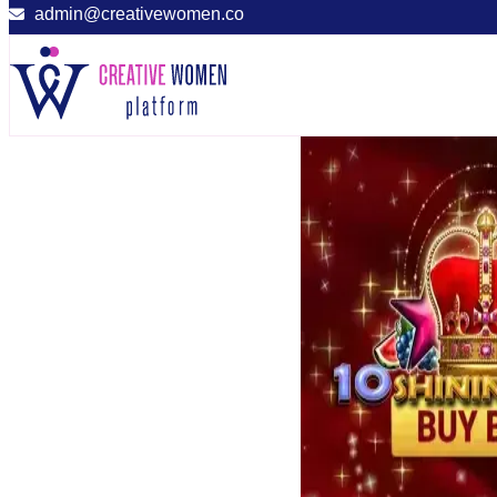
admin@creativewomen.co