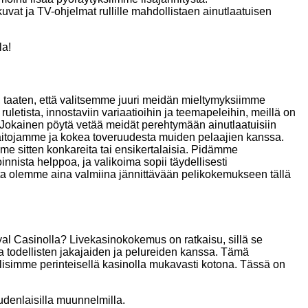
kuvat ja TV-ohjelmat rullille mahdollistaen ainutlaatuisen
la!
in, taaten, että valitsemme juuri meidän mieltymyksiimme
ruletista, innostaviin variaatioihin ja teemapeleihin, meillä on
kainen pöytä vetää meidät perehtymään ainutlaatuisiin
 taitojamme ja kokea toveruudesta muiden pelaajien kanssa.
me sitten konkareita tai ensikertalaisia. Pidämme
oinnista helppoa, ja valikoima sopii täydellisesti
ta olemme aina valmiina jännittävään pelikokemukseen tällä
Casinolla? Livekasinokokemus on ratkaisu, sillä se
a todellisten jakajaiden ja pelureiden kanssa. Tämä
imme perinteisellä kasinolla mukavasti kotona. Tässä on
 uudenlaisilla muunnelmilla.