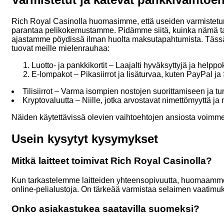
Rich Royal Casinolla huomasimme, että useiden varmistetu
parantaa pelikokemustamme. Pidämme siitä, kuinka nämä ta
ajastamme pöydissä ilman huolta maksutapahtumista. Tässä
tuovat meille mielenrauhaa:
Luotto- ja pankkikortit – Laajalti hyväksyttyjä ja helppo
E-lompakot – Pikasiirrot ja lisäturvaa, kuten PayPal ja S
Tilisiirrot – Varma isompien nostojen suorittamiseen ja tu
Kryptovaluutta – Niille, jotka arvostavat nimettömyyttä j
Näiden käytettävissä olevien vaihtoehtojen ansiosta voimme h
Usein kysytyt kysymykset
Mitkä laitteet toimivat Rich Royal Casinolla?
Kun tarkastelemme laitteiden yhteensopivuutta, huomaamme, et
online-pelialustoja. On tärkeää varmistaa selaimen vaatimu
Onko asiakastukea saatavilla suomeksi?