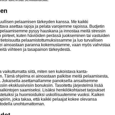
nen
tuullisen pelaamisen tärkeyden kanssa. Me kaikki
ava asettaa rajoja ja pelata varojemme rajoissa. Budjetin
tä pelaamisemme pysyy hauskana ja innostaa meitä stressin
 piirteet, kuten häviöiden perässä juokseminen tai vastuiden
tietoisuutta pelaamistottumuksissamme ja luo turvallisen
n ei ainoastaan paranna kokemustamme, vaan myös vahvistaa
itä viihteen ja tasapainon tärkeydestä.
aikuttumatta siitä, miten sen kukoistava kanta-
 Tämä ohjelma ei ainoastaan palkitse meitä pelaamisesta,
me. Jokaisella asettamallamme panoksella ansaitsemme
ksiin eksklusiivisiin bonuksiin. Tasoitettu järjestelmä lisää
lkintojen saamiseksi. Lisäksi henkilökohtaiset tarjoukset
stetuiksi ja huomioiduiksi uskollisuutemme vuoksi. Kaiken
iirin, joka takaa, että kaikki pelaajat kokee olevansa
 todella unohtumattoman.
hdot