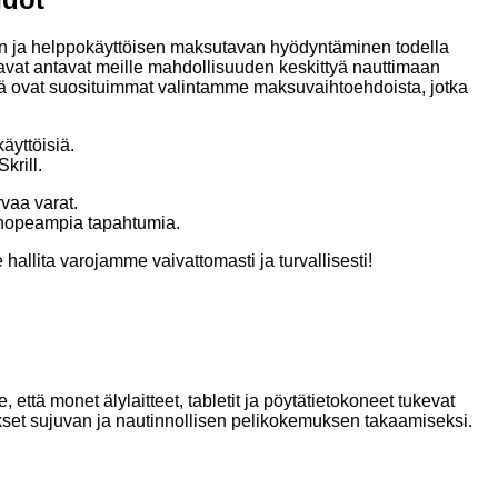
n ja helppokäyttöisen maksutavan hyödyntäminen todella
vat antavat meille mahdollisuuden keskittyä nauttimaan
 ovat suosituimmat valintamme maksuvaihtoehdoista, jotka
käyttöisiä.
krill.
rvaa varat.
a nopeampia tapahtumia.
allita varojamme vaivattomasti ja turvallisesti!
tä monet älylaitteet, tabletit ja pöytätietokoneet tukevat
kset sujuvan ja nautinnollisen pelikokemuksen takaamiseksi.