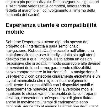
di gioco più personalizzata. Di conseguenza, i giocatori
si sentiranno valorizzati e compresi, rafforzando la
fedeltà al marchio e il coinvolgimento all’interno della
comunità del casinò.
Esperienza utente e compatibilità
mobile
Sebbene l’esperienza utente dipenda spesso dal
progetto dell’interfaccia e dalla semplicità di
navigazione, Robocat Casino eccelle nell’offrire una
piattaforma fluida e user-friendly, adatta sia agli utenti
desktop che a quelli mobile. Il sito adotta un design
responsive che si adatta in modo scorrevole alle diverse
dimensioni dello schermo, garantendo utilizzabilità
senza compromettere la funzionalità. La navigazione è
user-friendly, con categorie chiaramente etichettate e un
layout minimalista che migliora il coinvolgimento
dell’utente. La compatibilità con i dispositivi mobili è
particolarmente notevole, poiché la versione mobile
mantiene le stesse varie funzionalità della controparte
desktop, consentendo un’esperienza di gioco fluida
anche in movimento. I tempi di caricamento sono
migliorati, riducendo al minimo la irritazione degli utenti.