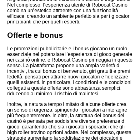
Nel complesso, l’esperienza utente di Robocat Casino
combina un’estetica attraente con una funzionalità
efficace, creando un ambiente perfetto sia per i giocatori
principianti che per quelli esperti.
Offerte e bonus
Le promozioni pubblicitarie e i bonus giocano un ruolo
essenziale nel potenziare l’esperienza di gioco generale
nei casinò online, e Robocat Casino primeggia in questo
senso. La piattaforma propone una ampia varietà di
incentivi, tra cui bonus di benvenuto, giri gratuiti e premi
fedeltà, pensati per attrarre nuovi giocatori e fidelizzare
quelli esistenti. In particolare, i condizioni e le condizioni
collegati a queste offerte sono abbastanza semplici,
riducendo al minimo il rischio di malintesi.
Inoltre, la natura a tempo limitato di alcune offerte crea
un senso di urgenza, spingendo i giocatori a interagire
più frequentemente. In oltre, la struttura dei bonus del
casinò è pensata per soddisfare diverse preferenze di
gioco, garantendo che sia i giocatori sporadici che gli
high roller trovino opzioni adatte. Nel complesso, queste
strategie aumentano la soddisfazione dei giocatori e