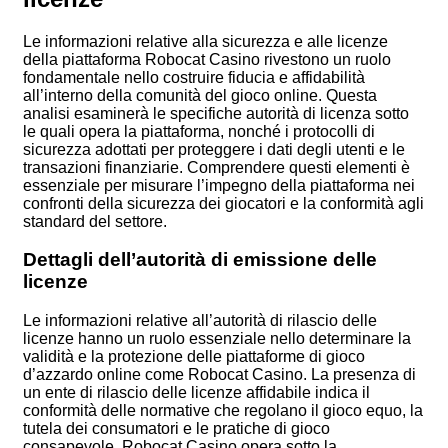
Le informazioni relative alla sicurezza e alle licenze
della piattaforma Robocat Casino rivestono un ruolo
fondamentale nello costruire fiducia e affidabilità
all’interno della comunità del gioco online. Questa
analisi esaminerà le specifiche autorità di licenza sotto
le quali opera la piattaforma, nonché i protocolli di
sicurezza adottati per proteggere i dati degli utenti e le
transazioni finanziarie. Comprendere questi elementi è
essenziale per misurare l’impegno della piattaforma nei
confronti della sicurezza dei giocatori e la conformità agli
standard del settore.
Dettagli dell’autorità di emissione delle
licenze
Le informazioni relative all’autorità di rilascio delle
licenze hanno un ruolo essenziale nello determinare la
validità e la protezione delle piattaforme di gioco
d’azzardo online come Robocat Casino. La presenza di
un ente di rilascio delle licenze affidabile indica il
conformità delle normative che regolano il gioco equo, la
tutela dei consumatori e le pratiche di gioco
consapevole. Robocat Casino opera sotto la