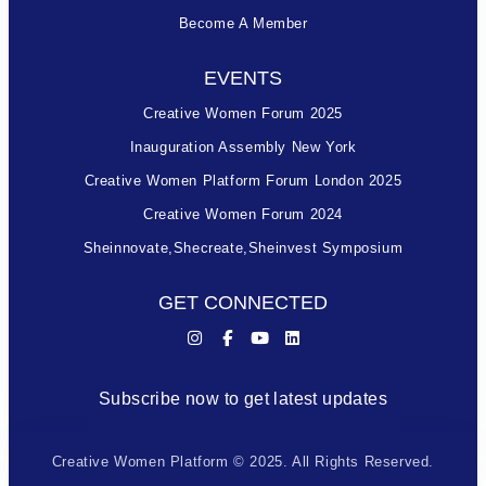
Become A Member
EVENTS
Creative Women Forum 2025
Inauguration Assembly New York
Creative Women Platform Forum London 2025
Creative Women Forum 2024
Sheinnovate,shecreate,sheinvest Symposium
GET CONNECTED
Subscribe now to get latest updates
Creative Women Platform © 2025. All Rights Reserved.