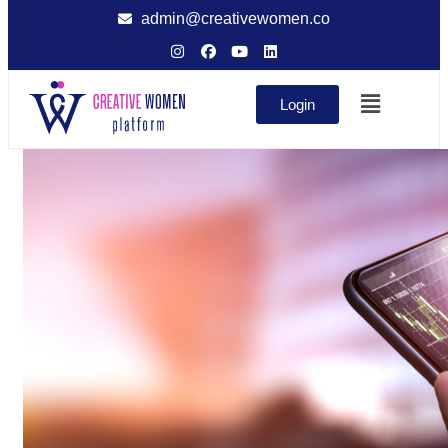
admin@creativewomen.co
Login