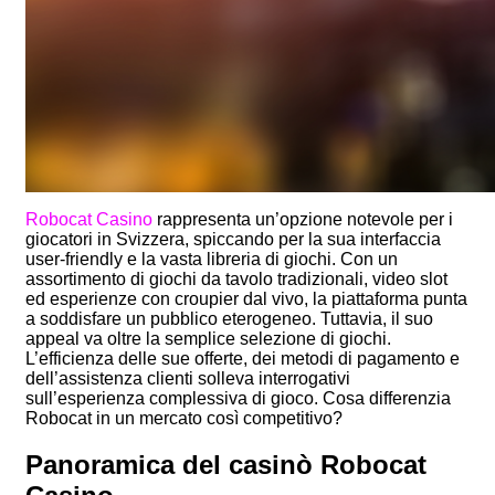
Robocat Casino
rappresenta un’opzione notevole per i
giocatori in Svizzera, spiccando per la sua interfaccia
user-friendly e la vasta libreria di giochi. Con un
assortimento di giochi da tavolo tradizionali, video slot
ed esperienze con croupier dal vivo, la piattaforma punta
a soddisfare un pubblico eterogeneo. Tuttavia, il suo
appeal va oltre la semplice selezione di giochi.
L’efficienza delle sue offerte, dei metodi di pagamento e
dell’assistenza clienti solleva interrogativi
sull’esperienza complessiva di gioco. Cosa differenzia
Robocat in un mercato così competitivo?
Panoramica del casinò Robocat