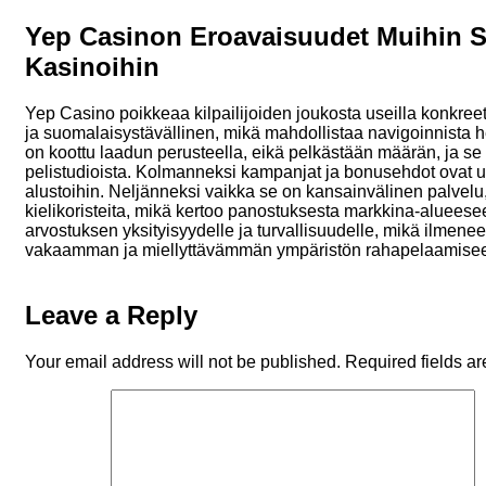
Yep Casinon Eroavaisuudet Muihin S
Kasinoihin
Yep Casino poikkeaa kilpailijoiden joukosta useilla konkreetti
ja suomalaisystävällinen, mikä mahdollistaa navigoinnista he
on koottu laadun perusteella, eikä pelkästään määrän, ja se
pelistudioista. Kolmanneksi kampanjat ja bonusehdot ovat us
alustoihin. Neljänneksi vaikka se on kansainvälinen palvelu
kielikoristeita, mikä kertoo panostuksesta markkina-aluee
arvostuksen yksityisyydelle ja turvallisuudelle, mikä ilme
vakaamman ja miellyttävämmän ympäristön rahapelaamise
Leave a Reply
Your email address will not be published.
Required fields a