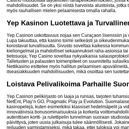
Casino muodostaa täydellisen rahapelikokemuksen, jossa kesk
mahdollisuudet. Se on yksi niistä harvoista alustoista, jotka t
myös rauhallisen mielen pelaamisesta omalla rahalla.
Yep Kasinon Luotettava ja Turvallin
Yep Casinon uskottavuus nojaa sen Curaçaon lisenssiin ja v
Lupa takuuttaa, että kasino toimii selkeästi ja oikeudenmukais
korostavat turvallisuutta. Sivusto soveltaa kaikessa kommuni
kieliongelmat ja mahdolliset sekaannukset raha-asioissa tai
tietosuoja; Yep Casino soveltaa nykyaikaisia salausprotokoll
Talletusten ja palausten toimenpiteet on suunniteltu sulaviks
Nettikasino esittelee myös hallitun pelaamisen apuvälineitä, 
itseasiakkuuden mahdollisuuden, mikä osoittaa sen luotettav
Loistava Pelivalikoima Parhaille Suom
Yep Casinon pelikirjasto on laaja ja runsas, tarjoten tuhansia 
NetEnt, Play’n GO, Pragmatic Play ja Evolution. Suomalaiset p
kasinopelejä, kuten esimerkiksi klassiset hedelmäpelit ja vid
innovatiivisia bonusominaisuuksia ja korkeita voittomahdolli
autenttisen kortti- ja rulettipelin tunnelman suoraan studiosta
päivittyvä, joten uusia julkaisuja tulee säännöllisesti. Jokain
reiluuden varmistamiseksi, mikä takaa, ettei tuloksia voi man