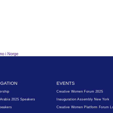
no i Norge
IGATION
EVENTS
rship
Creative Women Forum 2025
 Arabia 2025 Speakers
Inauguration Assembly New York
peakers
Creative Women Platform Forum L