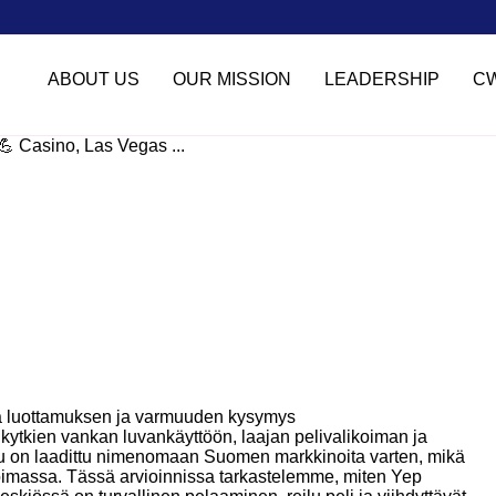
ABOUT US
OUR MISSION
LEADERSHIP
C
ea luottamuksen ja varmuuden kysymys
 kytkien vankan luvankäyttöön, laajan pelivalikoiman ja
u on laadittu nimenomaan Suomen markkinoita varten, mikä
oimassa. Tässä arvioinnissa tarkastelemme, miten Yep