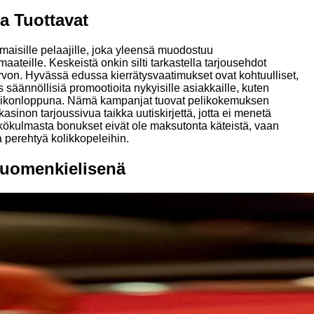
a Tuottavat
maisille pelaajille, joka yleensä muodostuu
ateille. Keskeistä onkin silti tarkastella tarjousehdot
arvon. Hyvässä edussa kierrätysvaatimukset ovat kohtuulliset,
s säännöllisiä promootioita nykyisille asiakkaille, kuten
iä viikonloppuna. Nämä kampanjat tuovat pelikokemuksen
kasinon tarjoussivua taikka uutiskirjettä, jotta ei menetä
ökulmasta bonukset eivät ole maksutonta käteistä, vaan
 perehtyä kolikkopeleihin.
Suomenkielisenä