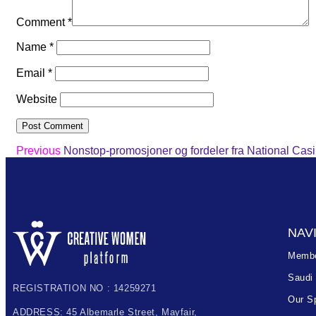
Comment
*
Name
*
Email
*
Website
Previous
Nonstop-promosjoner og fordeler fra National Casi
NAV
Membe
Saudi
REGISTRATION NO : 14259271
Our S
ADDRESS: 45 Albemarle Street, Mayfair,