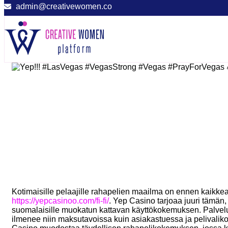
admin@creativewomen.co
Kotimaisille pelaajille rahapelien maailma on ennen kaikk
https://yepcasinoo.com/fi-fi/
. Yep Casino tarjoaa juuri tämän,
suomalaisille muokatun kattavan käyttökokemuksen. Palvel
ilmenee niin maksutavoissa kuin asiakastuessa ja pelivalik