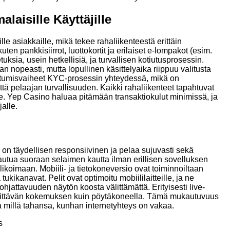
laisille Käyttäjille
 asiakkaille, mikä tekee rahaliikenteestä erittäin
en pankkisiirrot, luottokortit ja erilaiset e-lompakot (esim.
tuksia, usein hetkellisiä, ja turvallisen kotiutusprosessin.
nopeasti, mutta lopullinen käsittelyaika riippuu valitusta
tautumisvaiheet KYC-prosessin yhteydessä, mikä on
että pelaajan turvallisuuden. Kaikki rahaliikenteet tapahtuvat
le. Yep Casino haluaa pitämään transaktiokulut minimissä, ja
alle.
on täydellisen responsiivinen ja pelaa sujuvasti sekä
kirjautua suoraan selaimen kautta ilman erillisen sovelluksen
ikoimaan. Mobiili- ja tietokoneversio ovat toiminnoiltaan
tukikanavat. Pelit ovat optimoitu mobiililaitteille, ja ne
hjattavuuden näytön koosta välittämättä. Erityisesti live-
ännittävän kokemuksen kuin pöytäkoneella. Tämä mukautuvuus
ja millä tahansa, kunhan internetyhteys on vakaa.