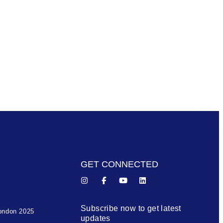
GET CONNECTED
Subscribe now to get latest
ondon 2025
updates