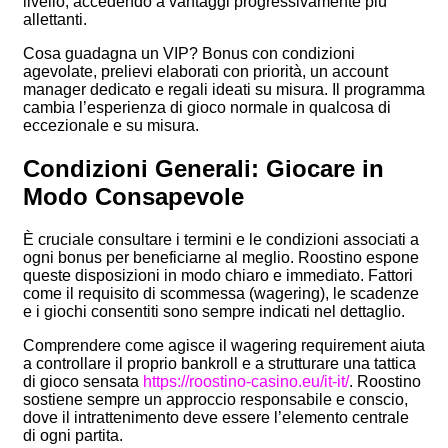
livello, accedendo a vantaggi progressivamente più
allettanti.
Cosa guadagna un VIP? Bonus con condizioni
agevolate, prelievi elaborati con priorità, un account
manager dedicato e regali ideati su misura. Il programma
cambia l’esperienza di gioco normale in qualcosa di
eccezionale e su misura.
Condizioni Generali: Giocare in
Modo Consapevole
È cruciale consultare i termini e le condizioni associati a
ogni bonus per beneficiarne al meglio. Roostino espone
queste disposizioni in modo chiaro e immediato. Fattori
come il requisito di scommessa (wagering), le scadenze
e i giochi consentiti sono sempre indicati nel dettaglio.
Comprendere come agisce il wagering requirement aiuta
a controllare il proprio bankroll e a strutturare una tattica
di gioco sensata
https://roostino-casino.eu/it-it/
. Roostino
sostiene sempre un approccio responsabile e conscio,
dove il intrattenimento deve essere l’elemento centrale
di ogni partita.