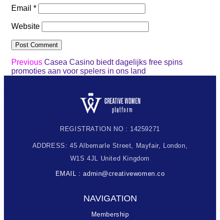
Email
*
Website
Previous
Casea Casino biedt dagelijks free spins
promoties aan voor spelers in ons land
REGISTRATION NO : 14259271
ADDRESS: 45 Albemarle Street, Mayfair, London,
W1S 4JL United Kingdom
EMAIL : admin@creativewomen.co
NAVIGATION
Membership