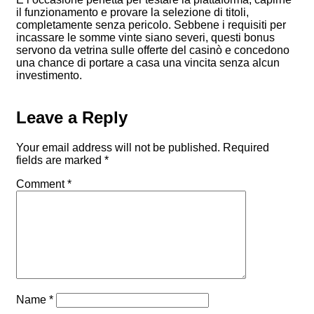
il funzionamento e provare la selezione di titoli,
completamente senza pericolo. Sebbene i requisiti per
incassare le somme vinte siano severi, questi bonus
servono da vetrina sulle offerte del casinò e concedono
una chance di portare a casa una vincita senza alcun
investimento.
Leave a Reply
Your email address will not be published.
Required
fields are marked
*
Comment
*
Name
*