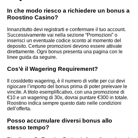
In che modo riesco a richiedere un bonus a
Roostino Casino?
Innanzitutto devi registrarti e confermare il tuo account.
Successivamente vai nella sezione “Promozioni” o
inserisci un eventuale codice sconto al momento del
deposito. Certune promozioni devono essere attivate
direttamente. Ogni bonus presenta una pagina con le
linee guida da seguire.
Cos’è il Wagering Requirement?
Il cosiddetto wagering, è il numero di volte per cui devi
rigiocare l’importo del bonus prima di poter prelevare le
vincite. A titolo esemplificativo, con una promozione di
€10 e un wagering di 30x, dovrai puntare €300 in totale.
Roostino indica sempre questo dato nelle condizioni
dell’offerta.
Posso accumulare diversi bonus allo
stesso tempo?