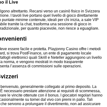
o il Live
valgono altrettanto. Recarsi verso un casinò fisico in Svizzera
. I tavoli live portano quel livello di gioco direttamente
n puntate minime contenute, ideali per chi inizia, a sale VIP
ile tramite la chat, trasforma una sessione di gioco in
radizionale, per quanto piacevole, non riesce a eguagliare.
onvenienti
deve essere facile e protetta. Playjonny Casino offre i metodi
ard, si trova PostFinance, un ente di pagamento locale
tafogli elettronici quali Skrill e Neteller aggiungono un livello
nella norma, e vengono mostrati in modo trasparente
resenta l’assenza di commissioni sulle operazioni.
vizzeri
 benvenuto, generalmente collegato al primo deposito. La
 È necessario prestare attenzione ai requisiti di scommessa,
re le vincite ottenute con il bonus. I giocatori regolari hanno
sionalmente su tornei dal vivo con premi in palio. Tali
e che servono a prolungare il divertimento, non ad assicurare