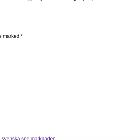
re marked
*
en svenska spelmarknaden