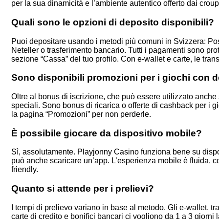
per la sua dinamicità e l’ambiente autentico offerto dai croup
Quali sono le opzioni di deposito disponibili?
Puoi depositare usando i metodi più comuni in Svizzera: Pos
Neteller o trasferimento bancario. Tutti i pagamenti sono prot
sezione “Cassa” del tuo profilo. Con e-wallet e carte, le tran
Sono disponibili promozioni per i giochi con d
Oltre al bonus di iscrizione, che può essere utilizzato anche
speciali. Sono bonus di ricarica o offerte di cashback per i 
la pagina “Promozioni” per non perderle.
È possibile giocare da dispositivo mobile?
Sì, assolutamente. Playjonny Casino funziona bene su disposit
può anche scaricare un’app. L’esperienza mobile è fluida, con
friendly.
Quanto si attende per i prelievi?
I tempi di prelievo variano in base al metodo. Gli e-wallet, tra
carte di credito e bonifici bancari ci vogliono da 1 a 3 giorni