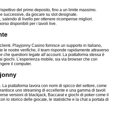
ispettivo del primo deposito, fino a un limite massimo.
lle successive, da giocare su slot designate.
salendo di livello per ottenere ricompense migliori.
rso disponibili per i tavoli live.
nte
 clienti. Playjonny Casino fornisce un supporto in italiano,
te le nostre verifiche, il team risponde rapidamente attraverso
he che questioni legate all’account. La piattaforma stessa è
 ai giochi. L’esperienza mobile, sia via browser che con
ngere il computer.
yjonny
ve. La piattaforma lavora con nomi di spicco del settore, come
antisce uno streaming di eccellente e una gamma di tavoli
erse versioni di blackjack, Baccarat e giochi di poker come il
 lo storico delle giocate, le statistiche e la chat a portata di