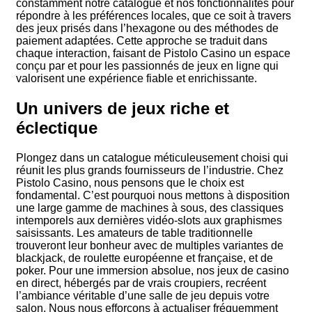
constamment notre catalogue et nos fonctionnalités pour
répondre à les préférences locales, que ce soit à travers
des jeux prisés dans l’hexagone ou des méthodes de
paiement adaptées. Cette approche se traduit dans
chaque interaction, faisant de Pistolo Casino un espace
conçu par et pour les passionnés de jeux en ligne qui
valorisent une expérience fiable et enrichissante.
Un univers de jeux riche et
éclectique
Plongez dans un catalogue méticuleusement choisi qui
réunit les plus grands fournisseurs de l’industrie. Chez
Pistolo Casino, nous pensons que le choix est
fondamental. C’est pourquoi nous mettons à disposition
une large gamme de machines à sous, des classiques
intemporels aux dernières vidéo-slots aux graphismes
saisissants. Les amateurs de table traditionnelle
trouveront leur bonheur avec de multiples variantes de
blackjack, de roulette européenne et française, et de
poker. Pour une immersion absolue, nos jeux de casino
en direct, hébergés par de vrais croupiers, recréent
l’ambiance véritable d’une salle de jeu depuis votre
salon. Nous nous efforçons à actualiser fréquemment