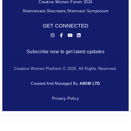
Creative Women Forum 2024
Sheinnovate,shecreate,sheinvest Symposium
GET CONNECTED
Subscribe now to get latest updates
Creative Women Platform © 2025. All Rights Reserved.
Created And Managed By
A8OM LTD
Privacy-Policy