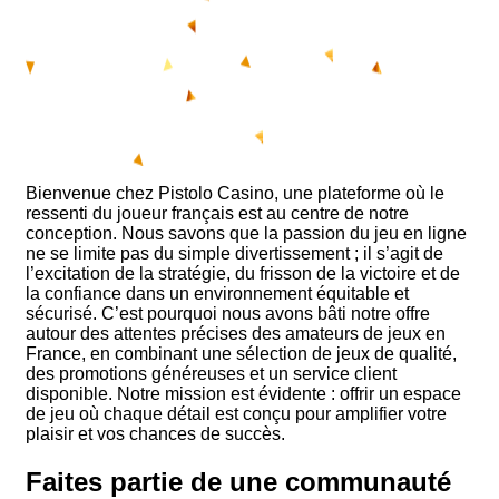
Bienvenue chez Pistolo Casino, une plateforme où le
ressenti du joueur français est au centre de notre
conception. Nous savons que la passion du jeu en ligne
ne se limite pas du simple divertissement ; il s’agit de
l’excitation de la stratégie, du frisson de la victoire et de
la confiance dans un environnement équitable et
sécurisé. C’est pourquoi nous avons bâti notre offre
autour des attentes précises des amateurs de jeux en
France, en combinant une sélection de jeux de qualité,
des promotions généreuses et un service client
disponible. Notre mission est évidente : offrir un espace
de jeu où chaque détail est conçu pour amplifier votre
plaisir et vos chances de succès.
Faites partie de une communauté