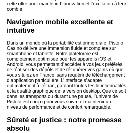
cette offre pour maintenir l’innovation et l’excitation à leur
comble.
Navigation mobile excellente et
intuitive
Dans un monde où la portabilité est primordiale, Pistolo
Casino délivre une immersion fluide et complète sur
smartphone et tablette. Notre plateforme est
complètement optimisée pour les appareils iOS et
Android, vous permettant d’accéder à vos jeux préférés,
de réaliser des dépôts et de récupérer vos gains où que
vous situiez en France, sans requérir de téléchargement
d’application particulière. L’interface s’adapte
optimalement à l’écran, gardant toutes les fonctionnalités
et la qualité graphique de la version desktop. Que ce soit
dans les transports ou durant une pause, l’univers de
Pistolo est conçu pour vous suivre et maintenir un
niveau de performance et de confort remarquable.
Sûreté et justice : notre promesse
absolu