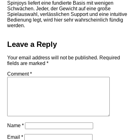
Spinjoys liefert eine fundierte Basis mit wenigen
Schwächen. Jeder, der Gewicht auf eine große
Spielauswahl, verlässlichen Support und eine intuitive
Bedienung legt, wird hier sehr wahrscheinlich fündig
werden.
Leave a Reply
Your email address will not be published.
Required
fields are marked
*
Comment
*
Name
*
Email
*