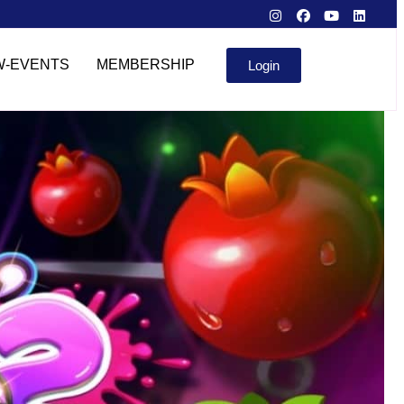
W-EVENTS
MEMBERSHIP
Login