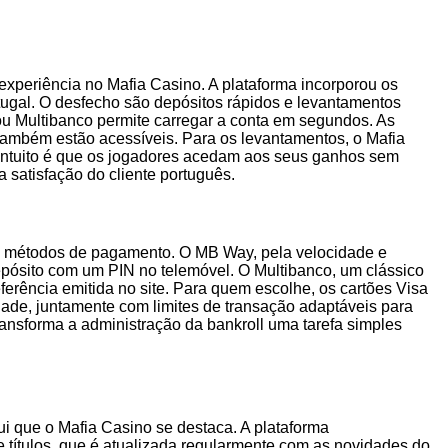
experiência no Mafia Casino. A plataforma incorporou os
ugal. O desfecho são depósitos rápidos e levantamentos
ou Multibanco permite carregar a conta em segundos. As
s também estão acessíveis. Para os levantamentos, o Mafia
 intuito é que os jogadores acedam aos seus ganhos sem
 satisfação do cliente português.
de métodos de pagamento. O MB Way, pela velocidade e
 depósito com um PIN no telemóvel. O Multibanco, um clássico
erência emitida no site. Para quem escolhe, os cartões Visa
dade, juntamente com limites de transação adaptáveis para
 Transforma a administração da bankroll uma tarefa simples
qui que o Mafia Casino se destaca. A plataforma
e títulos, que é atualizada regularmente com as novidades do