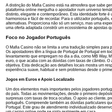
A distinção do Mafia Casino está na atmosfera que sabe gera
plataforma online mergulha o apostador num universo temát
distinto, elegante e contemporâneo. Esta identidade forte é
harmoniosa e fácil de recordar. Para o utilizador portuguê
alternativas. Proporciona não só um serviço, mas uma experi
uma oferta adaptada constrói um ecossistema de apostas que
Foco no Jogador Português
O Mafia Casino não se limita a uma tradução simples para 
Os apostadores têm a língua de Portugal de Portugal em t
levantamento que empregam no dia a dia, como MB Way, Mul
euro, o que acaba com as dúvidas com taxas de câmbio. O a
objetiva. Esta dedicação aos detalhes locais mostra um respe
experiência suave, habitual e sem problemas desde o prime
Jogos em Euros e Apoio Localizado
Um dos elementos mais importantes pelos jogadores portug
do país. Todas as movimentações, desde o primeiro depósi
surpresas com taxas de troca ocultas. O apoio ao cliente, p
português. Compreende também as dúvidas particulares que
Portugal. Este grau de atendimento individualizado desenv
um casino online onde se sinta realmente em casa.