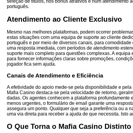
seleção de títulos, nos bónus atrativos e num atendimento 
português.
Atendimento ao Cliente Exclusivo
Mesmo nas melhores plataformas, podem ocorrer problemas 
estas situações com uma equipa de suporte ao cliente dedic
português e por meio de diversos canais, para comodidade d
uma resposta imediata, com períodos de atendimento estendi
suporte mais completo para questões complexas. A equipa 
para fornecer informações claras sobre promoções, condiç
jogador fica sem ajuda.
Canais de Atendimento e Eficiência
A efetividade do apoio mede-se pela disponibilidade e pela
Mafia Casino destaca-se pela velocidade de retorno, geral
dadas. Os agentes conhecem a plataforma profundamente e 
menos urgentes, o formulário de email garante uma respos
assegura um ponto. Qualquer que seja a preferência ou a n
uma via direta para receber a ajuda de que necessita. Isto
O Que Torna o Mafia Casino Distinto