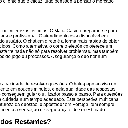
ao cliente que é eficaz, tudo pensado a pensar o mercado
ou incertezas técnicas. O Mafia Casino preparou-se para
ada e profissional. O atendimento está disponível em
o usuário. O chat em direto é a forma mais rápida de obter
dos. Como alternativa, o correio eletrónico oferece um
está treinada não só para resolver problemas, mas também
ões de jogo ou processos. A segurança é que nenhum
 capacidade de resolver questões. O bate-papo ao vivo do
mente em poucos minutos, e pela qualidade das respostas
conseguem guiar o utilizador passo a passo. Para questões
ta cuidada num tempo adequado. Esta perspetiva multicanal
atureza da questão, o apostador em Portugal tem sempre
 aumenta a sensação de segurança e de ser estimado.
 dos Restantes?