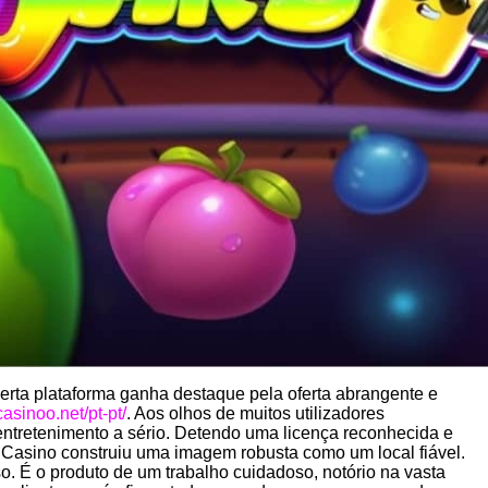
certa plataforma ganha destaque pela oferta abrangente e
casinoo.net/pt-pt/
. Aos olhos de muitos utilizadores
e entretenimento a sério. Detendo uma licença reconhecida e
 Casino construiu uma imagem robusta como um local fiável.
. É o produto de um trabalho cuidadoso, notório na vasta