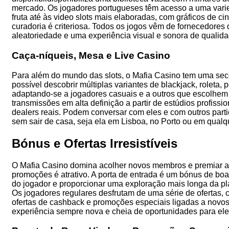
mercado. Os jogadores portugueses têm acesso a uma varie
fruta até às video slots mais elaboradas, com gráficos de 
curadoria é criteriosa. Todos os jogos vêm de fornecedores 
aleatoriedade e uma experiência visual e sonora de qualid
Caça-níqueis, Mesa e Live Casino
Para além do mundo das slots, o Mafia Casino tem uma sec
possível descobrir múltiplas variantes de blackjack, roleta,
adaptando-se a jogadores casuais e a outros que escolhem a
transmissões em alta definição a partir de estúdios profi
dealers reais. Podem conversar com eles e com outros partic
sem sair de casa, seja ela em Lisboa, no Porto ou em qualq
Bónus e Ofertas Irresistíveis
O Mafia Casino domina acolher novos membros e premiar a 
promoções é atrativo. A porta de entrada é um bónus de boa
do jogador e proporcionar uma exploração mais longa da pl
Os jogadores regulares desfrutam de uma série de ofertas, 
ofertas de cashback e promoções especiais ligadas a novos
experiência sempre nova e cheia de oportunidades para ele