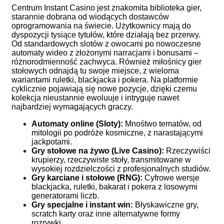
Centrum Instant Casino jest znakomita biblioteka gier,
starannie dobrana od wiodących dostawców
oprogramowania na świecie. Użytkownicy mają do
dyspozycji tysiące tytułów, które działają bez przerwy.
Od standardowych slotów z owocami po nowoczesne
automaty wideo z złożonymi narracjami i bonusami –
różnorodmienność zachwyca. Również miłośnicy gier
stołowych odnajdą tu swoje miejsce, z wieloma
wariantami ruletki, blackjacka i pokera. Na platformie
cyklicznie pojawiają się nowe pozycje, dzięki czemu
kolekcja nieustannie ewoluuje i intryguje nawet
najbardziej wymagających graczy.
Automaty online (Sloty):
Mnośtwo tematów, od
mitologii po podróże kosmiczne, z narastającymi
jackpotami.
Gry stołowe na żywo (Live Casino):
Rzeczywiści
krupierzy, rzeczywiste stoły, transmitowane w
wysokiej rozdzielczości z profesjonalnych studiów.
Gry karciane i stołowe (RNG):
Cyfrowe wersje
blackjacka, ruletki, bakarat i pokera z losowymi
generatorami liczb.
Gry specjalne i instant win:
Błyskawiczne gry,
scratch karty oraz inne alternatywne formy
rozrywki.