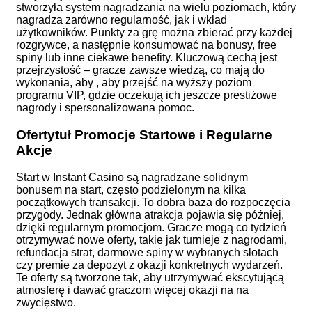
stworzyła system nagradzania na wielu poziomach, który
nagradza zarówno regularność, jak i wkład
użytkowników. Punkty za grę można zbierać przy każdej
rozgrywce, a następnie konsumować na bonusy, free
spiny lub inne ciekawe benefity. Kluczową cechą jest
przejrzystość – gracze zawsze wiedzą, co mają do
wykonania, aby , aby przejść na wyższy poziom
programu VIP, gdzie oczekują ich jeszcze prestiżowe
nagrody i spersonalizowana pomoc.
Ofertytuł Promocje Startowe i Regularne
Akcje
Start w Instant Casino są nagradzane solidnym
bonusem na start, często podzielonym na kilka
początkowych transakcji. To dobra baza do rozpoczęcia
przygody. Jednak główna atrakcja pojawia się później,
dzięki regularnym promocjom. Gracze mogą co tydzień
otrzymywać nowe oferty, takie jak turnieje z nagrodami,
refundacja strat, darmowe spiny w wybranych slotach
czy premie za depozyt z okazji konkretnych wydarzeń.
Te oferty są tworzone tak, aby utrzymywać ekscytującą
atmosferę i dawać graczom więcej okazji na na
zwycięstwo.