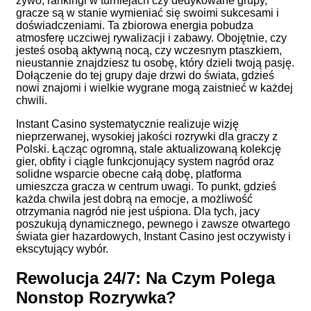
żywo, rankingi w turniejach czy dedykowane grupy,
gracze są w stanie wymieniać się swoimi sukcesami i
doświadczeniami. Ta zbiorowa energia pobudza
atmosferę uczciwej rywalizacji i zabawy. Obojętnie, czy
jesteś osobą aktywną nocą, czy wczesnym ptaszkiem,
nieustannie znajdziesz tu osobę, który dzieli twoją pasję.
Dołączenie do tej grupy daje drzwi do świata, gdzieś
nowi znajomi i wielkie wygrane mogą zaistnieć w każdej
chwili.
Instant Casino systematycznie realizuje wizję
nieprzerwanej, wysokiej jakości rozrywki dla graczy z
Polski. Łącząc ogromną, stale aktualizowaną kolekcję
gier, obfity i ciągle funkcjonujący system nagród oraz
solidne wsparcie obecne całą dobę, platforma
umieszcza gracza w centrum uwagi. To punkt, gdzieś
każda chwila jest dobrą na emocje, a możliwość
otrzymania nagród nie jest uśpiona. Dla tych, jacy
poszukują dynamicznego, pewnego i zawsze otwartego
świata gier hazardowych, Instant Casino jest oczywisty i
ekscytujący wybór.
Rewolucja 24/7: Na Czym Polega
Nonstop Rozrywka?