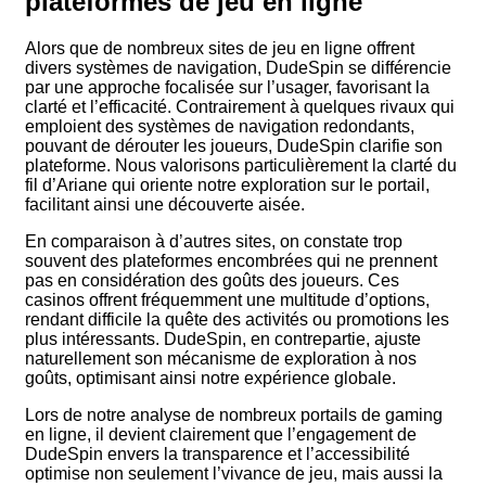
plateformes de jeu en ligne
Alors que de nombreux sites de jeu en ligne offrent
divers systèmes de navigation, DudeSpin se différencie
par une approche focalisée sur l’usager, favorisant la
clarté et l’efficacité. Contrairement à quelques rivaux qui
emploient des systèmes de navigation redondants,
pouvant de dérouter les joueurs, DudeSpin clarifie son
plateforme. Nous valorisons particulièrement la clarté du
fil d’Ariane qui oriente notre exploration sur le portail,
facilitant ainsi une découverte aisée.
En comparaison à d’autres sites, on constate trop
souvent des plateformes encombrées qui ne prennent
pas en considération des goûts des joueurs. Ces
casinos offrent fréquemment une multitude d’options,
rendant difficile la quête des activités ou promotions les
plus intéressants. DudeSpin, en contrepartie, ajuste
naturellement son mécanisme de exploration à nos
goûts, optimisant ainsi notre expérience globale.
Lors de notre analyse de nombreux portails de gaming
en ligne, il devient clairement que l’engagement de
DudeSpin envers la transparence et l’accessibilité
optimise non seulement l’vivance de jeu, mais aussi la