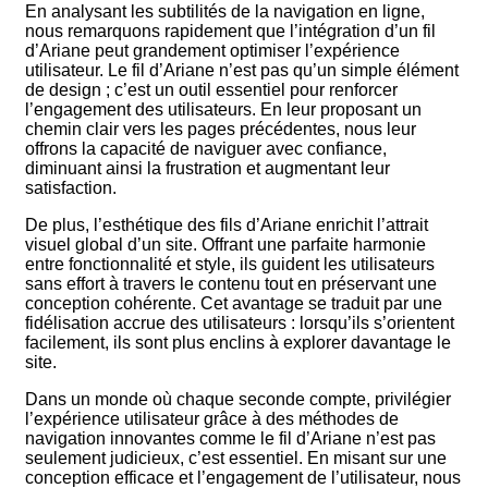
En analysant les subtilités de la navigation en ligne,
nous remarquons rapidement que l’intégration d’un fil
d’Ariane peut grandement optimiser l’expérience
utilisateur. Le fil d’Ariane n’est pas qu’un simple élément
de design ; c’est un outil essentiel pour renforcer
l’engagement des utilisateurs. En leur proposant un
chemin clair vers les pages précédentes, nous leur
offrons la capacité de naviguer avec confiance,
diminuant ainsi la frustration et augmentant leur
satisfaction.
De plus, l’esthétique des fils d’Ariane enrichit l’attrait
visuel global d’un site. Offrant une parfaite harmonie
entre fonctionnalité et style, ils guident les utilisateurs
sans effort à travers le contenu tout en préservant une
conception cohérente. Cet avantage se traduit par une
fidélisation accrue des utilisateurs : lorsqu’ils s’orientent
facilement, ils sont plus enclins à explorer davantage le
site.
Dans un monde où chaque seconde compte, privilégier
l’expérience utilisateur grâce à des méthodes de
navigation innovantes comme le fil d’Ariane n’est pas
seulement judicieux, c’est essentiel. En misant sur une
conception efficace et l’engagement de l’utilisateur, nous