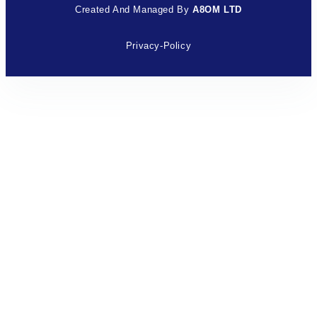
Created And Managed By
A8OM LTD
Privacy-Policy