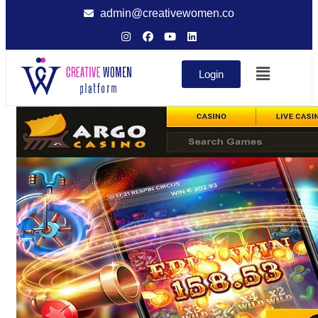
admin@creativewomen.co
Login