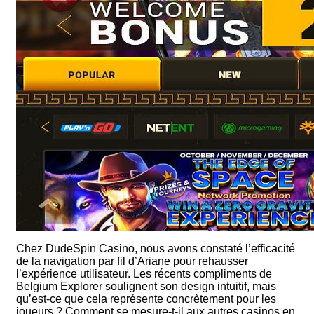
Chez DudeSpin Casino, nous avons constaté l’efficacité
de la navigation par fil d’Ariane pour rehausser
l’expérience utilisateur. Les récents compliments de
Belgium Explorer soulignent son design intuitif, mais
qu’est-ce que cela représente concrètement pour les
joueurs ? Comment se mesure-t-il aux autres casinos en