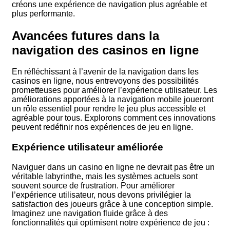
créons une expérience de navigation plus agréable et
plus performante.
Avancées futures dans la
navigation des casinos en ligne
En réfléchissant à l’avenir de la navigation dans les
casinos en ligne, nous entrevoyons des possibilités
prometteuses pour améliorer l’expérience utilisateur. Les
améliorations apportées à la navigation mobile joueront
un rôle essentiel pour rendre le jeu plus accessible et
agréable pour tous. Explorons comment ces innovations
peuvent redéfinir nos expériences de jeu en ligne.
Expérience utilisateur améliorée
Naviguer dans un casino en ligne ne devrait pas être un
véritable labyrinthe, mais les systèmes actuels sont
souvent source de frustration. Pour améliorer
l’expérience utilisateur, nous devons privilégier la
satisfaction des joueurs grâce à une conception simple.
Imaginez une navigation fluide grâce à des
fonctionnalités qui optimisent notre expérience de jeu :