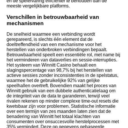
en de spelervaring efficiënter te behouden dan de
meeste vergelijkbare platforms.
Verschillen in betrouwbaarheid van
mechanismen
De snelheid waarmee een verbinding wordt
gerepareerd, is slechts één element dat de
doeltreffendheid van een mechanisme voor het
herstellen van onderbroken verbindingen bepaalt.
Betrouwbaarheid speelt een essentiële rol, met name bij
het verminderen van dataverlies en sessie-interrupties.
Het systeem van Winnitt Casino behaalt een
slagingspercentage van 98,7% bij het herstellen van
actieve sessies zonder inconsistenties in de spelstatus,
waarmee het de gebruikelijke 92% van gelijke
speelhallen overtreft. Bovendien maakt het proces van
Winnitt gebruik van een dubbele authenticatielaag om
de integriteit van de data te garanderen, terwijl veel
rivalen rekenen op minder complexe time-out resets die
kwetsbaar zijn voor problemen. Statistische informatie
over een termijn van zes maanden laten zien dat de
benadering van Winnitt het totaal klachten van
consumenten over onsuccesvolle herstelprocessen met
35% vermindert. Deze op gegevens gebaseerde