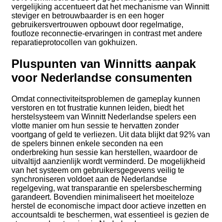
vergelijking accentueert dat het mechanisme van Winnitt
steviger en betrouwbaarder is en een hoger
gebruikersvertrouwen opbouwt door regelmatige,
foutloze reconnectie-ervaringen in contrast met andere
reparatieprotocollen van gokhuizen.
Pluspunten van Winnitts aanpak
voor Nederlandse consumenten
Omdat connectiviteitsproblemen de gameplay kunnen
verstoren en tot frustratie kunnen leiden, biedt het
herstelsysteem van Winnitt Nederlandse spelers een
vlotte manier om hun sessie te hervatten zonder
voortgang of geld te verliezen. Uit data blijkt dat 92% van
de spelers binnen enkele seconden na een
onderbreking hun sessie kan herstellen, waardoor de
uitvaltijd aanzienlijk wordt verminderd. De mogelijkheid
van het systeem om gebruikersgegevens veilig te
synchroniseren voldoet aan de Nederlandse
regelgeving, wat transparantie en spelersbescherming
garandeert. Bovendien minimaliseert het moeiteloze
herstel de economische impact door actieve inzetten en
accountsaldi te beschermen, wat essentieel is gezien de