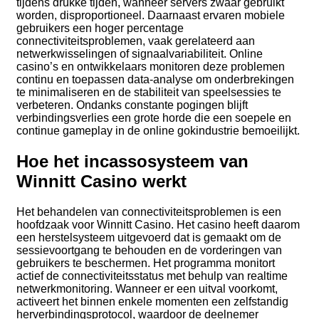
tijdens drukke tijden, wanneer servers zwaar gebruikt
worden, disproportioneel. Daarnaast ervaren mobiele
gebruikers een hoger percentage
connectiviteitsproblemen, vaak gerelateerd aan
netwerkwisselingen of signaalvariabiliteit. Online
casino’s en ontwikkelaars monitoren deze problemen
continu en toepassen data-analyse om onderbrekingen
te minimaliseren en de stabiliteit van speelsessies te
verbeteren. Ondanks constante pogingen blijft
verbindingsverlies een grote horde die een soepele en
continue gameplay in de online gokindustrie bemoeilijkt.
Hoe het incassosysteem van
Winnitt Casino werkt
Het behandelen van connectiviteitsproblemen is een
hoofdzaak voor Winnitt Casino. Het casino heeft daarom
een herstelsysteem uitgevoerd dat is gemaakt om de
sessievoortgang te behouden en de vorderingen van
gebruikers te beschermen. Het programma monitort
actief de connectiviteitsstatus met behulp van realtime
netwerkmonitoring. Wanneer er een uitval voorkomt,
activeert het binnen enkele momenten een zelfstandig
herverbindingsprotocol, waardoor de deelnemer