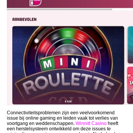
Connectiviteitsproblemen zijn een veelvoorkomend
issue bij online gaming en leiden vaak tot verlies van
voortgang en weddenschappen.
Winnitt Casino
heeft
een herstelsysteem ontwikkeld om deze issues te