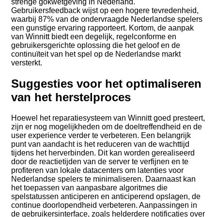
strenge gokwetgeving in Nederland.
Gebruikersfeedback wijst op een hogere tevredenheid,
waarbij 87% van de ondervraagde Nederlandse spelers
een gunstige ervaring rapporteert. Kortom, de aanpak
van Winnitt biedt een degelijk, regelconforme en
gebruikersgerichte oplossing die het geloof en de
continuïteit van het spel op de Nederlandse markt
versterkt.
Suggesties voor het optimaliseren
van het herstelproces
Hoewel het reparatiesysteem van Winnitt goed presteert,
zijn er nog mogelijkheden om de doeltreffendheid en de
user experience verder te verbeteren. Een belangrijk
punt van aandacht is het reduceren van de wachttijd
tijdens het herverbinden. Dit kan worden gerealiseerd
door de reactietijden van de server te verfijnen en te
profiteren van lokale datacenters om latenties voor
Nederlandse spelers te minimaliseren. Daarnaast kan
het toepassen van aanpasbare algoritmes die
spelstatussen anticiperen en anticiperend opslagen, de
continue doorlopendheid verbeteren. Aanpassingen in
de gebruikersinterface, zoals helderdere notificaties over