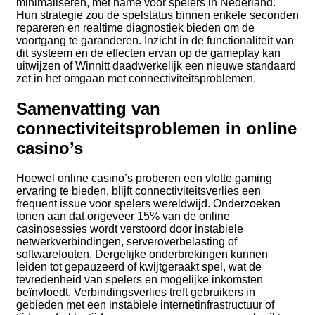
minimaliseren, met name voor spelers in Nederland.
Hun strategie zou de spelstatus binnen enkele seconden
repareren en realtime diagnostiek bieden om de
voortgang te garanderen. Inzicht in de functionaliteit van
dit systeem en de effecten ervan op de gameplay kan
uitwijzen of Winnitt daadwerkelijk een nieuwe standaard
zet in het omgaan met connectiviteitsproblemen.
Samenvatting van
connectiviteitsproblemen in online
casino’s
Hoewel online casino’s proberen een vlotte gaming
ervaring te bieden, blijft connectiviteitsverlies een
frequent issue voor spelers wereldwijd. Onderzoeken
tonen aan dat ongeveer 15% van de online
casinosessies wordt verstoord door instabiele
netwerkverbindingen, serveroverbelasting of
softwarefouten. Dergelijke onderbrekingen kunnen
leiden tot gepauzeerd of kwijtgeraakt spel, wat de
tevredenheid van spelers en mogelijke inkomsten
beïnvloedt. Verbindingsverlies treft gebruikers in
gebieden met een instabiele internetinfrastructuur of