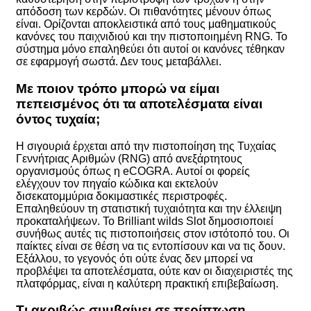
απόδοση των κερδών. Οι πιθανότητες μένουν όπως
είναι. Ορίζονται αποκλειστικά από τους μαθηματικούς
κανόνες του παιχνιδιού και την πιστοποιημένη RNG. Το
σύστημα μόνο επαληθεύει ότι αυτοί οι κανόνες τέθηκαν
σε εφαρμογή σωστά. Δεν τους μεταβάλλει.
Με ποιον τρόπο μπορώ να είμαι
πεπεισμένος ότι τα αποτελέσματα είναι
όντος τυχαία;
Η σιγουριά έρχεται από την πιστοποίηση της Τυχαίας
Γεννήτριας Αριθμών (RNG) από ανεξάρτητους
οργανισμούς όπως η eCOGRA. Αυτοί οι φορείς
ελέγχουν τον πηγαίο κώδικα και εκτελούν
δισεκατομμύρια δοκιμαστικές περιστροφές.
Επαληθεύουν τη στατιστική τυχαιότητα και την έλλειψη
προκαταλήψεων. Το Brilliant wilds Slot δημοσιοποιεί
συνήθως αυτές τις πιστοποιήσεις στον ιστότοπό του. Οι
παίκτες είναι σε θέση να τις εντοπίσουν και να τις δουν.
Εξάλλου, το γεγονός ότι ούτε ένας δεν μπορεί να
προβλέψει τα αποτελέσματα, ούτε καν οι διαχειριστές της
πλατφόρμας, είναι η καλύτερη πρακτική επιβεβαίωση.
Τι ακριβώς συμβαίνει σε περίπτωση