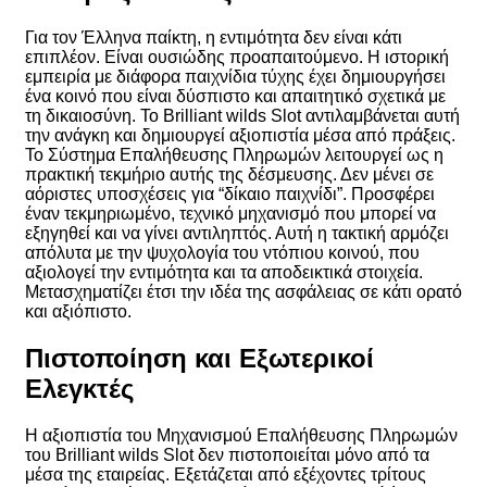
Για τον Έλληνα παίκτη, η εντιμότητα δεν είναι κάτι
επιπλέον. Είναι ουσιώδης προαπαιτούμενο. Η ιστορική
εμπειρία με διάφορα παιχνίδια τύχης έχει δημιουργήσει
ένα κοινό που είναι δύσπιστο και απαιτητικό σχετικά με
τη δικαιοσύνη. Το Brilliant wilds Slot αντιλαμβάνεται αυτή
την ανάγκη και δημιουργεί αξιοπιστία μέσα από πράξεις.
Το Σύστημα Επαλήθευσης Πληρωμών λειτουργεί ως η
πρακτική τεκμήριο αυτής της δέσμευσης. Δεν μένει σε
αόριστες υποσχέσεις για “δίκαιο παιχνίδι”. Προσφέρει
έναν τεκμηριωμένο, τεχνικό μηχανισμό που μπορεί να
εξηγηθεί και να γίνει αντιληπτός. Αυτή η τακτική αρμόζει
απόλυτα με την ψυχολογία του ντόπιου κοινού, που
αξιολογεί την εντιμότητα και τα αποδεικτικά στοιχεία.
Μετασχηματίζει έτσι την ιδέα της ασφάλειας σε κάτι ορατό
και αξιόπιστο.
Πιστοποίηση και Εξωτερικοί
Ελεγκτές
Η αξιοπιστία του Μηχανισμού Επαλήθευσης Πληρωμών
του Brilliant wilds Slot δεν πιστοποιείται μόνο από τα
μέσα της εταιρείας. Εξετάζεται από εξέχοντες τρίτους