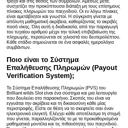
τροχό και στις θέσεις των συμβόλων. Αμέσως μετά,
συσχετίζει την προκύπτουσα διάταξη μη τους επίσημους
πίνακες πληρωμών του παιχνιδιού. Οι εν λόγω πίνακες
είναι αμετάβλητοι και γνωστοί. Η σύγκριση γίνεται με
απόλυτη μαθηματική ακρίβεια, καθορίζοντας το ακριβές
ποσό νίκης. Όλη αυτή η διαδικασία, από την παραγωγή
του τυχαίου αριθμού μέχρι την τελική επιβεβαίωση της
πληρωμής, περατώνεται σε χιλιοστά του δευτερολέπτου.
Κάθε στάδιο σημειώνεται σε ένα ασφαλές ημερολόγιο
συμβάντων.
Ποιο είναι το Σύστημα
Επαλήθευσης Πληρωμών (Payout
Verification System);
Το Σύστημα Επαλήθευσης Πληρωμών (PVS) του
Brilliant wilds Slot είναι ένα σύστημα και μια λειτουργία
που δουλεύει στο παρασκήνιο. Σκοπός του είναι να
εγγυάται την ακρίβεια και τη δικαιοσύνη κάθε μίας
περιστροφής. Είστε σε θέση να το σκεφτείτε σαν έναν
ηλεκτρονικό ελεγκτή. Ελέγχει κάθε αποτέλεσμα τη στιγμή
που γίνεται, παραλληλίζοντάς το με τα προκαθορισμένα
μαθηματικά μοντέλα και τις πιθανότητες του παιχνιδιού.