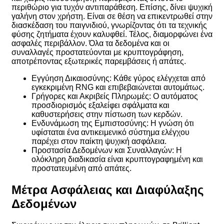
περιθώριο για τυχόν αντιπαράθεση. Επίσης, δίνει ψυχική
γαλήνη στον χρήστη. Είναι σε θέση να επικεντρωθεί στην
διασκέδαση του παιγνιδιού, γνωρίζοντας ότι τα τεχνικής
φύσης ζητήματα έχουν καλυφθεί. Τέλος, διαμορφώνει ένα
ασφαλές περιβάλλον. Όλα τα δεδομένα και οι
συναλλαγές προστατεύονται με κρυπτογράφηση,
αποτρέποντας εξωτερικές παρεμβάσεις ή απάτες.
Εγγύηση Δικαιοσύνης: Κάθε γύρος ελέγχεται από
εγκεκριμένη RNG και επιβεβαιώνεται αυτομάτως.
Γρήγορες και Ακριβείς Πληρωμές: Ο αυτόματος
προσδιορισμός εξαλείφει σφάλματα και
καθυστερήσεις στην πίστωση των κερδών.
Ενδυνάμωση της Εμπιστοσύνης: Η γνώση ότι
υφίσταται ένα αντικειμενικό σύστημα ελέγχου
παρέχει στον παίκτη ψυχική ασφάλεια.
Προστασία Δεδομένων και Συναλλαγών: Η
ολόκληρη διαδικασία είναι κρυπτογραφημένη και
προστατευμένη από απάτες.
Μέτρα Ασφάλειας και Διαφύλαξης
Δεδομένων