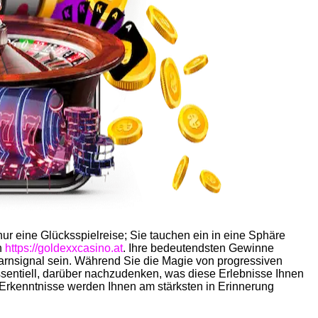
nur eine Glücksspielreise; Sie tauchen ein in eine Sphäre
n
https://goldexxcasino.at
. Ihre bedeutendsten Gewinne
arnsignal sein. Während Sie die Magie von progressiven
ssentiell, darüber nachzudenken, was diese Erlebnisse Ihnen
 Erkenntnisse werden Ihnen am stärksten in Erinnerung