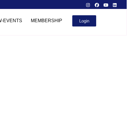
W-EVENTS
MEMBERSHIP
Login