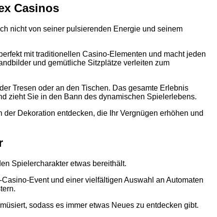
ex Casinos
ch nicht von seiner pulsierenden Energie und seinem
erfekt mit traditionellen Casino-Elementen und macht jeden
dbilder und gemütliche Sitzplätze verleiten zum
n der Tresen oder an den Tischen. Das gesamte Erlebnis
 und zieht Sie in den Bann des dynamischen Spielerlebens.
n der Dekoration entdecken, die Ihr Vergnügen erhöhen und
r
en Spielercharakter etwas bereithält.
e-Casino-Event und einer vielfältigen Auswahl an Automaten
tern.
d amüsiert, sodass es immer etwas Neues zu entdecken gibt.