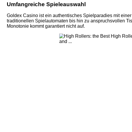
Umfangreiche Spieleauswahl
Goldex Casino ist ein authentisches Spielparadies mit ein
traditionellen Spielautomaten bis hin zu anspruchsvollen T
Monotonie kommt garantiert nicht auf.