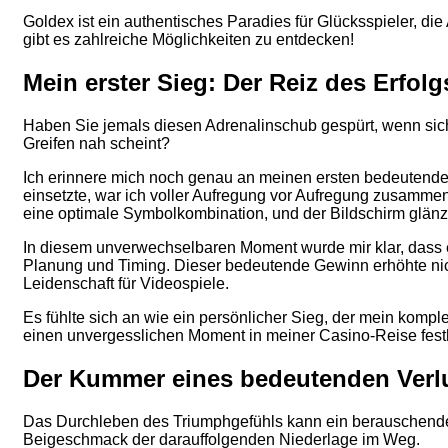
Goldex ist ein authentisches Paradies für Glücksspieler, di
gibt es zahlreiche Möglichkeiten zu entdecken!
Mein erster Sieg: Der Reiz des Erfolg
Haben Sie jemals diesen Adrenalinschub gespürt, wenn sic
Greifen nah scheint?
Ich erinnere mich noch genau an meinen ersten bedeutende
einsetzte, war ich voller Aufregung vor Aufregung zusammen
eine optimale Symbolkombination, und der Bildschirm glänzt
In diesem unverwechselbaren Moment wurde mir klar, dass 
Planung und Timing. Dieser bedeutende Gewinn erhöhte ni
Leidenschaft für Videospiele.
Es fühlte sich an wie ein persönlicher Sieg, der mein komple
einen unvergesslichen Moment in meiner Casino-Reise festh
Der Kummer eines bedeutenden Verl
Das Durchleben des Triumphgefühls kann ein berauschendes 
Beigeschmack der darauffolgenden Niederlage im Weg.