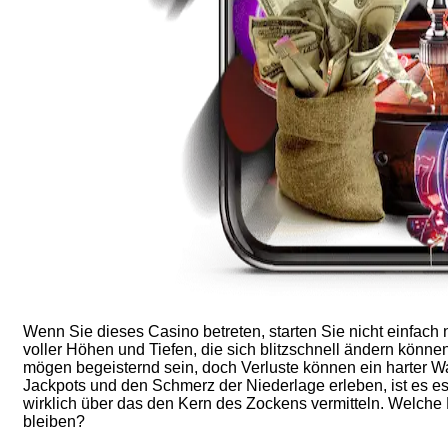
Wenn Sie dieses Casino betreten, starten Sie nicht einfach 
voller Höhen und Tiefen, die sich blitzschnell ändern könne
mögen begeisternd sein, doch Verluste können ein harter W
Jackpots und den Schmerz der Niederlage erleben, ist es e
wirklich über das den Kern des Zockens vermitteln. Welche
bleiben?