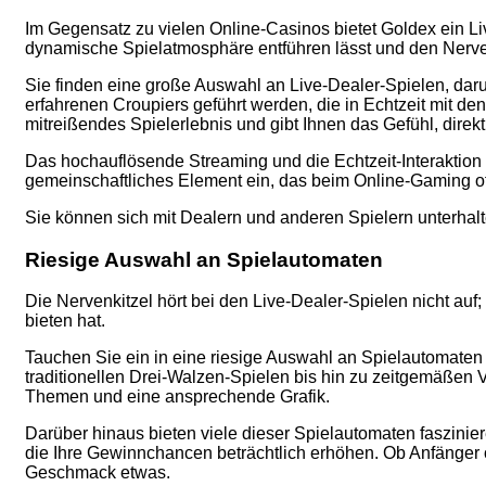
Im Gegensatz zu vielen Online-Casinos bietet Goldex ein Li
dynamische Spielatmosphäre entführen lässt und den Nervenk
Sie finden eine große Auswahl an Live-Dealer-Spielen, darun
erfahrenen Croupiers geführt werden, die in Echtzeit mit den
mitreißendes Spielerlebnis und gibt Ihnen das Gefühl, direk
Das hochauflösende Streaming und die Echtzeit-Interaktio
gemeinschaftliches Element ein, das beim Online-Gaming oft
Sie können sich mit Dealern und anderen Spielern unterhal
Riesige Auswahl an Spielautomaten
Die Nervenkitzel hört bei den Live-Dealer-Spielen nicht auf;
bieten hat.
Tauchen Sie ein in eine riesige Auswahl an Spielautomaten 
traditionellen Drei-Walzen-Spielen bis hin zu zeitgemäßen V
Themen und eine ansprechende Grafik.
Darüber hinaus bieten viele dieser Spielautomaten faszinie
die Ihre Gewinnchancen beträchtlich erhöhen. Ob Anfänger od
Geschmack etwas.