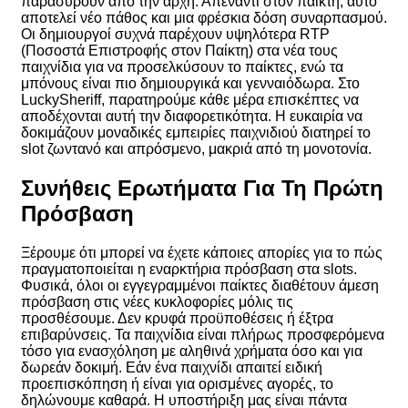
παρασύρουν από την αρχή. Απέναντι στον παίκτη, αυτό
αποτελεί νέο πάθος και μια φρέσκια δόση συναρπασμού.
Οι δημιουργοί συχνά παρέχουν υψηλότερα RTP
(Ποσοστά Επιστροφής στον Παίκτη) στα νέα τους
παιχνίδια για να προσελκύσουν το παίκτες, ενώ τα
μπόνους είναι πιο δημιουργικά και γενναιόδωρα. Στο
LuckySheriff, παρατηρούμε κάθε μέρα επισκέπτες να
αποδέχονται αυτή την διαφορετικότητα. Η ευκαιρία να
δοκιμάζουν μοναδικές εμπειρίες παιχνιδιού διατηρεί το
slot ζωντανό και απρόσμενο, μακριά από τη μονοτονία.
Συνήθεις Ερωτήματα Για Τη Πρώτη
Πρόσβαση
Ξέρουμε ότι μπορεί να έχετε κάποιες απορίες για το πώς
πραγματοποιείται η εναρκτήρια πρόσβαση στα slots.
Φυσικά, όλοι οι εγγεγραμμένοι παίκτες διαθέτουν άμεση
πρόσβαση στις νέες κυκλοφορίες μόλις τις
προσθέσουμε. Δεν κρυφά προϋποθέσεις ή έξτρα
επιβαρύνσεις. Τα παιχνίδια είναι πλήρως προσφερόμενα
τόσο για ενασχόληση με αληθινά χρήματα όσο και για
δωρεάν δοκιμή. Εάν ένα παιχνίδι απαιτεί ειδική
προεπισκόπηση ή είναι για ορισμένες αγορές, το
δηλώνουμε καθαρά. Η υποστήριξη μας είναι πάντα