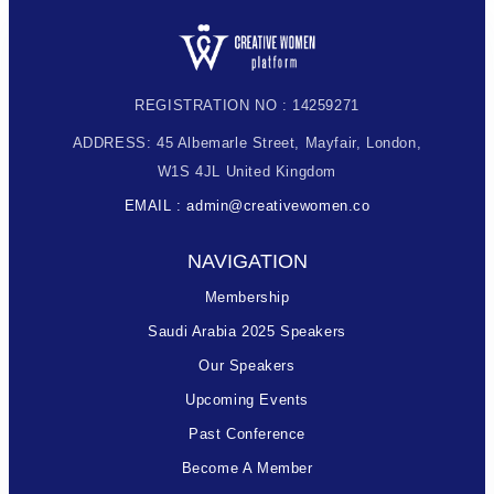
REGISTRATION NO : 14259271
ADDRESS: 45 Albemarle Street, Mayfair, London,
W1S 4JL United Kingdom
EMAIL : admin@creativewomen.co
NAVIGATION
Membership
Saudi Arabia 2025 Speakers
Our Speakers
Upcoming Events
Past Conference
Become A Member