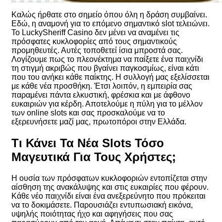
Καλώς ήρθατε στο σημείο όπου όλη η δράση συμβαίνει.
Εδώ, η αναμονή για το επόμενο σημαντικό slot τελειώνει.
Το LuckySheriff Casino δεν μένει να αναμένει τις
πρόσφατες κυκλοφορίες από τους σημαντικούς
προμηθευτές. Αυτές τοποθετεί ίσια μπροστά σας.
Λογίζουμε πως το πλεονέκτημα να παίξετε ένα παιχνίδι
τη στιγμή ακριβώς που βγαίνει παγκοσμίως, είναι κάτι
που του ανήκει κάθε παίκτης. Η συλλογή μας εξελίσσεται
με κάθε νέα προσθήκη. Έτσι λοιπόν, η εμπειρία σας
παραμένει πάντα ελκυστική, φρέσκια και με άφθονο
ευκαιριών για κέρδη. Αποτελούμε η πύλη για το μέλλον
των online slots και σας προσκαλούμε να το
εξερευνήσετε μαζί μας, πρωτοπόροι στην Ελλάδα.
Τι Κάνει Τα Νέα Slots Τόσο
Μαγευτικά Για Τους Χρήστες;
Η ουσία των πρόσφατων κυκλοφοριών εντοπίζεται στην
αίσθηση της ανακάλυψης και στις ευκαιρίες που φέρουν.
Κάθε νέο παιχνίδι είναι ένα ανεξερεύνητο που πρόκειται
να το δοκιμάσετε. Παρουσιάζει εντυπωσιακή εικόνα,
υψηλής ποιότητας ήχο και αφηγήσεις που σας