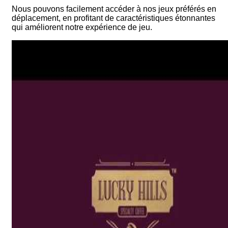
Nous pouvons facilement accéder à nos jeux préférés en
déplacement, en profitant de caractéristiques étonnantes
qui améliorent notre expérience de jeu.