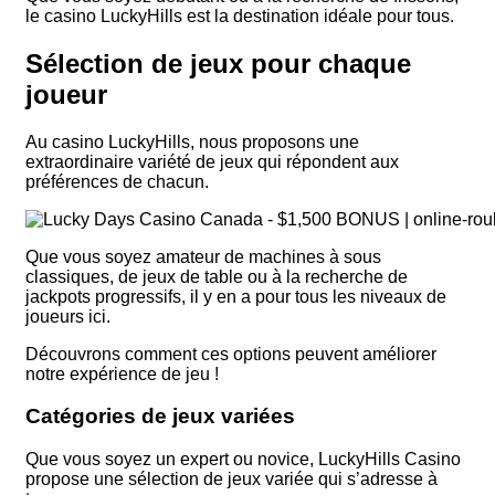
le casino LuckyHills est la destination idéale pour tous.
Sélection de jeux pour chaque
joueur
Au casino LuckyHills, nous proposons une
extraordinaire variété de jeux qui répondent aux
préférences de chacun.
Que vous soyez amateur de machines à sous
classiques, de jeux de table ou à la recherche de
jackpots progressifs, il y en a pour tous les niveaux de
joueurs ici.
Découvrons comment ces options peuvent améliorer
notre expérience de jeu !
Catégories de jeux variées
Que vous soyez un expert ou novice, LuckyHills Casino
propose une sélection de jeux variée qui s’adresse à