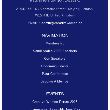
REGISTRATION NO : 14259271
ADDRESS: 45 Albemarle Street, Mayfair, London,
W1S 4JL United Kingdom
EMAIL : admin@creativewomen.co
NAVIGATION
Membership
Saudi Arabia 2025 Speakers
Our Speakers
Upcoming Events
Past Conference
Become A Member
EVENTS
Creative Women Forum 2025
Inauguration Assembly New York