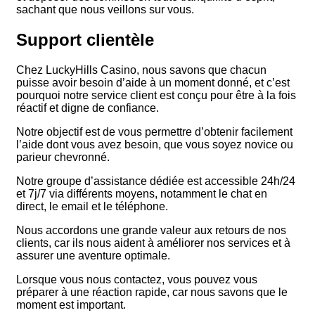
sachant que nous veillons sur vous.
Support clientèle
Chez LuckyHills Casino, nous savons que chacun
puisse avoir besoin d’aide à un moment donné, et c’est
pourquoi notre service client est conçu pour être à la fois
réactif et digne de confiance.
Notre objectif est de vous permettre d’obtenir facilement
l’aide dont vous avez besoin, que vous soyez novice ou
parieur chevronné.
Notre groupe d’assistance dédiée est accessible 24h/24
et 7j/7 via différents moyens, notamment le chat en
direct, le email et le téléphone.
Nous accordons une grande valeur aux retours de nos
clients, car ils nous aident à améliorer nos services et à
assurer une aventure optimale.
Lorsque vous nous contactez, vous pouvez vous
préparer à une réaction rapide, car nous savons que le
moment est important.