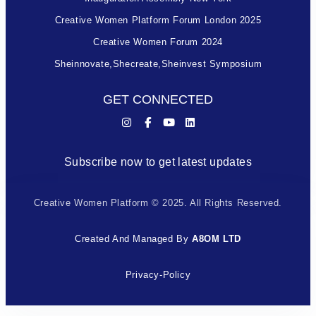
Creative Women Platform Forum London 2025
Creative Women Forum 2024
Sheinnovate,shecreate,sheinvest Symposium
GET CONNECTED
Subscribe now to get latest updates
Creative Women Platform © 2025. All Rights Reserved.
Created And Managed By
A8OM LTD
Privacy-Policy