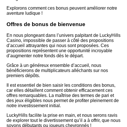
Explorons comment ces bonus peuvent améliorer notre
aventure ludique !
Offres de bonus de bienvenue
En nous plongeant dans l’univers palpitant de LuckyHills
Casino, impossible de passer à côté des propositions
d’accueil attrayantes qui nous sont proposées. Ces
propositions représentent une opportunité incroyable
d’augmenter notre fonds dès le départ.
Grâce à un généreux ensemble d’accueil, nous
bénéficierons de multiplicateurs alléchants sur nos
premiers dépôts.
Il est essentiel de bien saisir les conditions des bonus,
car elles détaillent comment obtenir efficacement ces
offres remarquables. La maîtrise des termes de pari et
des jeux éligibles nous permet de profiter pleinement de
notre investissement initial.
LuckyHills facilite la prise en main, et nous serons ravis
de explorer tout le divertissement qu’il a à offrir, que nous
soyons débutants ou joueurs chevronnés !