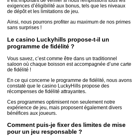
Il est important de vérifier si nous remplissons tous les
exigences d’éligibilité aux bonus, tels que les niveaux
de dépôt et les limitations de jeu.
Ainsi, nous pourrons profiter au maximum de nos primes
sans surprises !
Le casino Luckyhills propose-t-il un
programme de fidélité ?
Vous savez, c’est comme être dans un traditionnel
saloon où chaque boisson est accompagnée d’une carte
de fidélité !
En ce qui concerne le programme de fidélité, nous avons
constaté que le casino LuckyHills propose des
récompenses de fidélité attrayantes.
Ces programmes optimisent non seulement notre
expérience de jeu, mais proposent également divers
bénéfices aux joueurs.
Comment puis-je fixer des limites de mise
pour un jeu responsable ?