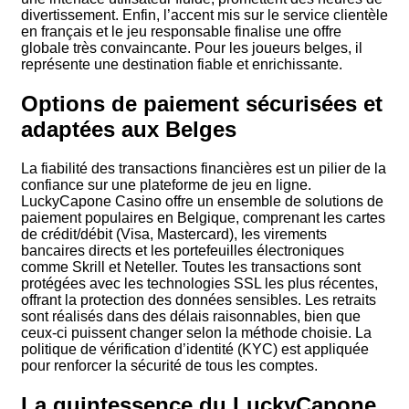
divertissement. Enfin, l’accent mis sur le service clientèle
en français et le jeu responsable finalise une offre
globale très convaincante. Pour les joueurs belges, il
représente une destination fiable et enrichissante.
Options de paiement sécurisées et
adaptées aux Belges
La fiabilité des transactions financières est un pilier de la
confiance sur une plateforme de jeu en ligne.
LuckyCapone Casino offre un ensemble de solutions de
paiement populaires en Belgique, comprenant les cartes
de crédit/débit (Visa, Mastercard), les virements
bancaires directs et les portefeuilles électroniques
comme Skrill et Neteller. Toutes les transactions sont
protégées avec les technologies SSL les plus récentes,
offrant la protection des données sensibles. Les retraits
sont réalisés dans des délais raisonnables, bien que
ceux-ci puissent changer selon la méthode choisie. La
politique de vérification d’identité (KYC) est appliquée
pour renforcer la sécurité de tous les comptes.
La quintessence du LuckyCapone