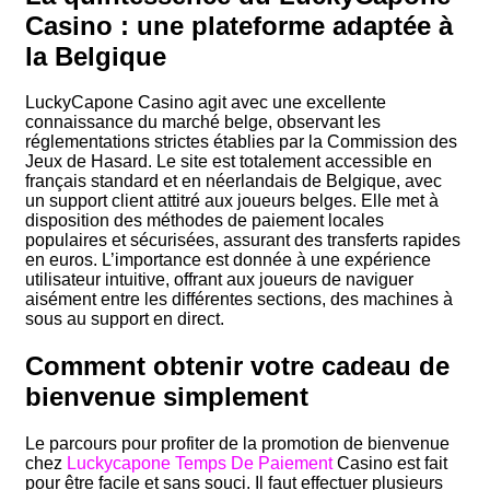
Casino : une plateforme adaptée à
la Belgique
LuckyCapone Casino agit avec une excellente
connaissance du marché belge, observant les
réglementations strictes établies par la Commission des
Jeux de Hasard. Le site est totalement accessible en
français standard et en néerlandais de Belgique, avec
un support client attitré aux joueurs belges. Elle met à
disposition des méthodes de paiement locales
populaires et sécurisées, assurant des transferts rapides
en euros. L’importance est donnée à une expérience
utilisateur intuitive, offrant aux joueurs de naviguer
aisément entre les différentes sections, des machines à
sous au support en direct.
Comment obtenir votre cadeau de
bienvenue simplement
Le parcours pour profiter de la promotion de bienvenue
chez
Luckycapone Temps De Paiement
Casino est fait
pour être facile et sans souci. Il faut effectuer plusieurs