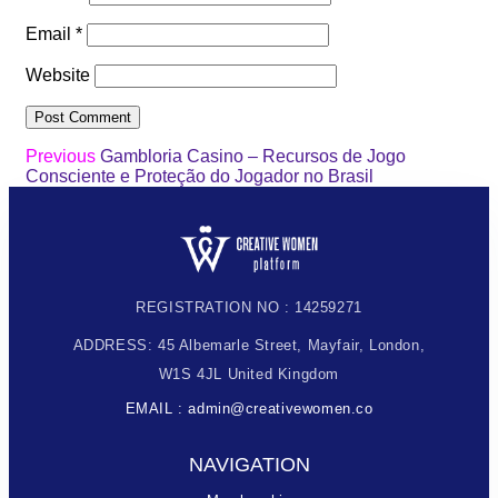
Email
*
Website
Previous
Gambloria Casino – Recursos de Jogo
Consciente e Proteção do Jogador no Brasil
REGISTRATION NO : 14259271
ADDRESS: 45 Albemarle Street, Mayfair, London,
W1S 4JL United Kingdom
EMAIL : admin@creativewomen.co
NAVIGATION