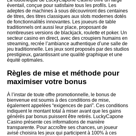
éventail, conçue pour satisfaire tous les profils. Les
adeptes de machines à sous découvriront des centaines
de titres, des titres classiques aux slots modernes dotés
de fonctionnalités innovantes. Les joueurs de table
traditionnels ont aussi leur place, proposant de
nombreuses versions de blackjack, roulette et poker. Un
secteur casino en direct, avec des croupiers humains en
streaming, recrée l’ambiance authentique d’une salle de
jeu traditionnelle. Les jeux sont proposés par des studios
prestigieux, garantissant une qualité graphique et une
équité optimales.
Règles de mise et méthode pour
maximiser votre bonus
À l’instar de toute offre promotionnelle, le bonus de
bienvenue est soumis à des conditions de mise,
également appelées “exigences de pari”. Ces conditions
indiquent le montant total à miser avant que les gains
générés par bonus puissent être retirés. LuckyCapone
Casino présente ces informations de manière
transparente. Pour accroître ses chances, un joueur
avisé choisira les jeux qui participent à 100% à ces