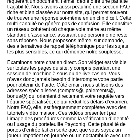
requérant un document, l’email dédié offre une parfaite
traçabilité. Nous avons aussi peaufiné une section FAQ
riche et bien classée sur notre site, qui permet souvent
de trouver une réponse soi-même en un clin d’œil. Cette
multi-canalité ne génère pas de confusion. Elle constitue
un réseau cohérent où chaque voie mène au même
standard d’assurance, assurant que personne ne reste
sans réponse. Nous proposons même, sur demande,
des alternatives de rappel téléphonique pour les sujets
les plus sensibles, ce qui démontre notre souplesse.
Examinons notre chat en direct. Son widget est visible
sur toutes les pages du site, y compris pendant une
session de machine à sous ou de live casino. Vous
n’avez donc jamais besoin d’interrompre votre partie
pour obtenir de l’aide. Côté email, nous utilisons des
adresses spécialisées (comptes@, paiements@,
bonus@) qui orientent directement votre requête vers
l’équipe spécialisée, ce qui réduit les délais d’examen.
Notre FAQ, elle, est fréquemment complétée avec des
tutoriels vidéo maison. Ces vidéos présentent par
l’image des procédures comme la vérification d’identité
ou l’usage du portefeuille Payconiq. Cette pluralité de
portes d’entrée fait en sorte que, que vous soyez un
joueur impatient en journée ou un noctambule avec une